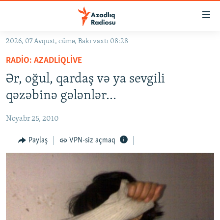
Keçid
linkləri
Əsas
2026, 07 Avqust, cümə, Bakı vaxtı 08:28
məzmuna
GÜNDƏM
RADIO: AZADLIQLIVE
qayıt
#İZAHLA
Əsas
Ər, oğul, qardaş və ya sevgili
KORRUPSIOMETR
naviqasiyaya
qəzəbinə gələnlər...
qayıt
#ƏSLINDƏ
Axtarışa
Noyabr 25, 2010
FƏRQƏ BAX
keç
QANUNI DOĞRU
Paylaş
VPN-siz açmaq
ARAŞDIRMA
MULTIMEDIA
RADIO ARXIV
VIDEO
HAQQIMIZDA
FOTOQALEREYA
OXU ZALI