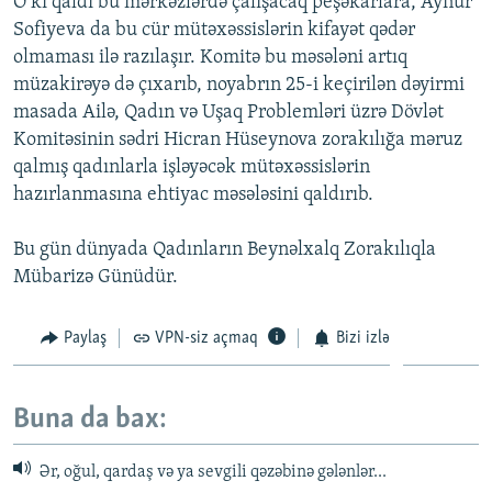
O ki qaldı bu mərkəzlərdə çalışacaq peşəkarlara, Aynur
Sofiyeva da bu cür mütəxəssislərin kifayət qədər
olmaması ilə razılaşır. Komitə bu məsələni artıq
müzakirəyə də çıxarıb, noyabrın 25-i keçirilən dəyirmi
masada Ailə, Qadın və Uşaq Problemləri üzrə Dövlət
Komitəsinin sədri Hicran Hüseynova zorakılığa məruz
qalmış qadınlarla işləyəcək mütəxəssislərin
hazırlanmasına ehtiyac məsələsini qaldırıb.
Bu gün dünyada Qadınların Beynəlxalq Zorakılıqla
Mübarizə Günüdür.
Paylaş
VPN-siz açmaq
Bizi izlə
Buna da bax:
Ər, oğul, qardaş və ya sevgili qəzəbinə gələnlər...