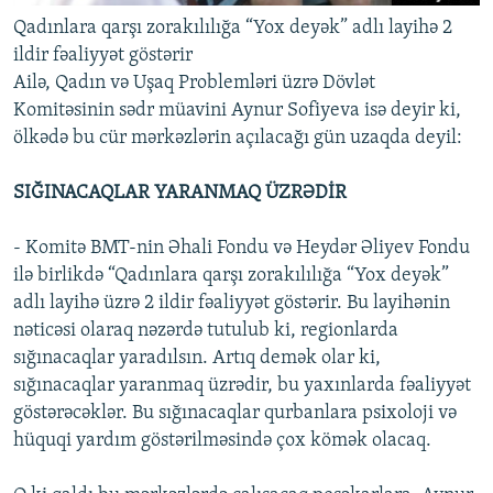
Qadınlara qarşı zorakılılığa “Yox deyək” adlı layihə 2
ildir fəaliyyət göstərir
Ailə, Qadın və Uşaq Problemləri üzrə Dövlət
Komitəsinin sədr müavini Aynur Sofiyeva isə deyir ki,
ölkədə bu cür mərkəzlərin açılacağı gün uzaqda deyil:
SIĞINACAQLAR YARANMAQ ÜZRƏDİR
- Komitə BMT-nin Əhali Fondu və Heydər Əliyev Fondu
ilə birlikdə “Qadınlara qarşı zorakılılığa “Yox deyək”
adlı layihə üzrə 2 ildir fəaliyyət göstərir. Bu layihənin
nəticəsi olaraq nəzərdə tutulub ki, regionlarda
sığınacaqlar yaradılsın. Artıq demək olar ki,
sığınacaqlar yaranmaq üzrədir, bu yaxınlarda fəaliyyət
göstərəcəklər. Bu sığınacaqlar qurbanlara psixoloji və
hüquqi yardım göstərilməsində çox kömək olacaq.