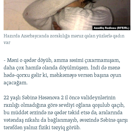
İNFOQRAFIKA
AZƏRBAYCAN ƏDƏBIYYATI KITABXANASI
MISSIYAMIZ
BIZI IZLƏ
KARIKATURA
İSLAM VƏ DEMOKRATIYA
PEŞƏ ETIKASI VƏ JURNALISTIKA STANDARTLARIMIZ
İZ - MƏDƏNIYYƏT PROQRAMI
MATERIALLARIMIZDAN ISTIFADƏ
Hazırda Azərbaycanda zorakılığa məruz qalan yüzlərlə qadın
AZADLIQRADIOSU MOBIL TELEFONUNUZDA
RFE/RL-in bütün saytları
var
BIZIMLƏ ƏLAQƏ
XƏBƏR BÜLLETENLƏRIMIZ
- Məni o qədər döyüb, amma səsimi çıxarmamışam,
daha çox hamilə olanda döyülmüşəm. İndi də mənə
hədə-qorxu gəlir ki, məhkəməyə versən başına oyun
açacağam.
22 yaşlı Səbinə Həsənova 2 il öncə valideynlərinin
razılığı olmadığına görə sevdiyi oğlana qoşulub qaçıb,
bu müddət ərzində nə qədər təkid etsə də, aralarında
vətəndaş nikahı da bağlanmayıb, əvəzində Səbinə qarşı
tərəfdən yalnız fiziki təzyiq görüb.