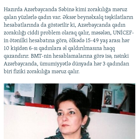
Hazırda Azərbaycanda Səbinə kimi zorakılığa məruz
qalan yüzlərlə qadın var. Əksər beynəlxalq təşkilatların
hesabatlarında da göstərilir ki, Azərbaycanda qadın
zorakılığı ciddi problem olaraq qalır, məsələn, UNİCEF-
in ötənilki hesabatına görə, ölkədə 15-49 yaş arası hər
10 kişidən 6-sı qadınlara əl qaldırılmasına haqq
qazandırır. BMT-nin hesablamalarına görə isə, nəinki
Azərbaycanda, ümumiyyətlə dünyada hər 3 qadından
biri fiziki zorakılığa məruz qalır.