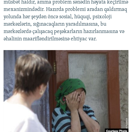
müsbət haldır, amma problem sənədin həyata keçirilmə
mexanizmindədir. Hazırda problemi aradan qaldırmaq
yolunda hər şeydən öncə sosial, hüquqi, psixoloji
mərkəzlərin, sığınacaqların yaradılmasına, bu
mərkəzlərdə çalışacaq peşəkarların hazırlanmasına və
əhalinin maarifləndirilməsinə ehtiyac var.