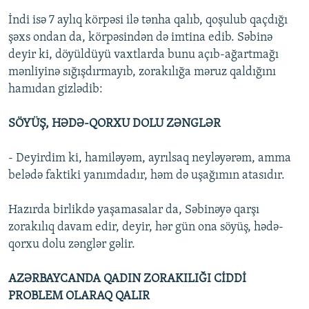
İndi isə 7 aylıq körpəsi ilə tənha qalıb, qoşulub qaçdığı
şəxs ondan da, körpəsindən də imtina edib. Səbinə
deyir ki, döyüldüyü vaxtlarda bunu açıb-ağartmağı
mənliyinə sığışdırmayıb, zorakılığa məruz qaldığını
hamıdan gizlədib:
SÖYÜŞ, HƏDƏ-QORXU DOLU ZƏNGLƏR
- Deyirdim ki, hamiləyəm, ayrılsaq neyləyərəm, amma
belədə faktiki yanımdadır, həm də uşağımın atasıdır.
Hazırda birlikdə yaşamasalar da, Səbinəyə qarşı
zorakılıq davam edir, deyir, hər gün ona söyüş, hədə-
qorxu dolu zənglər gəlir.
AZƏRBAYCANDA QADIN ZORAKILIĞI CİDDİ
PROBLEM OLARAQ QALIR