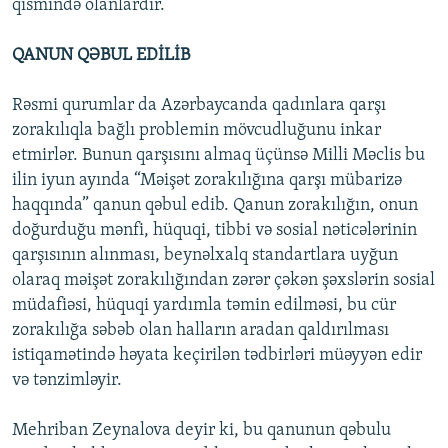
qismində olanlardır.
QANUN QƏBUL EDİLİB
Rəsmi qurumlar da Azərbaycanda qadınlara qarşı
zorakılıqla bağlı problemin mövcudluğunu inkar
etmirlər. Bunun qarşısını almaq üçünsə Milli Məclis bu
ilin iyun ayında “Məişət zorakılığına qarşı mübarizə
haqqında” qanun qəbul edib. Qanun zorakılığın, onun
doğurduğu mənfi, hüquqi, tibbi və sosial nəticələrinin
qarşısının alınması, beynəlxalq standartlara uyğun
olaraq məişət zorakılığından zərər çəkən şəxslərin sosial
müdafiəsi, hüquqi yardımla təmin edilməsi, bu cür
zorakılığa səbəb olan halların aradan qaldırılması
istiqamətində həyata keçirilən tədbirləri müəyyən edir
və tənzimləyir.
Mehriban Zeynalova deyir ki, bu qanunun qəbulu