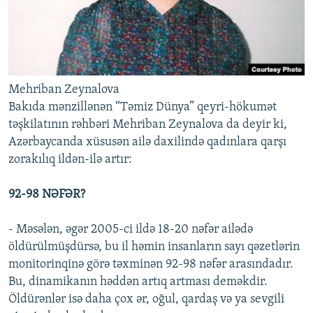
Mehriban Zeynalova
Bakıda mənzillənən “Təmiz Dünya” qeyri-hökumət
təşkilatının rəhbəri Mehriban Zeynalova da deyir ki,
Azərbaycanda xüsusən ailə daxilində qadınlara qarşı
zorakılıq ildən-ilə artır:
92-98 NƏFƏR?
- Məsələn, əgər 2005-ci ildə 18-20 nəfər ailədə
öldürülmüşdürsə, bu il həmin insanların sayı qəzetlərin
monitorinqinə görə təxminən 92-98 nəfər arasındadır.
Bu, dinamikanın həddən artıq artması deməkdir.
Öldürənlər isə daha çox ər, oğul, qardaş və ya sevgili