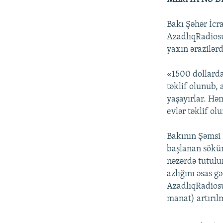
Bakı Şəhər İcr
AzadlıqRadiosu
yaxın ərazilərd
«1500 dollarda
təklif olunub,
yaşayırlar. Hə
evlər təklif ol
Bakının Şəmsi 
başlanan sökün
nəzərdə tutulu
azlığını əsas g
AzadlıqRadiosu
manat) artırılm