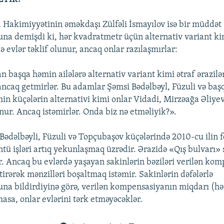
a Hakimiyyətinin əməkdaşı Zülfəli İsmayılov isə bir müddət 
na demişdi ki, hər kvadratmetr üçün alternativ variant ki
ə evlər təklif olunur, ancaq onlar razılaşmırlar:
n başqa həmin ailələrə alternativ variant kimi ətraf ərazilə
 ancaq getmirlər. Bu adamlar Şəmsi Bədəlbəyl, Füzuli və baş
min küçələrin alternativi kimi onlar Vidadi, Mirzəağa Əliye
unur. Ancaq istəmirlər. Onda biz nə etməliyik?».
Bədəlbəyli, Füzuli və Topçubaşov küçələrində 2010-cu ilin 
tü işləri artıq yekunlaşmaq üzrədir. Ərazidə «Qış bulvarı» 
r. Ancaq bu evlərdə yaşayan sakinlərin bəziləri verilən ko
ətirərək mənzilləri boşaltmaq istəmir. Sakinlərin dəfələrlə
na bildirdiyinə görə, verilən kompensasiyanın miqdarı (h
asa, onlar evlərini tərk etməyəcəklər.