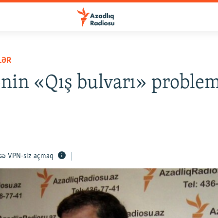
LƏR
ənin «Qış bulvarı» proble
VPN-siz açmaq