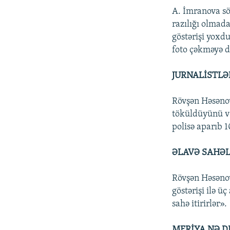
A. İmranova sö
razılığı olmad
göstərişi yoxdu
foto çəkməyə d
JURNALİSTLƏ
Rövşən Həsənov 
töküldüyünü və
polisə aparıb 1
ƏLAVƏ SAHƏL
Rövşən Həsənov
göstərişi ilə ü
sahə itirirlər».
MERİYA NƏ D