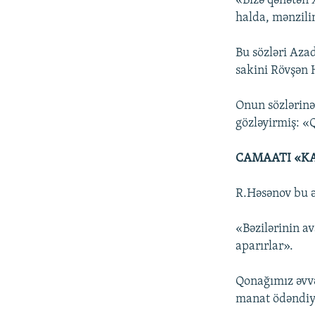
«Bizə qəflətən 
halda, mənzili
Bu sözləri Aza
sakini Rövşən 
Onun sözlərinə
gözləyirmiş: «Q
CAMAATI «K
R.Həsənov bu ə
«Bəzilərinin av
aparırlar».
Qonağımız əvvə
manat ödəndiyi