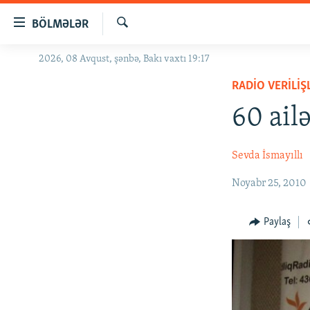
Keçid
BÖLMƏLƏR
linkləri
Axtar
Əsas
2026, 08 Avqust, şənbə, Bakı vaxtı 19:17
GÜNDƏM
məzmuna
RADIO VERILIŞ
#İZAHLA
qayıt
Əsas
60 ail
KORRUPSIOMETR
naviqasiyaya
#ƏSLINDƏ
qayıt
Sevda İsmayıllı
Axtarışa
FƏRQƏ BAX
keç
Noyabr 25, 2010
QANUNI DOĞRU
ARAŞDIRMA
Paylaş
MULTIMEDIA
RADIO ARXIV
VIDEO
HAQQIMIZDA
FOTOQALEREYA
OXU ZALI