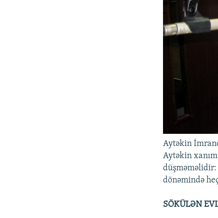
Aytəkin İmran
Aytəkin xanımı
düşməməlidir: 
dönəmində heç 
SÖKÜLƏN EVL