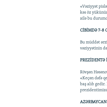
«Vəziyyət pislə
kəs öz yükünün 
ailə bu durum
CİBİMDƏ 7-8
Bu müddət ərzi
vəziyyətinin d
PREZİDENTƏ İ
Rövşən Həsənov
«Keçən dəfə qe
baş alıb gedir.
prezidentimizə
AZƏRBAYCAN 