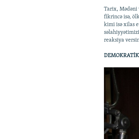
Tarix, Mədəni 
fikrincə isə, ö
kimi isə xilas
səlahiyyətimiz
reaksiya versin
DEMOKRATİK