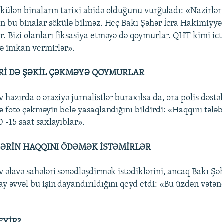
külən binaların tarixi abidə olduğunu vurğuladı: «Nazirlər
an bu binalar sökülə bilməz. Heç Bakı Şəhər İcra Hakimiyyə
r. Bizi olanları fiksasiya etməyə də qoymurlar. QHT kimi ic
ə imkan vermirlər».
Rİ DƏ ŞƏKİL ÇƏKMƏYƏ QOYMURLAR
hazırda o əraziyə jurnalistlər buraxılsa da, ora polis dəstə
 foto çəkməyin belə yasaqlandığını bildirdi: «Haqqını tələb
0 -15 saat saxlayıblar».
ƏRİN HAQQINI ÖDƏMƏK İSTƏMİRLƏR
 əlavə sahələri sənədləşdirmək istədiklərini, ancaq Bakı Şə
ç ay əvvəl bu işin dayandırıldığını qeyd etdi: «Bu üzdən vətən
EYİR?