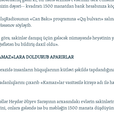
xəbərdarlıq gəldi ki, bir həftə ərzində evlərinizi tərk etməlis
nizin dəyəri-- kvadratı 1500 manatdan bank hesabınıza kö
dlıqRadiosunun «Can Bakı» proqramına «Qış bulvarı» salın
Həsənov söyləyib.
 görə, sakinlər danışıq üçün gələcək nümayəndə heyətinin 
əflətən bu bildiriş daxil oldu».
AMAZ»LARA DOLDURUB APARIRLAR
razidə insanların hüquqlarının kütləvi şəkildə tapdandığına
adanlıqlarını çıxarıb «Kamaz»lar vasitəsilə kirayə adı ilə ha
llər Heydər Əliyev Sarayının arxasındakı evlərin sakinlər
ni, onlara gələndə isə bu məbləğin 1500 manata düşdüyünü