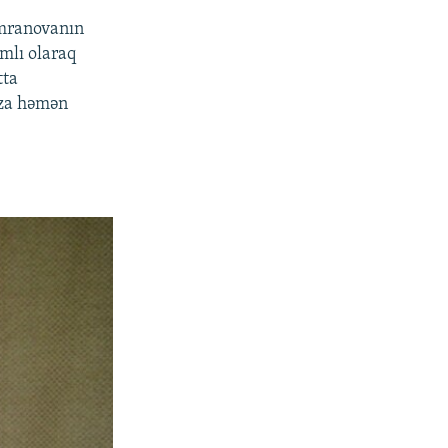
İmranovanın
amlı olaraq
tta
ıza həmən