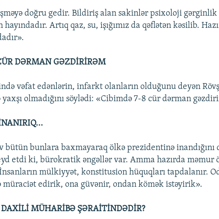
şməyə doğru gedir. Bildiriş alan sakinlər psixoloji gərginlik 
hayındadır. Artıq qaz, su, işığımız da qəflətən kəsilib. Haz
dadır».
 CÜR DƏRMAN GƏZDİRİRƏM
ndə vəfat edənlərin, infarkt olanların olduğunu deyən Röv
ə yaxşı olmadığını söylədi: «Cibimdə 7-8 cür dərman gəzdir
NANIRIQ...
 bütün bunlara baxmayaraq ölkə prezidentinə inandığını 
yd etdi ki, bürokratik əngəllər var. Amma hazırda məmur ö
 İnsanların mülkiyyət, konstitusion hüquqları tapdalanır. O
 müraciət edirik, ona güvənir, ondan kömək istəyirik».
DAXİLİ MÜHARİBƏ ŞƏRAİTİNDƏDİR?