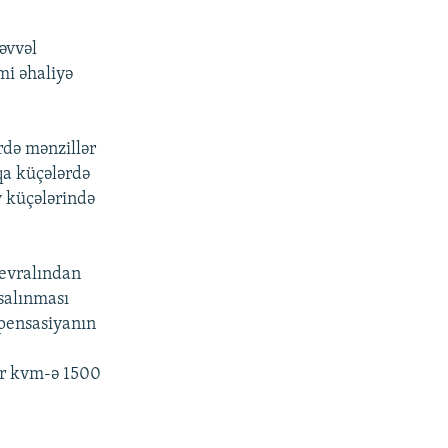
əvvəl
mi əhaliyə
rdə mənzillər
qa küçələrdə
v küçələrində
fevralından
salınması
mpensasiyanın
ər kvm-ə 1500