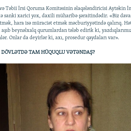
və Təbii İrsi Qoruma Komitəsinin əlaqələndiricisi Aytəkin 
lkə sanki xarici yox, daxili müharibə şəraitindədir. «Biz dav
 etmək, hara isə müraciət etmək məcburiyyətində qalırıq. Hə
i aşıb beynəlxalq qurumlardan tələb edirik ki, yazdıqlarım
lər. Onlar da deyirlər ki, axı, prosedur qaydaları var».
 DÖVLƏTDƏ TAM HÜQUQLU VƏTƏNDAŞ?