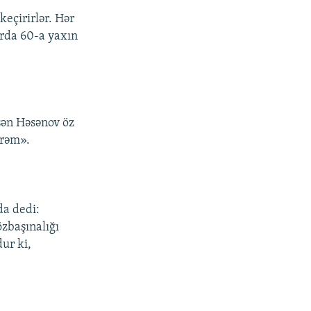
keçirirlər. Hər
ırda 60-a yaxın
şən Həsənov öz
irəm».
da dedi:
zbaşınalığı
dur ki,