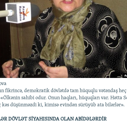
ova
n fikrincə, demokratik dövlətdə tam hüquqlu vətəndaş heç
«Ölkənin sahibi odur. Onun haqları, hüquqları var. Hətta S
kəs düşünməzdi ki, kimisə evindən sürüyüb ata bilərlər».
ƏR DÖVLƏT SİYAHISINDA OLAN ABİDƏLƏRDİR