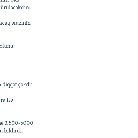
iniz. Əks
çürüləcəkdir».
acaq ərazinin
yolunu
 diqqət çəkdi:
ra isə
inə 3.500-5000
 bildirdi: