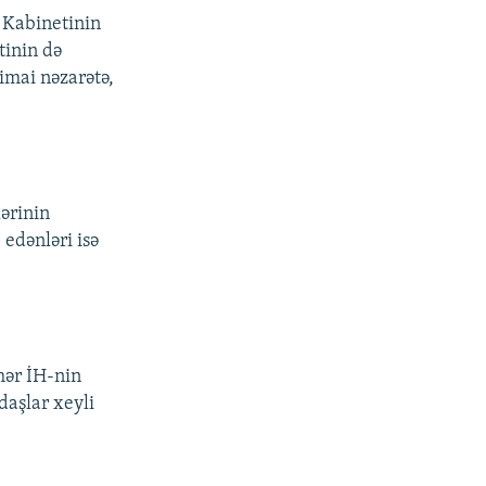
 Kabinetinin
tinin də
timai nəzarətə,
lərinin
 edənləri isə
hər İH-nin
daşlar xeyli