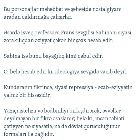
Bu personajlar məhəbbət və şəhvətdə nostalgiyanı
aradan qaldırmağa çalışırlar.
Əsərdə Isveç professoru Frans sevgilisi Sabinanı siyasi
zorakılıqdan əziyyət çəkən bir şəxs hesab edir.
Sabina isə bunu bayağılıq kimi qəbul edir.
O, belə hesab edir ki, ideologiya sevgidə vacib deyil.
Kunderanın fikrincə, siyasi repressiya - əzab-əziyyətin
yalnız bir hissəsidir.
Yazıçı istehza və bədbinliyi birləşdirərək, əvvəllər
deyilməyən bir fikrə əsaslanır; belə ki, insan təbiəti
qətiyyən nə siyasətlə, nə də dövlət quruculuğunun
formaları ilə bağlıdır.