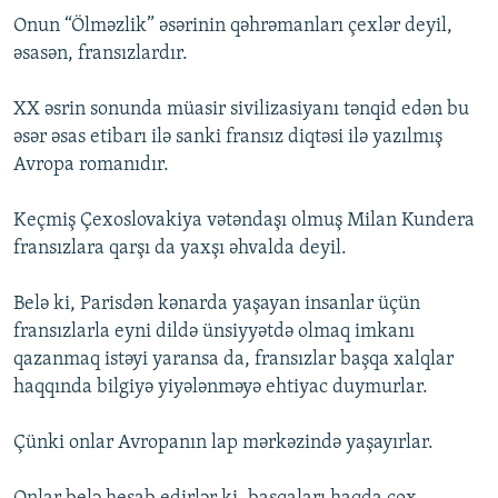
Onun “Ölməzlik” əsərinin qəhrəmanları çexlər deyil,
əsasən, fransızlardır.
XX əsrin sonunda müasir sivilizasiyanı tənqid edən bu
əsər əsas etibarı ilə sanki fransız diqtəsi ilə yazılmış
Avropa romanıdır.
Keçmiş Çexoslovakiya vətəndaşı olmuş Milan Kundera
fransızlara qarşı da yaxşı əhvalda deyil.
Belə ki, Parisdən kənarda yaşayan insanlar üçün
fransızlarla eyni dildə ünsiyyətdə olmaq imkanı
qazanmaq istəyi yaransa da, fransızlar başqa xalqlar
haqqında bilgiyə yiyələnməyə ehtiyac duymurlar.
Çünki onlar Avropanın lap mərkəzində yaşayırlar.