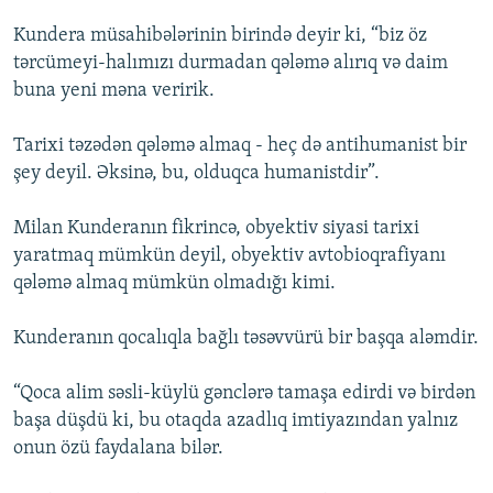
Kundera müsahibələrinin birində deyir ki, “biz öz
tərcümeyi-halımızı durmadan qələmə alırıq və daim
buna yeni məna veririk.
Tarixi təzədən qələmə almaq - heç də antihumanist bir
şey deyil. Əksinə, bu, olduqca humanistdir”.
Milan Kunderanın fikrincə, obyektiv siyasi tarixi
yaratmaq mümkün deyil, obyektiv avtobioqrafiyanı
qələmə almaq mümkün olmadığı kimi.
Kunderanın qocalıqla bağlı təsəvvürü bir başqa aləmdir.
“Qoca alim səsli-küylü gənclərə tamaşa edirdi və birdən
başa düşdü ki, bu otaqda azadlıq imtiyazından yalnız
onun özü faydalana bilər.