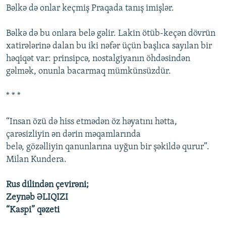
Bəlkə də onlar keçmiş Praqada tanış imişlər.
Bəlkə də bu onlara belə gəlir. Lakin ötüb-keçən dövrün
xatirələrinə dalan bu iki nəfər üçün başlıca sayılan bir
həqiqət var: prinsipcə, nostalgiyanın öhdəsindən
gəlmək, onunla bacarmaq mümkünsüzdür.
* * *
“Insan özü də hiss etmədən öz həyatını hətta,
çarəsizliyin ən dərin məqamlarında
belə, gözəlliyin qanunlarına uyğun bir şəkildə qurur”.
Milan Kundera.
Rus dilindən çevirəni;
Zeynəb ƏLIQIZI
“Kaspi” qəzeti