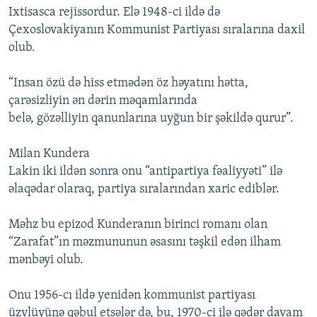
Ixtisasca rejissordur. Elə 1948-ci ildə də
Çexoslovakiyanın Kommunist Partiyası sıralarına daxil
olub.
“Insan özü də hiss etmədən öz həyatını hətta,
çarəsizliyin ən dərin məqamlarında
belə, gözəlliyin qanunlarına uyğun bir şəkildə qurur”.
Milan Kundera
Lakin iki ildən sonra onu “antipartiya fəaliyyəti” ilə
əlaqədar olaraq, partiya sıralarından xaric ediblər.
Məhz bu epizod Kunderanın birinci romanı olan
“Zarafat”ın məzmununun əsasını təşkil edən ilham
mənbəyi olub.
Onu 1956-cı ildə yenidən kommunist partiyası
üzvlüyünə qəbul etsələr də, bu, 1970-ci ilə qədər davam