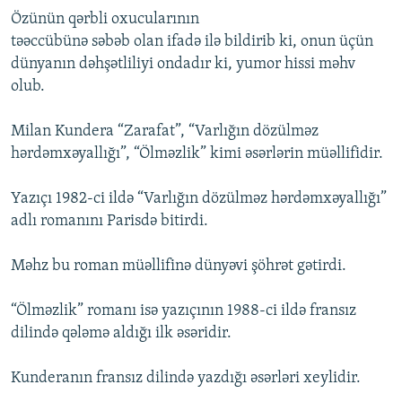
Özünün qərbli oxucularının
təəccübünə səbəb olan ifadə ilə bildirib ki, onun üçün
dünyanın dəhşətliliyi ondadır ki, yumor hissi məhv
olub.
Milan Kundera “Zarafat”, “Varlığın dözülməz
hərdəmxəyallığı”, “Ölməzlik” kimi əsərlərin müəllifidir.
Yazıçı 1982-ci ildə “Varlığın dözülməz hərdəmxəyallığı”
adlı romanını Parisdə bitirdi.
Məhz bu roman müəllifinə dünyəvi şöhrət gətirdi.
“Ölməzlik” romanı isə yazıçının 1988-ci ildə fransız
dilində qələmə aldığı ilk əsəridir.
Kunderanın fransız dilində yazdığı əsərləri xeylidir.