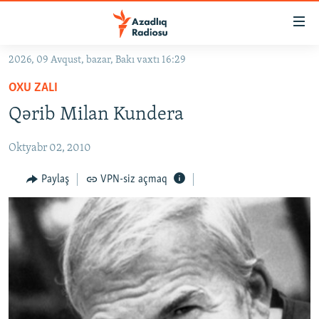
Keçid
linkləri
Əsas
2026, 09 Avqust, bazar, Bakı vaxtı 16:29
məzmuna
GÜNDƏM
OXU ZALI
qayıt
#İZAHLA
Əsas
Qərib Milan Kundera
KORRUPSIOMETR
naviqasiyaya
qayıt
Oktyabr 02, 2010
#ƏSLINDƏ
Axtarışa
FƏRQƏ BAX
Paylaş
VPN-siz açmaq
keç
QANUNI DOĞRU
ARAŞDIRMA
MULTIMEDIA
RADIO ARXIV
VIDEO
HAQQIMIZDA
FOTOQALEREYA
OXU ZALI