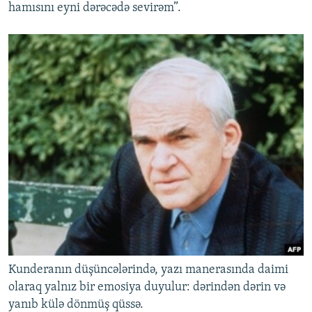
hamısını eyni dərəcədə sevirəm”.
Kunderanın düşüncələrində, yazı manerasında daimi
olaraq yalnız bir emosiya duyulur: dərindən dərin və
yanıb külə dönmüş qüssə.