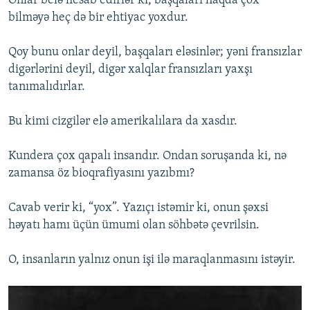
Onlar belə hesab edirlər ki, başqaları haqda çox
bilməyə heç də bir ehtiyac yoxdur.
Qoy bunu onlar deyil, başqaları eləsinlər; yəni fransızlar
digərlərini deyil, digər xalqlar fransızları yaxşı
tanımalıdırlar.
Bu kimi cizgilər elə amerikalılara da xasdır.
Kundera çox qapalı insandır. Ondan soruşanda ki, nə
zamansa öz bioqrafiyasını yazıbmı?
Cavab verir ki, “yox”. Yazıçı istəmir ki, onun şəxsi
həyatı hamı üçün ümumi olan söhbətə çevrilsin.
O, insanların yalnız onun işi ilə maraqlanmasını istəyir.