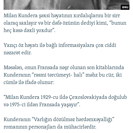
Milan Kundera şəxsi həyatının xırdalıqlarını bir sirr
olaraq saxlayır və bir dəfə özünün dediyi kimi, “bunun
heç kəsə dəxli yoxdur”.
Yazıçı öz həyatı ilə bağlı informasiyalara çox ciddi
nəzarət edir.
Məsələn, onun Fransada nəşr olunan son kitablarında
Kunderanın “rəsmi tərcümeyi- halı” məhz bu cür, iki
cümlə ilə ifadə olunur:
“Milan Kundera 1929-cu ildə Çexoslovakiyada doğulub
və 1975-ci ildən Fransada yaşayır”.
Kunderanın “Varlığın dözülməz hərdəmxəyallığı”
romanının personajları da mühacirlərdir.