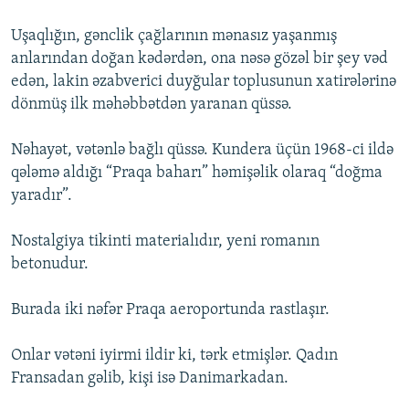
Uşaqlığın, gənclik çağlarının mənasız yaşanmış
anlarından doğan kədərdən, ona nəsə gözəl bir şey vəd
edən, lakin əzabverici duyğular toplusunun xatirələrinə
dönmüş ilk məhəbbətdən yaranan qüssə.
Nəhayət, vətənlə bağlı qüssə. Kundera üçün 1968-ci ildə
qələmə aldığı “Praqa baharı” həmişəlik olaraq “doğma
yaradır”.
Nostalgiya tikinti materialıdır, yeni romanın
betonudur.
Burada iki nəfər Praqa aeroportunda rastlaşır.
Onlar vətəni iyirmi ildir ki, tərk etmişlər. Qadın
Fransadan gəlib, kişi isə Danimarkadan.