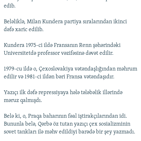
edib.
Beləliklə, Milan Kundera partiya sıralarından ikinci
dəfə xaric edilib.
Kundera 1975-ci ildə Fransanın Renn şəhərindəki
Universitetdə professor vəzifəsinə dəvət edilir.
1979-cu ildə o, Çexoslovakiya vətəndaşlığından məhrum
edilir və 1981-ci ildən bəri Fransa vətəndaşıdır.
Yazıçı ilk dəfə repressiyaya hələ tələbəlik illərində
məruz qalmışdı.
Belə ki, o, Praqa baharının fəal iştirakçılarından idi.
Bununla belə, Qərbə öz tutan yazıçı çex sosializminin
sovet tankları ilə məhv edildiyi barədə bir şey yazmadı.