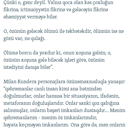
Çünki o, gənc deyil. Yalnız qoca olan kəs çoxluğun
fikrinə, ictimaiyyətin fikrinə və gələcəyin fikrinə
əhəmiyyət verməyə bilər.
O, özünün gələcək ölümü ilə təkbətəkdir, ölümün isə nə
gözü var, nə qulağı.
Ölümə borcu da yoxdur ki, onun xoşuna gəlsin; o,
özünün xoşuna gələ biləcək işləri görə, özünün
istədiyini danışa bilər”.
Milan Kundera personajlara özünəməxsusluqla yanaşır:
“qəhrəmanlar canlı insan kimi ana bətnindən
doğulmurlar, onlar hansısa bir situasiyanın, ifadənin,
metaforanın doğuluşlarıdır. Onlar sanki qoz qabığına
salınmışlar, onların bəşəri imkanları dustaqdır… Mənim
qəhrəmanlarım - mənim öz imkanlarımdır,
həyata keçməyən imkanlarım. Ona görə də, mən onların