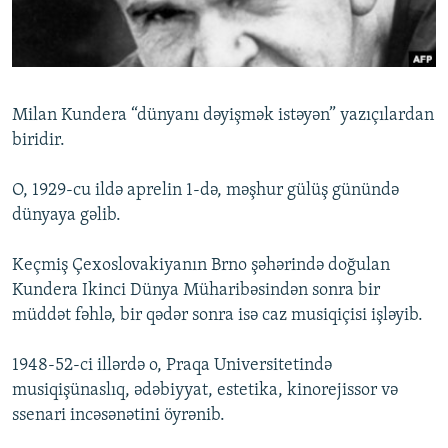
İNFOQRAFIKA
AZƏRBAYCAN ƏDƏBIYYATI KITABXANASI
MISSIYAMIZ
BIZI IZLƏ
KARIKATURA
İSLAM VƏ DEMOKRATIYA
PEŞƏ ETIKASI VƏ JURNALISTIKA STANDARTLARIMIZ
İZ - MƏDƏNIYYƏT PROQRAMI
MATERIALLARIMIZDAN ISTIFADƏ
Milan Kundera “dünyanı dəyişmək istəyən” yazıçılardan
AZADLIQRADIOSU MOBIL TELEFONUNUZDA
RFE/RL-in bütün saytları
biridir.
BIZIMLƏ ƏLAQƏ
O, 1929-cu ildə aprelin 1-də, məşhur gülüş günündə
XƏBƏR BÜLLETENLƏRIMIZ
dünyaya gəlib.
Keçmiş Çexoslovakiyanın Brno şəhərində doğulan
Kundera Ikinci Dünya Müharibəsindən sonra bir
müddət fəhlə, bir qədər sonra isə caz musiqiçisi işləyib.
1948-52-ci illərdə o, Praqa Universitetində
musiqişünaslıq, ədəbiyyat, estetika, kinorejissor və
ssenari incəsənətini öyrənib.