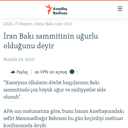
Keçid
linkləri
Əsas
2026, 07 Avqust, cümə, Bakı vaxtı 14:11
məzmuna
GÜNDƏM
İran Bakı sammitinin uğurlu
qayıt
#İZAHLA
Əsas
olduğunu deyir
KORRUPSIOMETR
naviqasiyaya
qayıt
Noyabr 24, 2010
#ƏSLINDƏ
Axtarışa
FƏRQƏ BAX
Paylaş
VPN-siz açmaq
keç
QANUNI DOĞRU
“Xəzəryanı ölkələrin dövlət başçılarının Bakı
sammitində çox böyük uğur və nailiyyətlər əldə
ARAŞDIRMA
olunub”.
MULTIMEDIA
APA-nın məlumatına görə, bunu İranın Azərbaycandakı
RADIO ARXIV
VIDEO
səfiri Məmmədbağır Bəhrami bu gün keçirdiyi mətbuat
HAQQIMIZDA
FOTOQALEREYA
OXU ZALI
konfransında deyib.