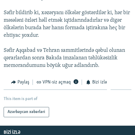
İNFOQRAFIKA
AZƏRBAYCAN ƏDƏBIYYATI KITABXANASI
MISSIYAMIZ
BIZI IZLƏ
Səfir bildirib ki, xəzəryanı ölkələr göstərdilər ki, hər bir
KARIKATURA
İSLAM VƏ DEMOKRATIYA
PEŞƏ ETIKASI VƏ JURNALISTIKA STANDARTLARIMIZ
məsələni özləri həll etmək iqtidarındadırlar və digər
ölkələrin burada hər hansı formada iştirakına heç bir
İZ - MƏDƏNIYYƏT PROQRAMI
MATERIALLARIMIZDAN ISTIFADƏ
ehtiyac yoxdur.
AZADLIQRADIOSU MOBIL TELEFONUNUZDA
RFE/RL-in bütün saytları
BIZIMLƏ ƏLAQƏ
Səfir Aşqabad və Tehran sammitlərində qəbul olunan
qərarlardan sonra Bakıda imzalanan təhlükəsizlik
XƏBƏR BÜLLETENLƏRIMIZ
memorandumunu böyük uğur adlandırıb.
Paylaş
VPN-siz açmaq
Bizi izlə
This item is part of
Azərbaycan xəbərləri
BIZI IZLƏ