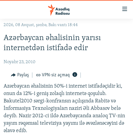
Keçid
linkləri
Əsas
2026, 08 Avqust, şənbə, Bakı vaxtı 18:44
məzmuna
GÜNDƏM
Azərbaycan əhalisinin yarısı
qayıt
#İZAHLA
Əsas
internetdən istifadə edir
KORRUPSIOMETR
naviqasiyaya
qayıt
Noyabr 23, 2010
#ƏSLINDƏ
Axtarışa
FƏRQƏ BAX
Paylaş
VPN-siz açmaq
keç
QANUNI DOĞRU
Azərbaycan əhalisinin 50%-i internet istifadəçidir ki,
onun da 12%-i geniş zolaqlı internetə qoşulub.
ARAŞDIRMA
Bakutel2010 sərgi-konfransın açılışında Rabitə və
MULTIMEDIA
İnformasiya Texnologiyaları naziri Əli Abbasov belə
deyib. Nazir 2012-ci ildə Azərbaycanda analoq TV-nin
RADIO ARXIV
VIDEO
yayım rəqəmsal televiziya yayımı ilə əvəzlənəcəyini də
HAQQIMIZDA
FOTOQALEREYA
OXU ZALI
əlavə edib.