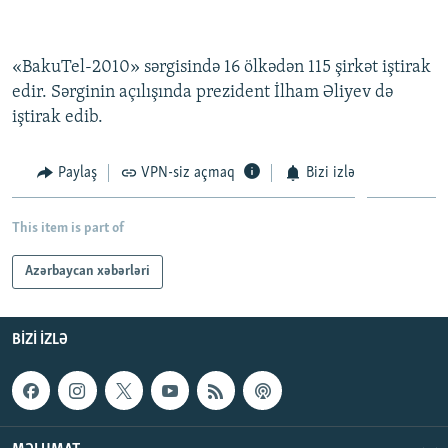
İNFOQRAFIKA
AZƏRBAYCAN ƏDƏBIYYATI KITABXANASI
MISSIYAMIZ
BIZI IZLƏ
KARIKATURA
İSLAM VƏ DEMOKRATIYA
PEŞƏ ETIKASI VƏ JURNALISTIKA STANDARTLARIMIZ
«BakuTel-2010» sərgisində 16 ölkədən 115 şirkət iştirak
edir. Sərginin açılışında prezident İlham Əliyev də
İZ - MƏDƏNIYYƏT PROQRAMI
MATERIALLARIMIZDAN ISTIFADƏ
iştirak edib.
AZADLIQRADIOSU MOBIL TELEFONUNUZDA
RFE/RL-in bütün saytları
BIZIMLƏ ƏLAQƏ
Paylaş
VPN-siz açmaq
Bizi izlə
XƏBƏR BÜLLETENLƏRIMIZ
This item is part of
Azərbaycan xəbərləri
BIZI IZLƏ