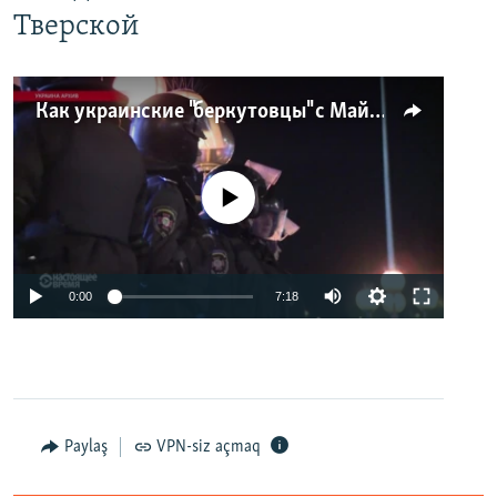
Тверской
Как украинские "беркутовцы" с Майдана стали ОМОНом с Тверской
No media source currently available
0:00
7:18
Paylaş
VPN-siz açmaq