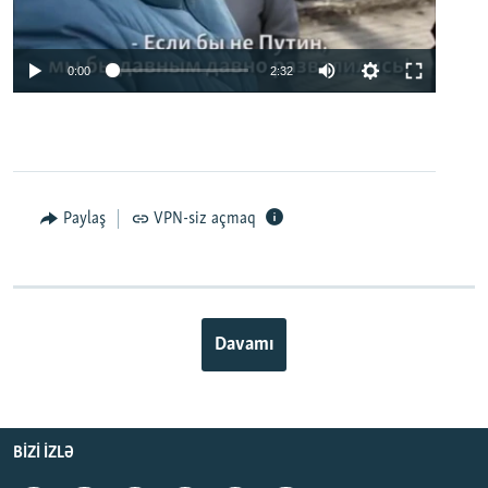
0:00
2:32
Paylaş
VPN-siz açmaq
Davamı
BIZI IZLƏ