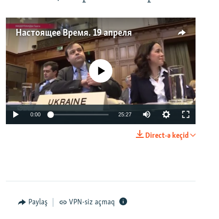
Настоящее Время. 19 апреля
No media source currently available
0:00
25:27
Direct-ə keçid
Paylaş
VPN-siz açmaq