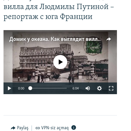
вилла для Людмилы Путиной –
репортаж с юга Франции
Домик у океана. Как выглядит вилла для Людмилы Путиной – репортаж с юга Франции
No media source currently available
0:00
6:04
Paylaş
VPN-siz açmaq