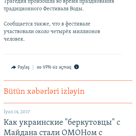
Трагедия произошла во время празднования
İNFOQRAFIKA
AZƏRBAYCAN ƏDƏBIYYATI KITABXANASI
MISSIYAMIZ
традиционного Фестиваля Воды.
BIZI IZLƏ
KARIKATURA
İSLAM VƏ DEMOKRATIYA
PEŞƏ ETIKASI VƏ JURNALISTIKA STANDARTLARIMIZ
Сообщается также, что в фестивале
İZ - MƏDƏNIYYƏT PROQRAMI
MATERIALLARIMIZDAN ISTIFADƏ
участвовали около четырёх миллионов
AZADLIQRADIOSU MOBIL TELEFONUNUZDA
человек.
RFE/RL-in bütün saytları
BIZIMLƏ ƏLAQƏ
XƏBƏR BÜLLETENLƏRIMIZ
Paylaş
VPN-siz açmaq
Bütün xəbərləri izləyin
İyun 14, 2017
Как украинские "беркутовцы" с
Майдана стали ОМОНом с