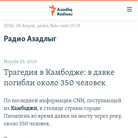
Keçid
linkləri
Əsas
2026, 08 Avqust, şənbə, Bakı vaxtı 01:13
məzmuna
GÜNDƏM
Радио Азадлыг
qayıt
#İZAHLA
Əsas
KORRUPSIOMETR
naviqasiyaya
Noyabr 23, 2010
qayıt
#ƏSLINDƏ
Axtarışa
Трагедия в Камбодже: в давке
FƏRQƏ BAX
keç
погибли около 350 человек
QANUNI DOĞRU
ARAŞDIRMA
По последней информации CNN, поступающей
из
Камбоджи
, в столице страны городе
MULTIMEDIA
Пномпень во время давки на мосту через реку,
RADIO ARXIV
VIDEO
около 350 человек.
HAQQIMIZDA
FOTOQALEREYA
OXU ZALI