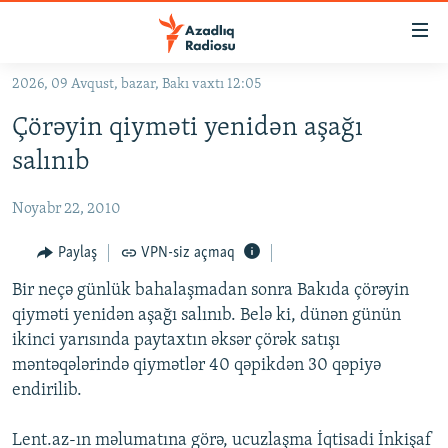
Keçid
linkləri
Əsas
2026, 09 Avqust, bazar, Bakı vaxtı 12:05
məzmuna
GÜNDƏM
Çörəyin qiyməti yenidən aşağı
qayıt
#İZAHLA
Əsas
salınıb
KORRUPSIOMETR
naviqasiyaya
qayıt
Noyabr 22, 2010
#ƏSLINDƏ
Axtarışa
FƏRQƏ BAX
Paylaş
VPN-siz açmaq
keç
QANUNI DOĞRU
Bir neçə günlük bahalaşmadan sonra Bakıda çörəyin
qiyməti yenidən aşağı salınıb. Belə ki, dünən günün
ARAŞDIRMA
ikinci yarısında paytaxtın əksər çörək satışı
MULTIMEDIA
məntəqələrində qiymətlər 40 qəpikdən 30 qəpiyə
endirilib.
RADIO ARXIV
VIDEO
HAQQIMIZDA
FOTOQALEREYA
OXU ZALI
Lent.az-ın məlumatına görə, ucuzlaşma İqtisadi İnkişaf