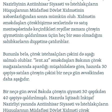
Nazirliyinin Antiinhisar Siyasəti və İstehlakçıların
İNFOQRAFIKA
AZƏRBAYCAN ƏDƏBIYYATI KITABXANASI
MISSIYAMIZ
BIZI IZLƏ
Hüquqlarının Müdafiəsi Dövlət Xidmətinin
KARIKATURA
İSLAM VƏ DEMOKRATIYA
PEŞƏ ETIKASI VƏ JURNALISTIKA STANDARTLARIMIZ
xəbərdarlığından sonra mümkün olub. Xidmətin
əməkdaşları çörəkbişirmə sexlərində və satış
İZ - MƏDƏNIYYƏT PROQRAMI
MATERIALLARIMIZDAN ISTIFADƏ
məntəqələrində keçirdikləri reydlər zamanı çörəyin
AZADLIQRADIOSU MOBIL TELEFONUNUZDA
RFE/RL-in bütün saytları
qiymətinin qaldırılması üçün heç bir əsas olmadığını
BIZIMLƏ ƏLAQƏ
sahibkarların diqqətinə çatdırıblar.
XƏBƏR BÜLLETENLƏRIMIZ
Bununla belə, çörək istehsalçıları çəkini də aşağı
salmalı olublar. “lent.az” əməkdaşları Bakının çörək
mağazalarında apardığı müşahidələrə görə, hazırda 30
qəpiyə satılan çörəyin çəkisi bir neçə gün əvvəlkindən
daha aşağıdır.
Bir neçə gün əvvəl Bakıda çörəyin qiyməti 30 qəpikdən
40 qəpiyə qaldırılmışdı. Hazırda İqtisadi İnkişaf
Nazirliyi yanında Antiinhisar Siyasəti və İstehlakçıların
Hüquqlarının Müdafiəsi Dövlət Xidməti çörək