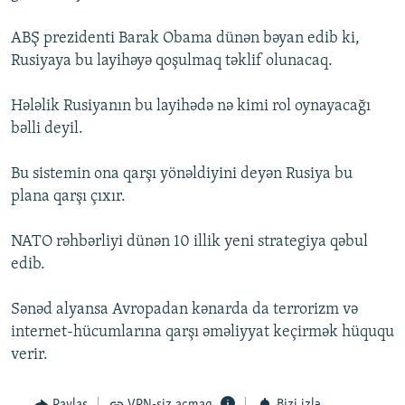
İNFOQRAFIKA
AZƏRBAYCAN ƏDƏBIYYATI KITABXANASI
MISSIYAMIZ
BIZI IZLƏ
ABŞ prezidenti Barak Obama dünən bəyan edib ki,
KARIKATURA
İSLAM VƏ DEMOKRATIYA
PEŞƏ ETIKASI VƏ JURNALISTIKA STANDARTLARIMIZ
Rusiyaya bu layihəyə qoşulmaq təklif olunacaq.
İZ - MƏDƏNIYYƏT PROQRAMI
MATERIALLARIMIZDAN ISTIFADƏ
Hələlik Rusiyanın bu layihədə nə kimi rol oynayacağı
AZADLIQRADIOSU MOBIL TELEFONUNUZDA
RFE/RL-in bütün saytları
bəlli deyil.
BIZIMLƏ ƏLAQƏ
Bu sistemin ona qarşı yönəldiyini deyən Rusiya bu
XƏBƏR BÜLLETENLƏRIMIZ
plana qarşı çıxır.
NATO rəhbərliyi dünən 10 illik yeni strategiya qəbul
edib.
Sənəd alyansa Avropadan kənarda da terrorizm və
internet-hücumlarına qarşı əməliyyat keçirmək hüququ
verir.
Paylaş
VPN-siz açmaq
Bizi izlə