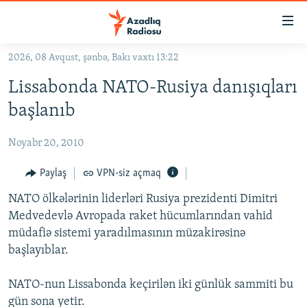
Keçid
linkləri
Əsas
2026, 08 Avqust, şənbə, Bakı vaxtı 13:22
məzmuna
GÜNDƏM
Lissabonda NATO-Rusiya danışıqları
qayıt
#İZAHLA
Əsas
başlanıb
KORRUPSIOMETR
naviqasiyaya
qayıt
Noyabr 20, 2010
#ƏSLINDƏ
Axtarışa
FƏRQƏ BAX
Paylaş
VPN-siz açmaq
keç
QANUNI DOĞRU
NATO ölkələrinin liderləri Rusiya prezidenti Dimitri
Medvedevlə Avropada raket hücumlarından vahid
ARAŞDIRMA
müdafiə sistemi yaradılmasının müzakirəsinə
MULTIMEDIA
başlayıblar.
RADIO ARXIV
VIDEO
NATO-nun Lissabonda keçirilən iki günlük sammiti bu
HAQQIMIZDA
FOTOQALEREYA
OXU ZALI
gün sona yetir.