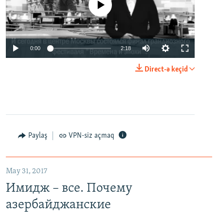
No media source currently available
0:00
2:18
Direct-ə keçid
Paylaş
VPN-siz açmaq
May 31, 2017
Имидж – все. Почему
азербайджанские