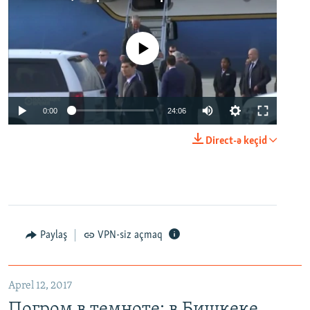
No media source currently available
0:00
24:06
Direct-ə keçid
Paylaş
VPN-siz açmaq
Aprel 12, 2017
Погром в темноте: в Бишкеке