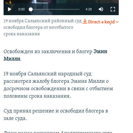
İNFOQRAFIKA
AZƏRBAYCAN ƏDƏBIYYATI KITABXANASI
MISSIYAMIZ
0:00
4:28
BIZI IZLƏ
KARIKATURA
İSLAM VƏ DEMOKRATIYA
PEŞƏ ETIKASI VƏ JURNALISTIKA STANDARTLARIMIZ
19 ноября Сальянский районный суд
Direct-ə keçid
İZ - MƏDƏNIYYƏT PROQRAMI
MATERIALLARIMIZDAN ISTIFADƏ
освободил блогера от неотбытого
срока наказания
AZADLIQRADIOSU MOBIL TELEFONUNUZDA
RFE/RL-in bütün saytları
BIZIMLƏ ƏLAQƏ
Освобожден из заключения и блогер
Эмин
Милли
.
XƏBƏR BÜLLETENLƏRIMIZ
19 ноября Сальянский народный суд
рассмотрел жалобу блогера Эмина Милли о
досрочном освобождении в связи с отбытием
половины срока наказания.
Суд принял решение и освободил блогера в
зале суда.