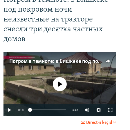
под покровом ночи
неизвестные на тракторе
снесли три десятка частных
домов
Погром в темноте: в Бишкеке под покровом ночи неизвестные на тракторе снесли три десятка частных домов
No media source currently available
0:00
3:43
Direct-ə keçid