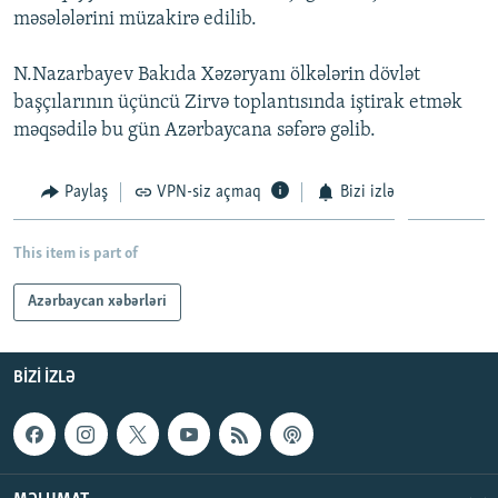
məsələlərini müzakirə edilib.
İNFOQRAFIKA
AZƏRBAYCAN ƏDƏBIYYATI KITABXANASI
MISSIYAMIZ
BIZI IZLƏ
KARIKATURA
İSLAM VƏ DEMOKRATIYA
PEŞƏ ETIKASI VƏ JURNALISTIKA STANDARTLARIMIZ
N.Nazarbayev Bakıda Xəzəryanı ölkələrin dövlət
başçılarının üçüncü Zirvə toplantısında iştirak etmək
İZ - MƏDƏNIYYƏT PROQRAMI
MATERIALLARIMIZDAN ISTIFADƏ
məqsədilə bu gün Azərbaycana səfərə gəlib.
AZADLIQRADIOSU MOBIL TELEFONUNUZDA
RFE/RL-in bütün saytları
BIZIMLƏ ƏLAQƏ
Paylaş
VPN-siz açmaq
Bizi izlə
XƏBƏR BÜLLETENLƏRIMIZ
This item is part of
Azərbaycan xəbərləri
BIZI IZLƏ