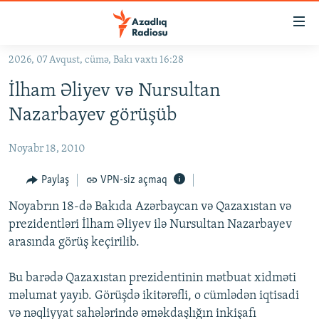
Keçid
linkləri
Əsas
2026, 07 Avqust, cümə, Bakı vaxtı 16:28
məzmuna
GÜNDƏM
İlham Əliyev və Nursultan
qayıt
#İZAHLA
Əsas
Nazarbayev görüşüb
KORRUPSIOMETR
naviqasiyaya
qayıt
Noyabr 18, 2010
#ƏSLINDƏ
Axtarışa
FƏRQƏ BAX
Paylaş
VPN-siz açmaq
keç
QANUNI DOĞRU
Noyabrın 18-də Bakıda Azərbaycan və Qazaxıstan və
prezidentləri İlham Əliyev ilə Nursultan Nazarbayev
ARAŞDIRMA
arasında görüş keçirilib.
MULTIMEDIA
Bu barədə Qazaxıstan prezidentinin mətbuat xidməti
RADIO ARXIV
VIDEO
məlumat yayıb. Görüşdə ikitərəfli, o cümlədən iqtisadi
HAQQIMIZDA
FOTOQALEREYA
OXU ZALI
və nəqliyyat sahələrində əməkdaşlığın inkişafı