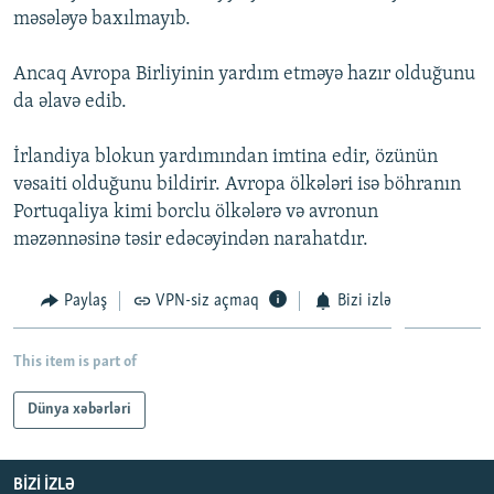
məsələyə baxılmayıb.
İNFOQRAFIKA
AZƏRBAYCAN ƏDƏBIYYATI KITABXANASI
MISSIYAMIZ
BIZI IZLƏ
KARIKATURA
İSLAM VƏ DEMOKRATIYA
PEŞƏ ETIKASI VƏ JURNALISTIKA STANDARTLARIMIZ
Ancaq Avropa Birliyinin yardım etməyə hazır olduğunu
da əlavə edib.
İZ - MƏDƏNIYYƏT PROQRAMI
MATERIALLARIMIZDAN ISTIFADƏ
AZADLIQRADIOSU MOBIL TELEFONUNUZDA
RFE/RL-in bütün saytları
İrlandiya blokun yardımından imtina edir, özünün
BIZIMLƏ ƏLAQƏ
vəsaiti olduğunu bildirir. Avropa ölkələri isə böhranın
Portuqaliya kimi borclu ölkələrə və avronun
XƏBƏR BÜLLETENLƏRIMIZ
məzənnəsinə təsir edəcəyindən narahatdır.
Paylaş
VPN-siz açmaq
Bizi izlə
This item is part of
Dünya xəbərləri
BIZI IZLƏ