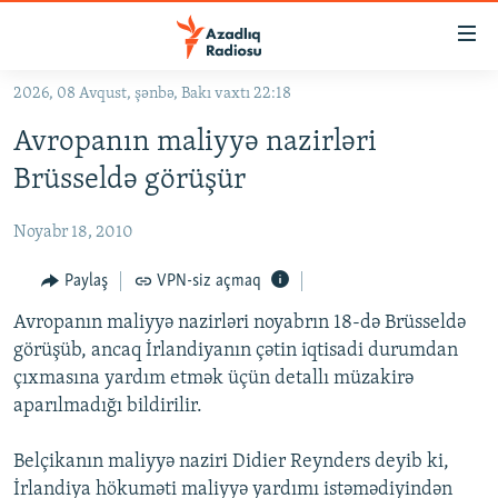
Keçid
linkləri
Əsas
2026, 08 Avqust, şənbə, Bakı vaxtı 22:18
məzmuna
GÜNDƏM
Avropanın maliyyə nazirləri
qayıt
#İZAHLA
Əsas
Brüsseldə görüşür
KORRUPSIOMETR
naviqasiyaya
qayıt
Noyabr 18, 2010
#ƏSLINDƏ
Axtarışa
FƏRQƏ BAX
Paylaş
VPN-siz açmaq
keç
QANUNI DOĞRU
Avropanın maliyyə nazirləri noyabrın 18-də Brüsseldə
görüşüb, ancaq İrlandiyanın çətin iqtisadi durumdan
ARAŞDIRMA
çıxmasına yardım etmək üçün detallı müzakirə
MULTIMEDIA
aparılmadığı bildirilir.
RADIO ARXIV
VIDEO
Belçikanın maliyyə naziri Didier Reynders deyib ki,
HAQQIMIZDA
FOTOQALEREYA
OXU ZALI
İrlandiya hökuməti maliyyə yardımı istəmədiyindən