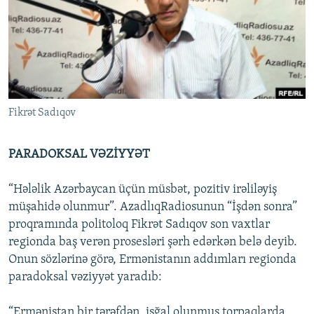
İNFOQRAFIKA
AZƏRBAYCAN ƏDƏBIYYATI KITABXANASI
MISSIYAMIZ
BIZI IZLƏ
KARIKATURA
İSLAM VƏ DEMOKRATIYA
PEŞƏ ETIKASI VƏ JURNALISTIKA STANDARTLARIMIZ
İZ - MƏDƏNIYYƏT PROQRAMI
MATERIALLARIMIZDAN ISTIFADƏ
AZADLIQRADIOSU MOBIL TELEFONUNUZDA
RFE/RL-in bütün saytları
Fikrət Sadıqov
BIZIMLƏ ƏLAQƏ
XƏBƏR BÜLLETENLƏRIMIZ
PARADOKSAL VƏZİYYƏT
“Hələlik Azərbaycan üçün müsbət, pozitiv irəliləyiş
müşahidə olunmur”. AzadlıqRadiosunun “İşdən sonra”
proqramında politoloq Fikrət Sadıqov son vaxtlar
regionda baş verən prosesləri şərh edərkən belə deyib.
Onun sözlərinə görə, Ermənistanın addımları regionda
paradoksal vəziyyət yaradıb:
“Ermənistan bir tərəfdən, işğal olunmuş torpaqlarda