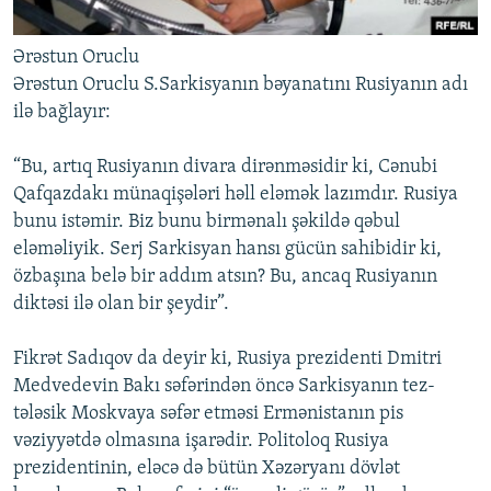
Ərəstun Oruclu
Ərəstun Oruclu S.Sarkisyanın bəyanatını Rusiyanın adı
ilə bağlayır:
“Bu, artıq Rusiyanın divara dirənməsidir ki, Cənubi
Qafqazdakı münaqişələri həll eləmək lazımdır. Rusiya
bunu istəmir. Biz bunu birmənalı şəkildə qəbul
eləməliyik. Serj Sarkisyan hansı gücün sahibidir ki,
özbaşına belə bir addım atsın? Bu, ancaq Rusiyanın
diktəsi ilə olan bir şeydir”.
Fikrət Sadıqov da deyir ki, Rusiya prezidenti Dmitri
Medvedevin Bakı səfərindən öncə Sarkisyanın tez-
tələsik Moskvaya səfər etməsi Ermənistanın pis
vəziyyətdə olmasına işarədir. Politoloq Rusiya
prezidentinin, eləcə də bütün Xəzəryanı dövlət