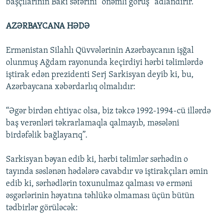
başçılarının Bakı səfərini “önəmli görüş” adlandırır.
AZƏRBAYCANA HƏDƏ
Ermənistan Silahlı Qüvvələrinin Azərbaycanın işğal
olunmuş Ağdam rayonunda keçirdiyi hərbi təlimlərdə
iştirak edən prezidenti Serj Sarkisyan deyib ki, bu,
Azərbaycana xəbərdarlıq olmalıdır:
“Əgər birdən ehtiyac olsa, biz təkcə 1992-1994-cü illərdə
baş verənləri təkrarlamaqla qalmayıb, məsələni
birdəfəlik bağlayarıq”.
Sarkisyan bəyan edib ki, hərbi təlimlər sərhədin o
tayında səslənən hədələrə cavabdır və iştirakçıları əmin
edib ki, sərhədlərin toxunulmaz qalması və erməni
əsgərlərinin həyatına təhlükə olmaması üçün bütün
tədbirlər görüləcək: