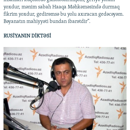
yoxdur, mənim sabah Haaqa Məhkəməsində durmaq
fikrim yoxdur, gedirəmsə bu yolu axıracan gedəcəyəm.
Bəyanatın mahiyyəti bundan ibarətdir”.
RUSİYANIN DİKTƏSİ