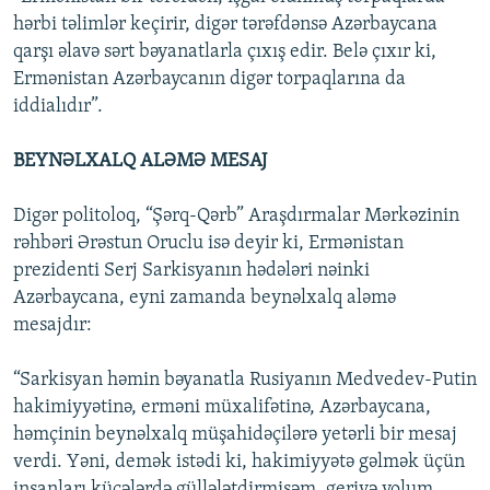
hərbi təlimlər keçirir, digər tərəfdənsə Azərbaycana
qarşı əlavə sərt bəyanatlarla çıxış edir. Belə çıxır ki,
Ermənistan Azərbaycanın digər torpaqlarına da
iddialıdır”.
BEYNƏLXALQ ALƏMƏ MESAJ
Digər politoloq, “Şərq-Qərb” Araşdırmalar Mərkəzinin
rəhbəri Ərəstun Oruclu isə deyir ki, Ermənistan
prezidenti Serj Sarkisyanın hədələri nəinki
Azərbaycana, eyni zamanda beynəlxalq aləmə
mesajdır:
“Sarkisyan həmin bəyanatla Rusiyanın Medvedev-Putin
hakimiyyətinə, erməni müxalifətinə, Azərbaycana,
həmçinin beynəlxalq müşahidəçilərə yetərli bir mesaj
verdi. Yəni, demək istədi ki, hakimiyyətə gəlmək üçün
insanları küçələrdə güllələtdirmişəm, geriyə yolum