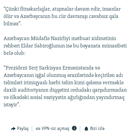
“Çünki fitnəkarlıqlar, atışmalar davam edir, insanlar
ölür və Azərbaycanın bu cür davranışı cavabsız qala
bilməz”.
Azərbaycan Müdafiə Nazirliyi mətbuat xidmətinin
rəhbəri Eldar Sabiroğlunun isə bu bəyanata münasibəti
belə olub:
“Prezident Serj Sarkisyan Ermənistanda və
Azərbaycanın işğal olunmuş ərazilərində keçirilən adı
təlimləri irimiqyaslı hərbi təlim kimi qələmə verməklə
daxili auditoriyanın diqqətini ordudakı qarşıdurmadan
və ölkədəki sosial vəziyyətin ağırlığından yayındırmaq
istəyir”.
Paylaş
VPN-siz açmaq
Bizi izlə