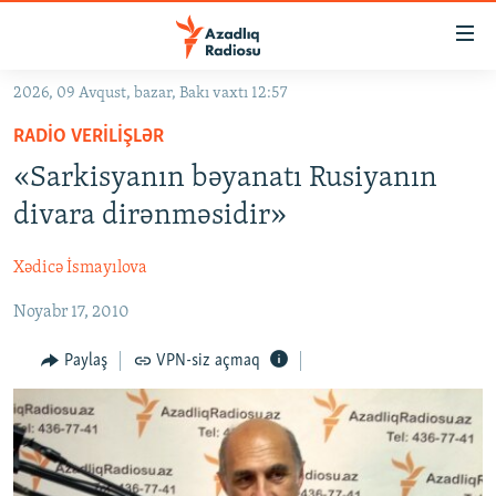
Keçid
linkləri
Əsas
2026, 09 Avqust, bazar, Bakı vaxtı 12:57
məzmuna
GÜNDƏM
RADIO VERILIŞLƏR
qayıt
#İZAHLA
Əsas
«Sarkisyanın bəyanatı Rusiyanın
KORRUPSIOMETR
naviqasiyaya
divara dirənməsidir»
qayıt
#ƏSLINDƏ
Axtarışa
Xədicə İsmayılova
FƏRQƏ BAX
keç
Noyabr 17, 2010
QANUNI DOĞRU
ARAŞDIRMA
Paylaş
VPN-siz açmaq
MULTIMEDIA
RADIO ARXIV
VIDEO
HAQQIMIZDA
FOTOQALEREYA
OXU ZALI