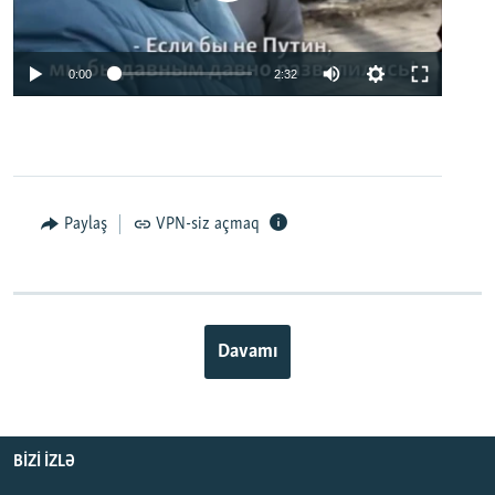
0:00
2:32
Paylaş
VPN-siz açmaq
Davamı
BIZI IZLƏ