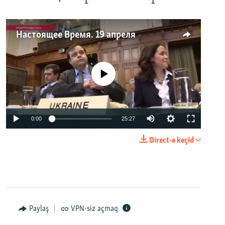
Настоящее Время. 19 апреля
No media source currently available
0:00
25:27
Direct-ə keçid
Paylaş
VPN-siz açmaq