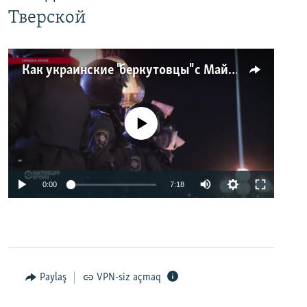
Тверской
Как украинские "беркутовцы" с Майдана стали ОМОНом с Тверской
No media source currently available
0:00
7:18
Paylaş
VPN-siz açmaq