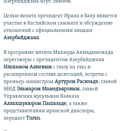
Азербайджана Ягуб Эйюбов.
İNFOQRAFIKA
AZƏRBAYCAN ƏDƏBIYYATI KITABXANASI
MISSIYAMIZ
BIZI IZLƏ
Целью визита президент Ирана в Баку является
KARIKATURA
İSLAM VƏ DEMOKRATIYA
PEŞƏ ETIKASI VƏ JURNALISTIKA STANDARTLARIMIZ
участие в Каспийском саммите и обсуждение
İZ - MƏDƏNIYYƏT PROQRAMI
MATERIALLARIMIZDAN ISTIFADƏ
отношений с официальными лицами
AZADLIQRADIOSU MOBIL TELEFONUNUZDA
Азербайджана
.
RFE/RL-in bütün saytları
BIZIMLƏ ƏLAQƏ
В программе визита Махмуда Ахмадинежада
XƏBƏR BÜLLETENLƏRIMIZ
переговоры с президентом Азербайджана
Ильхамом Алиевым
с глазу на глаз и
расширенном составе делегаций, встречи с
премьер-министром
Артуром Расизаде
, главой
МИД
Эльмаром Мамедъяровым
, главой
Управления мусульман Кавказа
Аллахшукюром Пашазаде
, а также
представителями иранской диаспоры,
передает
Turan
.