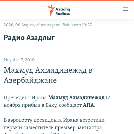
Keçid
linkləri
Əsas
2026, 06 Avqust, cümə axşamı, Bakı vaxtı 19:27
məzmuna
GÜNDƏM
Радио Азадлыг
qayıt
#İZAHLA
Əsas
KORRUPSIOMETR
naviqasiyaya
Noyabr 17, 2010
qayıt
#ƏSLINDƏ
Axtarışa
Махмуд Ахмадинежад в
FƏRQƏ BAX
keç
Азербайджане
QANUNI DOĞRU
ARAŞDIRMA
Президент Ирана
Махмуд Ахмадинежад
17
ноября прибыл в Баку, сообщает
АПА
.
MULTIMEDIA
RADIO ARXIV
VIDEO
В аэропорту президента Ирана встретили
первый заместитель премьер-министра
HAQQIMIZDA
FOTOQALEREYA
OXU ZALI