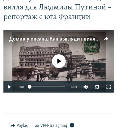
вилла для Людмилы Путиной –
репортаж с юга Франции
Домик у океана. Как выглядит вилла для Людмилы Путиной – репортаж с юга Франции
No media source currently available
0:00
6:04
Paylaş
VPN-siz açmaq