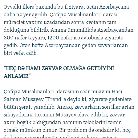
Əvvəlki illərə baxanda bu il ziyarət üçün Azərbaycana
daha az yer ayrılıb. Qafqaz Müsəlmanları İdarəsi
müraciət vaxtını uzadandan sonra kvotanın tam
dolduğunu bildirib. Amma ümumilikdə Azərbaycandan
800 nəfər təyyarə, 1200 nəfər isə avtobusla ziyarətə
gedib. Ötən həftə Azərbaycandan gedən zəvvarlardan
biri vəfat edib.
“HEÇ DƏ HAMI ZƏVVAR OLMAĞA GETDİYİNİ
ANLAMIR”
Qafqaz Müsəlmanları İdarəsinin sədr müavini Hacı
Salman Musayev “Trend”ə deyib ki, ziyarətə gedənlərə
bütün şərait yaradılıb. Ancaq, zəvvarların son illər artan
şikayətlərinə toxunan Musayev əlavə edib ki, zəvvar
axını böyük olduğundan hamının tələblərini təmin
etmək mümkün olmur. Bir problem də ondadır ki, heç