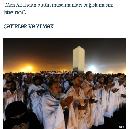
“Mən Allahdan bütün müsəlmanları bağışlamasını
istəyirəm”.
ÇƏTİRLƏR VƏ YEMƏK