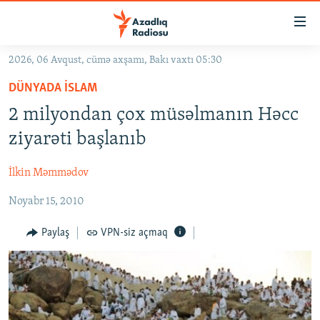
Keçid
linkləri
Əsas
2026, 06 Avqust, cümə axşamı, Bakı vaxtı 05:30
məzmuna
GÜNDƏM
DÜNYADA İSLAM
qayıt
#İZAHLA
Əsas
2 milyondan çox müsəlmanın Həcc
KORRUPSIOMETR
naviqasiyaya
ziyarəti başlanıb
qayıt
#ƏSLINDƏ
Axtarışa
İlkin Məmmədov
FƏRQƏ BAX
keç
Noyabr 15, 2010
QANUNI DOĞRU
ARAŞDIRMA
Paylaş
VPN-siz açmaq
MULTIMEDIA
RADIO ARXIV
VIDEO
HAQQIMIZDA
FOTOQALEREYA
OXU ZALI