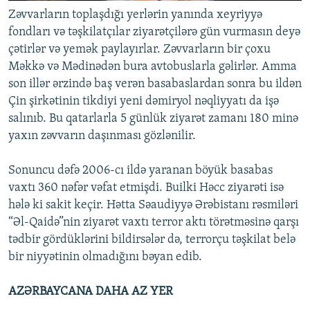
Zəvvarların toplaşdığı yerlərin yanında xeyriyyə
fondları və təşkilatçılar ziyarətçilərə gün vurmasın deyə
çətirlər və yemək paylayırlar. Zəvvarların bir çoxu
Məkkə və Mədinədən bura avtobuslarla gəlirlər. Amma
son illər ərzində baş verən basabaslardan sonra bu ildən
Çin şirkətinin tikdiyi yeni dəmiryol nəqliyyatı da işə
salınıb. Bu qatarlarla 5 günlük ziyarət zamanı 180 minə
yaxın zəvvarın daşınması gözlənilir.
Sonuncu dəfə 2006-cı ildə yaranan böyük basabas
vaxtı 360 nəfər vəfat etmişdi. Builki Həcc ziyarəti isə
hələ ki sakit keçir. Hətta Səaudiyyə Ərəbistanı rəsmiləri
“Əl-Qaidə”nin ziyarət vaxtı terror aktı törətməsinə qarşı
tədbir gördüklərini bildirsələr də, terrorçu təşkilat belə
bir niyyətinin olmadığını bəyan edib.
AZƏRBAYCANA DAHA AZ YER