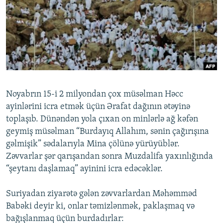
İNFOQRAFIKA
AZƏRBAYCAN ƏDƏBIYYATI KITABXANASI
MISSIYAMIZ
BIZI IZLƏ
KARIKATURA
İSLAM VƏ DEMOKRATIYA
PEŞƏ ETIKASI VƏ JURNALISTIKA STANDARTLARIMIZ
İZ - MƏDƏNIYYƏT PROQRAMI
MATERIALLARIMIZDAN ISTIFADƏ
AZADLIQRADIOSU MOBIL TELEFONUNUZDA
RFE/RL-in bütün saytları
BIZIMLƏ ƏLAQƏ
Noyabrın 15-i 2 milyondan çox müsəlman Həcc
XƏBƏR BÜLLETENLƏRIMIZ
ayinlərini icra etmək üçün Ərafat dağının ətəyinə
toplaşıb. Dünəndən yola çıxan on minlərlə ağ kəfən
geymiş müsəlman “Burdayıq Allahım, sənin çağırışına
gəlmişik” sədalarıyla Mina çölünə yürüyüblər.
Zəvvarlar şər qarışandan sonra Muzdalifa yaxınlığında
“şeytanı daşlamaq” ayinini icra edəcəklər.
Suriyadan ziyarətə gələn zəvvarlardan Məhəmməd
Babəki deyir ki, onlar təmizlənmək, paklaşmaq və
bağışlanmaq üçün burdadırlar: