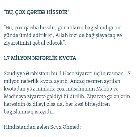
“BU, ÇOX QƏRİBƏ HİSSDİR”
“Bu, çox qəribə hissdir, günahların bağışlandığı bir
gündə ümid edirik ki, Allah bizi də bağışlayacaq və
ziyarətimizi qəbul edəcək”.
1.7 MİLYON NƏFƏRLİK KVOTA
Səudiyyə Ərəbistanı bu ll Həcc ziyarəti üçün rəsmən 1.7
milyon nəfərlik kvota ayırıb. Ancaq rəsmən ayrılan
kvotadan yüz minlərlə çox müsəlmanın Məkkə və
Mədinəyə ziyarətə gəldiyi bildirilib. Ziyarətə gələnlərin
hərəsinin öz diləyi olsa da, hər kəsi birləşdirən
bağışlanmaq istəyidir.
Hindistandan gələn Şeyx Əhməd: