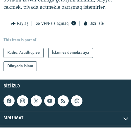
də hamı zəvvar olmağa getdiyini anlamır, əziyyət
çəkmək, piyada getməklə barışmaq istəmirlər.
Paylaş
VPN-siz açmaq
Bizi izlə
This item is part of
Radio: AzadliqLive
İslam və demokratiya
Dünyada İslam
BIZI IZLƏ
MƏLUMAT