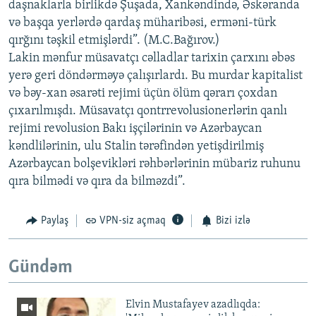
daşnaklarla birlikdə Şuşada, Xankəndində, Əskəranda
və başqa yerlərdə qardaş müharibəsi, erməni-türk
qırğını təşkil etmişlərdi”. (M.C.Bağırov.)
Lakin mənfur müsavatçı cəlladlar tarixin çarxını əbəs
yerə geri döndərməyə çalışırlardı. Bu murdar kapitalist
və bəy-xan əsarəti rejimi üçün ölüm qərarı çoxdan
çıxarılmışdı. Müsavatçı qontrrevolusionerlərin qanlı
rejimi revolusion Bakı işçilərinin və Azərbaycan
kəndlilərinin, ulu Stalin tərəfindən yetişdirilmiş
Azərbaycan bolşevikləri rəhbərlərinin mübariz ruhunu
qıra bilmədi və qıra da bilməzdi”.
Paylaş
VPN-siz açmaq
Bizi izlə
Gündəm
Elvin Mustafayev azadlıqda: