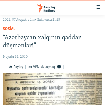
Keçid
linkləri
Əsas
2026, 07 Avqust, cümə, Bakı vaxtı 21:18
məzmuna
GÜNDƏM
SOSIAL
qayıt
#İZAHLA
Əsas
“Azərbaycan xalqının qəddar
KORRUPSIOMETR
naviqasiyaya
düşmənləri”
qayıt
#ƏSLINDƏ
Axtarışa
Noyabr 14, 2010
FƏRQƏ BAX
keç
QANUNI DOĞRU
Paylaş
VPN-siz açmaq
ARAŞDIRMA
MULTIMEDIA
RADIO ARXIV
VIDEO
HAQQIMIZDA
FOTOQALEREYA
OXU ZALI