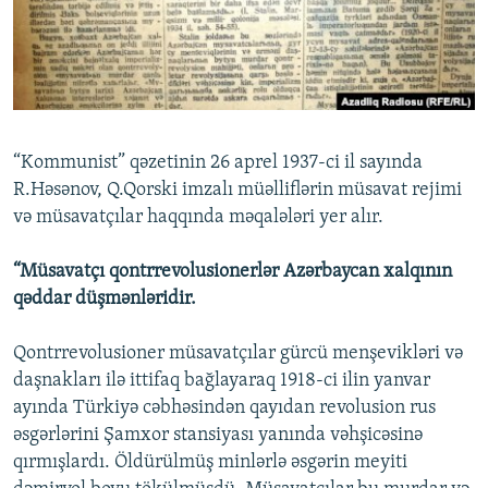
İNFOQRAFIKA
AZƏRBAYCAN ƏDƏBIYYATI KITABXANASI
MISSIYAMIZ
BIZI IZLƏ
KARIKATURA
İSLAM VƏ DEMOKRATIYA
PEŞƏ ETIKASI VƏ JURNALISTIKA STANDARTLARIMIZ
İZ - MƏDƏNIYYƏT PROQRAMI
MATERIALLARIMIZDAN ISTIFADƏ
AZADLIQRADIOSU MOBIL TELEFONUNUZDA
RFE/RL-in bütün saytları
“Kommunist” qəzetinin 26 aprel 1937-ci il sayında
BIZIMLƏ ƏLAQƏ
R.Həsənov, Q.Qorski imzalı müəlliflərin müsavat rejimi
və müsavatçılar haqqında məqalələri yer alır.
XƏBƏR BÜLLETENLƏRIMIZ
“Müsavatçı qontrrevolusionerlər Azərbaycan xalqının
qəddar düşmənləridir.
Qontrrevolusioner müsavatçılar gürcü menşevikləri və
daşnakları ilə ittifaq bağlayaraq 1918-ci ilin yanvar
ayında Türkiyə cəbhəsindən qayıdan revolusion rus
əsgərlərini Şamxor stansiyası yanında vəhşicəsinə
qırmışlardı. Öldürülmüş minlərlə əsgərin meyiti