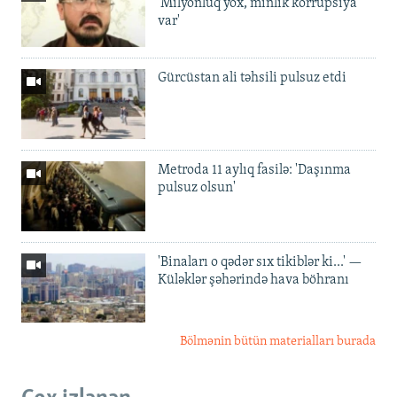
'Milyonluq yox, minlik korrupsiya
var'
Gürcüstan ali təhsili pulsuz etdi
Metroda 11 aylıq fasilə: 'Daşınma
pulsuz olsun'
'Binaları o qədər sıx tikiblər ki...' —
Küləklər şəhərində hava böhranı
Bölmənin bütün materialları burada