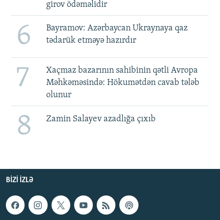
girov ödəməlidir
6
Bayramov: Azərbaycan Ukraynaya qaz
tədarük etməyə hazırdır
7
Xaçmaz bazarının sahibinin qətli Avropa
Məhkəməsində: Hökumətdən cavab tələb
olunur
8
Zamin Salayev azadlığa çıxıb
BIZI IZLƏ