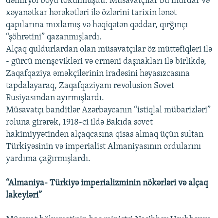
dəmiryol boyu tökülmüşdü. Müsavatçılar bu murdar və
xəyanətkar hərəkətləri ilə özlərini tarixin lənət
qapılarına mıxlamış və həqiqətən qəddar, qırğınçı
“şöhrətini” qazanmışlardı.
Alçaq quldurlardan olan müsavatçılar öz müttəfiqləri ilə
- gürcü menşevikləri və erməni daşnakları ilə birlikdə,
Zaqafqaziya əməkçilərinin iradəsini həyasızcasına
tapdalayaraq, Zaqafqaziyanı revolusion Sovet
Rusiyasından ayırmışlardı.
Müsavatçı banditlər Azərbaycanın “istiqlal mübarizləri”
roluna girərək, 1918-ci ildə Bakıda sovet
hakimiyyətindən alçaqcasına qisas almaq üçün sultan
Türkiyəsinin və imperialist Almaniyasının ordularını
yardıma çağırmışlardı.
“Almaniya- Türkiyə imperializminin nökərləri və alçaq
lakeyləri”