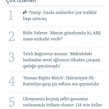
Çox izlənən
1
Tramp: İranla müharibə 'çox tezliklə'
başa çatacaq
2
Rüfət Səfərov: 'Mənim günahımdır ki, ABŞ
mənə mükafat verib?'
3
Taleh Bağırovun xanımı: 'Məktəbdəki
hadisədən əvvəl oğlumun ölkədən çıxışına
qadağa qoyulmuşdu'
4
'Human Rights Watch': Hakimiyyət Əli
Kərimliyə qarşı pis rəftara son qoymalıdır
5
Ukraynanın keçmiş səfiri qanunsuz
varlanmada ittiham olunur: 134 min dollar