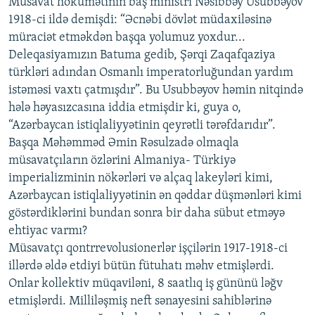
Müsavat hökumətinin baş ministri Nəsibbəy Usubbəyov
1918-ci ildə demişdi: “Əcnəbi dövlət müdaxiləsinə
müraciət etməkdən başqa yolumuz yoxdur...
Deleqasiyamızın Batuma gedib, Şərqi Zaqafqaziya
türkləri adından Osmanlı imperatorluğundan yardım
istəməsi vaxtı çatmışdır”. Bu Usubbəyov həmin nitqində
hələ həyasızcasına iddia etmişdir ki, guya o,
“Azərbaycan istiqlaliyyətinin qeyrətli tərəfdarıdır”.
Başqa Məhəmməd Əmin Rəsulzadə olmaqla
müsavatçıların özlərini Almaniya- Türkiyə
imperializminin nökərləri və alçaq lakeyləri kimi,
Azərbaycan istiqlaliyyətinin ən qəddar düşmənləri kimi
göstərdiklərini bundan sonra bir daha sübut etməyə
ehtiyac varmı?
Müsavatçı qontrrevolusionerlər işçilərin 1917-1918-ci
illərdə əldə etdiyi bütün fütuhatı məhv etmişlərdi.
Onlar kollektiv müqaviləni, 8 saatlıq iş gününü ləğv
etmişlərdi. Milliləşmiş neft sənayesini sahiblərinə