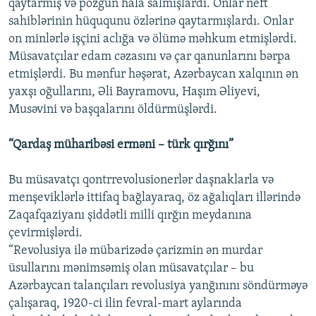
qaytarmış və pozğun hala salmışlardı. Onlar neft
sahiblərinin hüququnu özlərinə qaytarmışlardı. Onlar
on minlərlə işçini aclığa və ölümə məhkum etmişlərdi.
Müsavatçılar edam cəzasını və çar qanunlarını bərpa
etmişlərdi. Bu mənfur həşərat, Azərbaycan xalqının ən
yaxşı oğullarını, Əli Bayramovu, Haşım Əliyevi,
Musəvini və başqalarını öldürmüşlərdi.
“Qardaş müharibəsi erməni – türk qırğını”
Bu müsavatçı qontrrevolusionerlər daşnaklarla və
menşeviklərlə ittifaq bağlayaraq, öz ağalıqları illərində
Zaqafqaziyanı şiddətli milli qırğın meydanına
çevirmişlərdi.
“Revolusiya ilə mübarizədə çarizmin ən murdar
üsullarını mənimsəmiş olan müsavatçılar – bu
Azərbaycan talançıları revolusiya yanğınını söndürməyə
çalışaraq, 1920-ci ilin fevral-mart aylarında