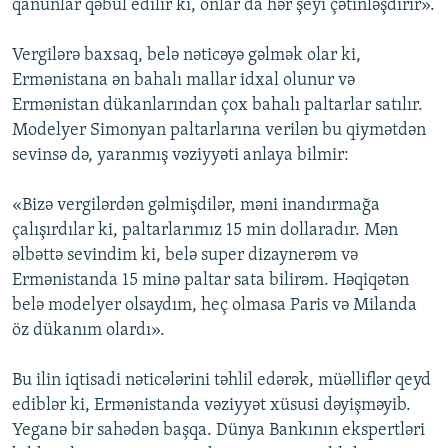
qanunlar qəbul edilir ki, onlar da hər şeyi çətinləşdirir».
Vergilərə baxsaq, belə nəticəyə gəlmək olar ki,
Ermənistana ən bahalı mallar idxal olunur və
Ermənistan dükanlarından çox bahalı paltarlar satılır.
Modelyer Simonyan paltarlarına verilən bu qiymətdən
sevinsə də, yaranmış vəziyyəti anlaya bilmir:
«Bizə vergilərdən gəlmişdilər, məni inandırmağa
çalışırdılar ki, paltarlarımız 15 min dollaradır. Mən
əlbəttə sevindim ki, belə super dizaynerəm və
Ermənistanda 15 minə paltar sata bilirəm. Həqiqətən
belə modelyer olsaydım, heç olmasa Paris və Milanda
öz dükanım olardı».
Bu ilin iqtisadi nəticələrini təhlil edərək, müəlliflər qeyd
ediblər ki, Ermənistanda vəziyyət xüsusi dəyişməyib.
Yeganə bir sahədən başqa. Dünya Bankının ekspertləri