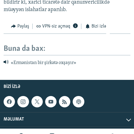
bildirir ki, xarici ticarətə dair qanunvericilikdə
müəyyən islahatlar aparılıb.
Paylaş
VPN-siz açmaq
Bizi izlə
Buna da bax:
«Ermənistan bir şirkətə oxşayır»
BIZI IZLƏ
MƏLUMAT