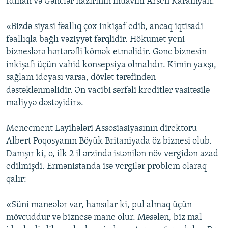
İdman və Gənclər nazirinin müavini Arsen Karamyan:
«Bizdə siyasi fəallıq çox inkişaf edib, ancaq iqtisadi
fəallıqla bağlı vəziyyət fərqlidir. Hökumət yeni
bizneslərə hərtərəfli kömək etməlidir. Gənc biznesin
inkişafı üçün vahid konsepsiya olmalıdır. Kimin yaxşı,
sağlam ideyası varsa, dövlət tərəfindən
dəstəklənməlidir. Ən vacibi sərfəli kreditlər vasitəsilə
maliyyə dəstəyidir».
Menecment Layihələri Assosiasiyasının direktoru
Albert Poqosyanın Böyük Britaniyada öz biznesi olub.
Danışır ki, o, ilk 2 il ərzində istənilən növ vergidən azad
edilmişdi. Ermənistanda isə vergilər problem olaraq
qalır:
«Süni maneələr var, hansılar ki, pul almaq üçün
mövcuddur və biznesə mane olur. Məsələn, biz mal