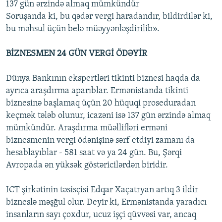
137 gün ərzində almaq mümkündür
Soruşanda ki, bu qədər vergi haradandır, bildirdilər ki,
bu məhsul üçün belə müəyyənləşdirilib».
BİZNESMEN 24 GÜN VERGİ ÖDƏYİR
Dünya Bankının ekspertləri tikinti biznesi haqda da
ayrıca araşdırma aparıblar. Ermənistanda tikinti
biznesinə başlamaq üçün 20 hüquqi proseduradan
keçmək tələb olunur, icazəni isə 137 gün ərzində almaq
mümkündür. Araşdırma müəllifləri erməni
biznesmenin vergi ödənişinə sərf etdiyi zamanı da
hesablayıblar - 581 saat və ya 24 gün. Bu, Şərqi
Avropada ən yüksək göstəricilərdən biridir.
ICT şirkətinin təsisçisi Edqar Xaçatryan artıq 3 ildir
bizneslə məşğul olur. Deyir ki, Ermənistanda yaradıcı
insanların sayı çoxdur, ucuz işçi qüvvəsi var, ancaq