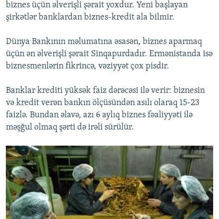
biznes üçün əlverişli şərait yoxdur. Yeni başlayan
şirkətlər banklardan biznes-kredit ala bilmir.
Dünya Bankının məlumatına əsasən, biznes aparmaq
üçün ən əlverişli şərait Sinqapurdadır. Ermənistanda isə
biznesmenlərin fikrincə, vəziyyət çox pisdir.
Banklar krediti yüksək faiz dərəcəsi ilə verir: biznesin
və kredit verən bankın ölçüsündən asılı olaraq 15-23
faizlə. Bundan əlavə, azı 6 aylıq biznes fəaliyyəti ilə
məşğul olmaq şərti də irəli sürülür.