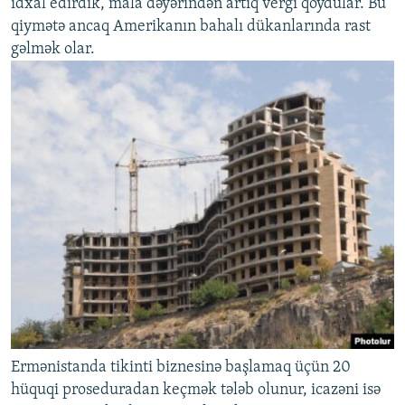
idxal edirdik, mala dəyərindən artıq vergi qoydular. Bu
qiymətə ancaq Amerikanın bahalı dükanlarında rast
gəlmək olar.
Ermənistanda tikinti biznesinə başlamaq üçün 20
hüquqi proseduradan keçmək tələb olunur, icazəni isə