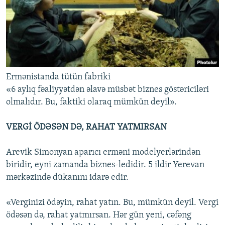
Ermənistanda tütün fabriki
«6 aylıq fəaliyyətdən əlavə müsbət biznes göstəriciləri
olmalıdır. Bu, faktiki olaraq mümkün deyil».
VERGİ ÖDƏSƏN DƏ, RAHAT YATMIRSAN
Arevik Simonyan aparıcı erməni modelyerlərindən
biridir, eyni zamanda biznes-ledidir. 5 ildir Yerevan
mərkəzində dükanını idarə edir.
«Verginizi ödəyin, rahat yatın. Bu, mümkün deyil. Vergi
ödəsən də, rahat yatmırsan. Hər gün yeni, cəfəng