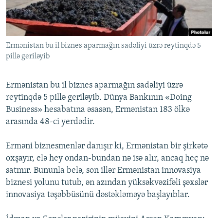
İNFOQRAFIKA
AZƏRBAYCAN ƏDƏBIYYATI KITABXANASI
MISSIYAMIZ
BIZI IZLƏ
KARIKATURA
İSLAM VƏ DEMOKRATIYA
PEŞƏ ETIKASI VƏ JURNALISTIKA STANDARTLARIMIZ
İZ - MƏDƏNIYYƏT PROQRAMI
MATERIALLARIMIZDAN ISTIFADƏ
Ermənistan bu il biznes aparmağın sadəliyi üzrə reytinqdə 5
pillə geriləyib
AZADLIQRADIOSU MOBIL TELEFONUNUZDA
RFE/RL-in bütün saytları
BIZIMLƏ ƏLAQƏ
Ermənistan bu il biznes aparmağın sadəliyi üzrə
XƏBƏR BÜLLETENLƏRIMIZ
reytinqdə 5 pillə geriləyib. Dünya Bankının «Doing
Business» hesabatına əsasən, Ermənistan 183 ölkə
arasında 48-ci yerdədir.
Erməni biznesmenlər danışır ki, Ermənistan bir şirkətə
oxşayır, elə hey ondan-bundan nə isə alır, ancaq heç nə
satmır. Bununla belə, son illər Ermənistan innovasiya
biznesi yolunu tutub, ən azından yüksəkvəzifəli şəxslər
innovasiya təşəbbüsünü dəstəkləməyə başlayıblar.