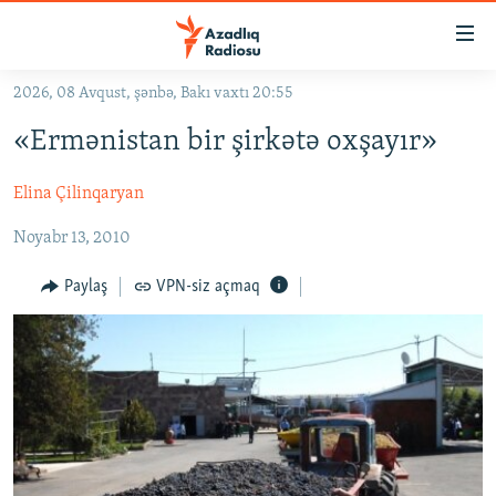
Keçid
linkləri
Əsas
2026, 08 Avqust, şənbə, Bakı vaxtı 20:55
məzmuna
GÜNDƏM
«Ermənistan bir şirkətə oxşayır»
qayıt
#İZAHLA
Əsas
Elina Çilinqaryan
KORRUPSIOMETR
naviqasiyaya
qayıt
#ƏSLINDƏ
Noyabr 13, 2010
Axtarışa
FƏRQƏ BAX
keç
Paylaş
VPN-siz açmaq
QANUNI DOĞRU
ARAŞDIRMA
MULTIMEDIA
RADIO ARXIV
VIDEO
HAQQIMIZDA
FOTOQALEREYA
OXU ZALI