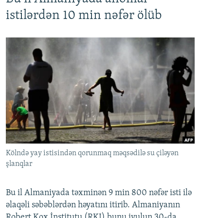
istilərdən 10 min nəfər ölüb
Kölndə yay istisindən qorunmaq məqsədilə su çiləyən
şlanqlar
Bu il Almaniyada təxminən 9 min 800 nəfər isti ilə
əlaqəli səbəblərdən həyatını itirib. Almaniyanın
Robert Kox İnstitutu (RKI) bunu iyulun 30-da