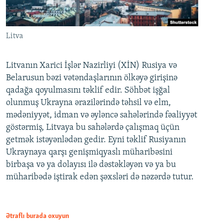
Litva
Litvanın Xarici İşlər Nazirliyi (XİN) Rusiya və
Belarusun bəzi vətəndaşlarının ölkəyə girişinə
qadağa qoyulmasını təklif edir. Söhbət işğal
olunmuş Ukrayna ərazilərində təhsil və elm,
mədəniyyət, idman və əyləncə sahələrində fəaliyyət
göstərmiş, Litvaya bu sahələrdə çalışmaq üçün
getmək istəyənlədən gedir. Eyni təklif Rusiyanın
Ukraynaya qarşı genişmiqyaslı müharibəsini
birbaşa və ya dolayısı ilə dəstəkləyən və ya bu
müharibədə iştirak edən şəxsləri də nəzərdə tutur.
Ətraflı burada oxuyun