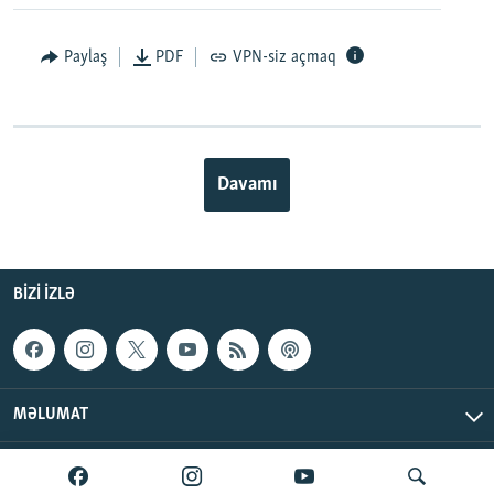
Paylaş
PDF
VPN-siz açmaq
Davamı
BIZI IZLƏ
MƏLUMAT
AzadlıqRadiosu © 2026 Inc. | Bütün hüquqlar qorunur