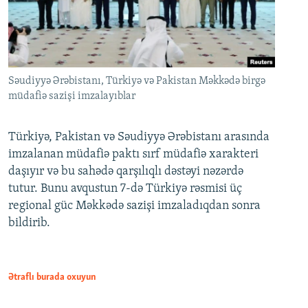
Səudiyyə Ərəbistanı, Türkiyə və Pakistan Məkkədə birgə
müdafiə sazişi imzalayıblar
Türkiyə, Pakistan və Səudiyyə Ərəbistanı arasında
imzalanan müdafiə paktı sırf müdafiə xarakteri
daşıyır və bu sahədə qarşılıqlı dəstəyi nəzərdə
tutur. Bunu avqustun 7-də Türkiyə rəsmisi üç
regional güc Məkkədə sazişi imzaladıqdan sonra
bildirib.
Ətraflı burada oxuyun