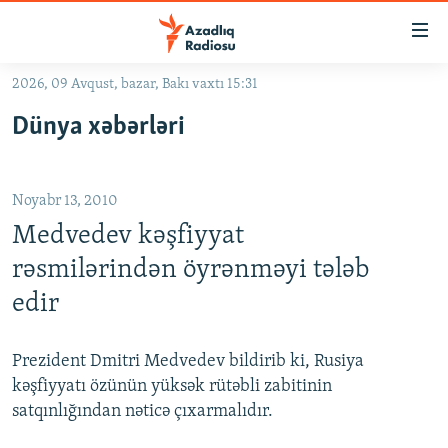
Keçid
linkləri
Əsas
2026, 09 Avqust, bazar, Bakı vaxtı 15:31
məzmuna
GÜNDƏM
Dünya xəbərləri
qayıt
#İZAHLA
Əsas
KORRUPSIOMETR
naviqasiyaya
Noyabr 13, 2010
qayıt
#ƏSLINDƏ
Axtarışa
Medvedev kəşfiyyat
FƏRQƏ BAX
keç
rəsmilərindən öyrənməyi tələb
QANUNI DOĞRU
edir
ARAŞDIRMA
MULTIMEDIA
Prezident Dmitri Medvedev bildirib ki, Rusiya
kəşfiyyatı özünün yüksək rütəbli zabitinin
RADIO ARXIV
VIDEO
satqınlığından nəticə çıxarmalıdır.
HAQQIMIZDA
FOTOQALEREYA
OXU ZALI