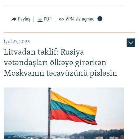
Paylaş
PDF
VPN-siz açmaq
İyul 27, 2026
Litvadan təklif: Rusiya
vətəndaşları ölkəyə girərkən
Moskvanın təcavüzünü pisləsin