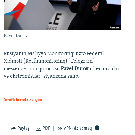
Pavel Durov
Rusiyanın Maliyyə Monitorinqi üzrə Federal
Xidməti (Rosfinmonitorinq) "Telegram"
messencerinin qurucusu
Pavel Durov
u "terrorçular
və ekstremistlər" siyahısına salıb.
Ətraflı burada oxuyun
Paylaş
PDF
VPN-siz açmaq