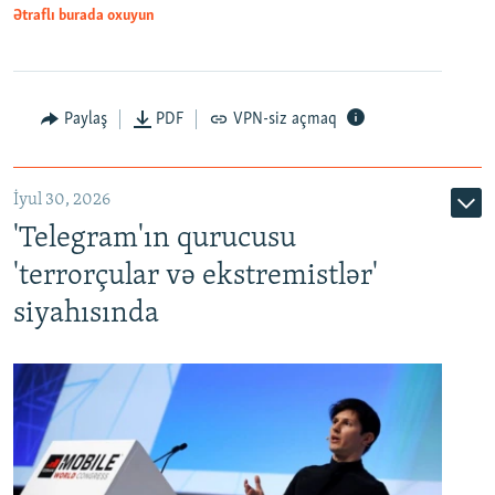
Ətraflı burada oxuyun
Paylaş
PDF
VPN-siz açmaq
İyul 30, 2026
'Telegram'ın qurucusu
'terrorçular və ekstremistlər'
siyahısında