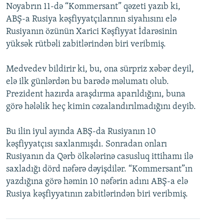
Noyabrın 11-də “Kommersant” qəzeti yazıb ki,
İNFOQRAFIKA
AZƏRBAYCAN ƏDƏBIYYATI KITABXANASI
MISSIYAMIZ
BIZI IZLƏ
ABŞ-a Rusiya kəşfiyyatçılarının siyahısını elə
KARIKATURA
İSLAM VƏ DEMOKRATIYA
PEŞƏ ETIKASI VƏ JURNALISTIKA STANDARTLARIMIZ
Rusiyanın özünün Xarici Kəşfiyyat İdarəsinin
yüksək rütbəli zabitlərindən biri veribmiş.
İZ - MƏDƏNIYYƏT PROQRAMI
MATERIALLARIMIZDAN ISTIFADƏ
AZADLIQRADIOSU MOBIL TELEFONUNUZDA
RFE/RL-in bütün saytları
Medvedev bildirir ki, bu, ona sürpriz xəbər deyil,
elə ilk günlərdən bu barədə məlumatı olub.
BIZIMLƏ ƏLAQƏ
Prezident hazırda araşdırma aparıldığını, buna
XƏBƏR BÜLLETENLƏRIMIZ
görə hələlik heç kimin cəzalandırılmadığını deyib.
Bu ilin iyul ayında ABŞ-da Rusiyanın 10
kəşfiyyatçısı saxlanmışdı. Sonradan onları
Rusiyanın da Qərb ölkələrinə casusluq ittihamı ilə
saxladığı dörd nəfərə dəyişdilər. “Kommersant”ın
yazdığına görə həmin 10 nəfərin adını ABŞ-a elə
Rusiya kəşfiyyatının zabitlərindən biri veribmiş.