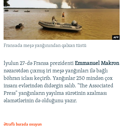
Fransada meşə yanğınından qalxan tüstü
İyulun 27-də Fransa prezidenti
Emmanuel Makron
nəzarətdən çıxmış iri meşə yanğınları ilə bağlı
böhran iclası keçirib. Yanğınlar 250 mindən çox
insanı evlərindən didərgin salıb. "The Associated
Press" yanğınların yayılma sürətinin azalması
əlamətlərinin də olduğunu yazır.
Ətraflı burada oxuyun