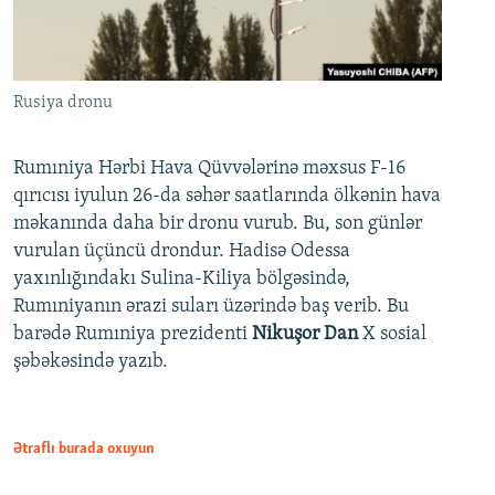
Rusiya dronu
Rumıniya Hərbi Hava Qüvvələrinə məxsus F-16
qırıcısı iyulun 26-da səhər saatlarında ölkənin hava
məkanında daha bir dronu vurub. Bu, son günlər
vurulan üçüncü drondur. Hadisə Odessa
yaxınlığındakı Sulina-Kiliya bölgəsində,
Rumıniyanın ərazi suları üzərində baş verib. Bu
barədə Rumıniya prezidenti
Nikuşor Dan
X sosial
şəbəkəsində yazıb.
Ətraflı burada oxuyun