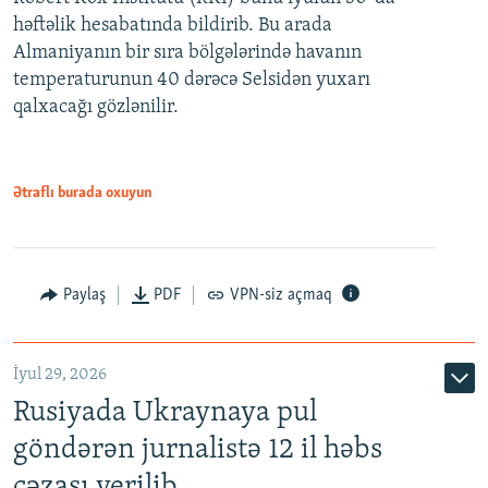
həftəlik hesabatında bildirib. Bu arada
Almaniyanın bir sıra bölgələrində havanın
temperaturunun 40 dərəcə Selsidən yuxarı
qalxacağı gözlənilir.
Ətraflı burada oxuyun
Paylaş
PDF
VPN-siz açmaq
İyul 29, 2026
Rusiyada Ukraynaya pul
göndərən jurnalistə 12 il həbs
cəzası verilib