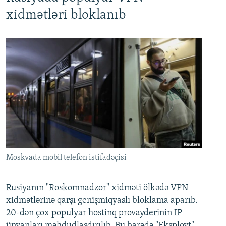
xidmətləri bloklanıb
Moskvada mobil telefon istifadəçisi
Rusiyanın "Roskomnadzor" xidməti ölkədə VPN
xidmətlərinə qarşı genişmiqyaslı bloklama aparıb.
20-dən çox populyar hostinq provayderinin IP
ünvanları məhdudlaşdırılıb. Bu barədə "Eksployt"