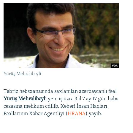
Yürüş Mehrəlibəyli
Təbriz həbsxanasında saxlanılan azərbaycanlı fəal
Yürüş Mehrəlibəyli
yeni iş üzrə 3 il 7 ay 17 gün həbs
cəzasına məhkum edilib. Xəbəri İnsan Haqları
Fəallarının Xəbər Agentliyi (
HRANA
) yayıb.