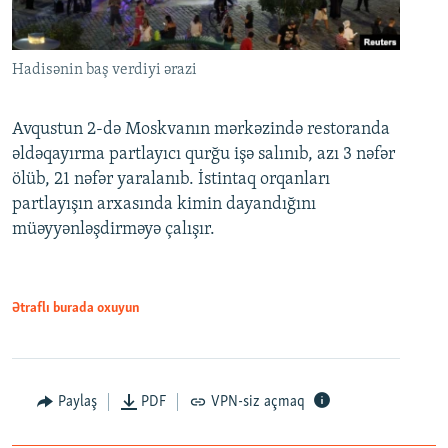
Hadisənin baş verdiyi ərazi
Avqustun 2-də Moskvanın mərkəzində restoranda
əldəqayırma partlayıcı qurğu işə salınıb, azı 3 nəfər
ölüb, 21 nəfər yaralanıb. İstintaq orqanları
partlayışın arxasında kimin dayandığını
müəyyənləşdirməyə çalışır.
Ətraflı burada oxuyun
Paylaş
PDF
VPN-siz açmaq