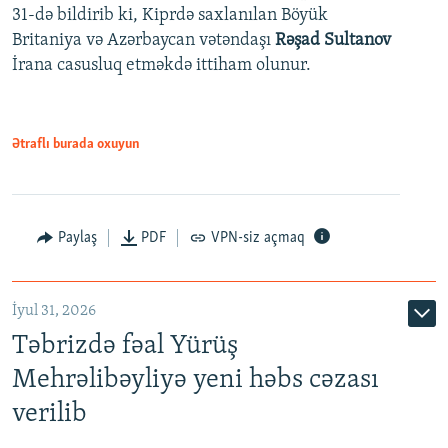
31-də bildirib ki, Kiprdə saxlanılan Böyük
Britaniya və Azərbaycan vətəndaşı
Rəşad Sultanov
İrana casusluq etməkdə ittiham olunur.
Ətraflı burada oxuyun
Paylaş
PDF
VPN-siz açmaq
İyul 31, 2026
Təbrizdə fəal Yürüş
Mehrəlibəyliyə yeni həbs cəzası
verilib