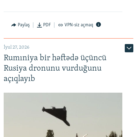
Paylaş
PDF
VPN-siz açmaq
İyul 27, 2026
Rumıniya bir həftədə üçüncü
Rusiya dronunu vurduğunu
açıqlayıb