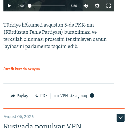
Auto
0:00
5:56
240p
Türkiyə hökuməti avqustun 5-də PKK-nın
360p
(Kürdüstan Fəhlə Partiyası) buraxılması və
480p
Auto
240p
360p
480p
tərksilah olunması prosesini tənzimləyən qanun
720p
layihəsini parlamentə təqdim edib.
720p
1080p
1080p
Ətraflı burada oxuyun
Paylaş
PDF
VPN-siz açmaq
Avqust 05, 2026
Rusiyada populyar VPN