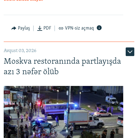
Paylaş
PDF
VPN-siz açmaq
Avqust 03, 2026
Moskva restoranında partlayışda
azı 3 nəfər ölüb