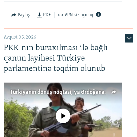
Paylaş
PDF
VPN-siz açmaq
Avqust 05, 2026
PKK-nın buraxılması ilə bağlı
qanun layihəsi Türkiyə
parlamentinə təqdim olunub
Türkiyənin dönüş nöqtəsi, ya Ərdoğana üçüncü şans: PKK ilə qəfil barışıq nə deməkdir?
No media source currently available