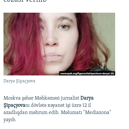
Darya Şipaçyova
Moskva şəhər Məhkəməsi jurnalist
Darya
Şipaçyova
nı dövlətə xəyanət işi üzrə 12 il
azadlıqdan məhrum edib. Məlumatı "Mediazona"
yayıb.