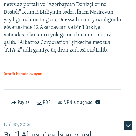
news.az portalı və "Azərbaycan Dənizçilərinə
Dəstək" İctimai Birliyinin sədri İlham Nəsirovun
yaydığı məlumata görə, Odessa limanı yaxınlığında
göyərtəsində 12 Azərbaycan və bir Türkiyə
vətəndaşı olan quru yük gəmisi hücuma məruz
qalıb. "Albatros Corporation" şirkətinə məxsus
"ATA-2" adlı gəmiyə üç dron zərbəsi endirilib.
Ətraflı burada oxuyun
Paylaş
PDF
VPN-siz açmaq
İyul 30, 2026
Bu il Almaniyada anomal