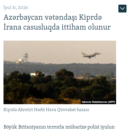
İyul 31, 2026
Azərbaycan vətəndaşı Kiprdə
İrana casusluqda ittiham olunur
Kiprdə Akrotiri Hərbi Hava Qüvvələri bazası
Böyük Britaniyanın terrorla mübarizə polisi iyulun