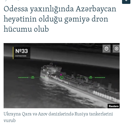
Odessa yaxınlığında Azərbaycan
heyətinin olduğu gəmiyə dron
hücumu olub
Ukrayna Qara və Azov dənizlərində Rusiya tankerlərini
vurub