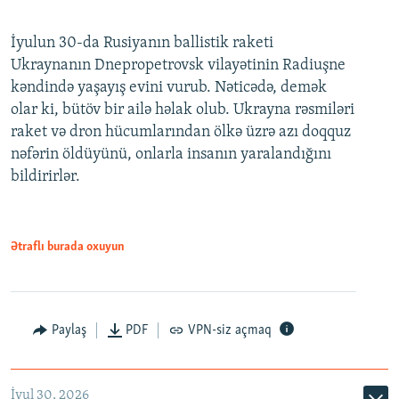
İyulun 30-da Rusiyanın ballistik raketi
Ukraynanın Dnepropetrovsk vilayətinin Radiuşne
kəndində yaşayış evini vurub. Nəticədə, demək
olar ki, bütöv bir ailə həlak olub. Ukrayna rəsmiləri
raket və dron hücumlarından ölkə üzrə azı doqquz
nəfərin öldüyünü, onlarla insanın yaralandığını
bildirirlər.
Ətraflı burada oxuyun
Paylaş
PDF
VPN-siz açmaq
İyul 30, 2026