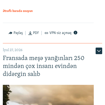
Ətraflı burada oxuyun
Paylaş
PDF
VPN-siz açmaq
İyul 27, 2026
Fransada meşə yanğınları 250
mindən çox insanı evindən
didərgin salıb