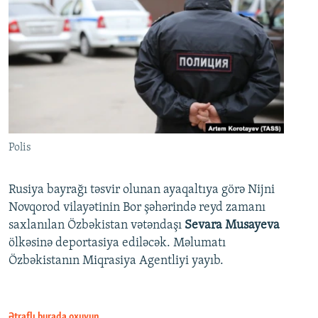
Polis
Rusiya bayrağı təsvir olunan ayaqaltıya görə Nijni
Novqorod vilayətinin Bor şəhərində reyd zamanı
saxlanılan Özbəkistan vətəndaşı
Sevara Musayeva
ölkəsinə deportasiya ediləcək. Məlumatı
Özbəkistanın Miqrasiya Agentliyi yayıb.
Ətraflı burada oxuyun