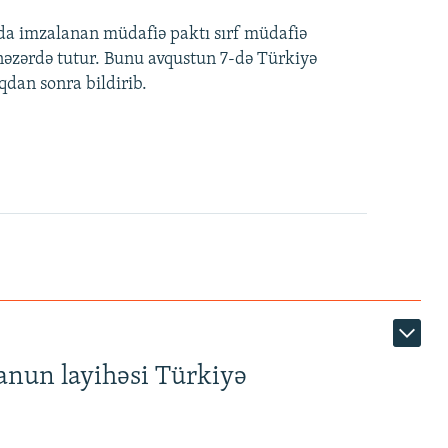
nda imzalanan müdafiə paktı sırf müdafiə
i nəzərdə tutur. Bunu avqustun 7-də Türkiyə
qdan sonra bildirib.
anun layihəsi Türkiyə