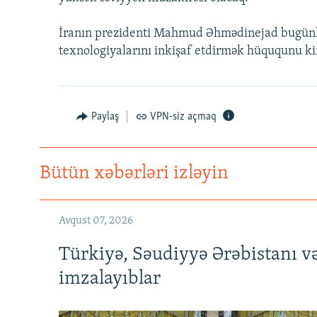
İNFOQRAFIKA
AZƏRBAYCAN ƏDƏBIYYATI KITABXANASI
MISSIYAMIZ
KARIKATURA
İSLAM VƏ DEMOKRATIYA
PEŞƏ ETIKASI VƏ JURNALISTIKA
İranın prezidenti Mahmud Əhmədinejad bugünlə
STANDARTLARIMIZ
texnologiyalarını inkişaf etdirmək hüququnu k
İZ - MƏDƏNIYYƏT PROQRAMI
MATERIALLARIMIZDAN ISTIFADƏ
AZADLIQRADIOSU MOBIL TELEFONUNUZDA
Paylaş
VPN-siz açmaq
BIZIMLƏ ƏLAQƏ
XƏBƏR BÜLLETENLƏRIMIZ
Bütün xəbərləri izləyin
Avqust 07, 2026
Türkiyə, Səudiyyə Ərəbistanı v
imzalayıblar