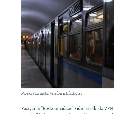
Moskvada mobil telefon istifadəçisi
Rusiyanın "Roskomnadzor" xidməti ölkədə VPN x