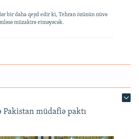
r bir daha qeyd edir ki, Tehran özünün nüvə
imləsə müzakirə etməyəcək.
ə Pakistan müdafiə paktı