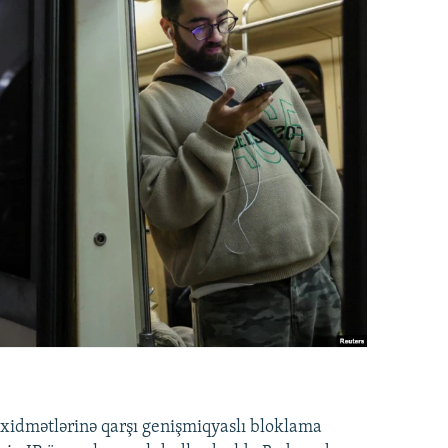
idmətlərinə qarşı genişmiqyaslı bloklama