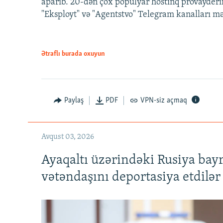
aparıb. 20-dən çox populyar hostinq provayderi
"Eksployt" və "Agentstvo" Telegram kanalları m
Ətraflı burada oxuyun
Paylaş
PDF
VPN-siz açmaq
Avqust 03, 2026
Ayaqaltı üzərindəki Rusiya bay
vətəndaşını deportasiya etdilər