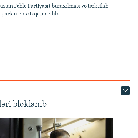
EMBED
PAYLAŞ
tan Fəhlə Partiyası) buraxılması və tərksilah
360p
i parlamentə təqdim edib.
480p
720p
1080p
360p
480p
1080p
əri bloklanıb