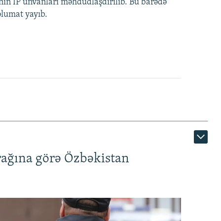
nin IP ünvanları məhdudlaşdırılıb. Bu barədə
əlumat yayıb.
rağına görə Özbəkistan