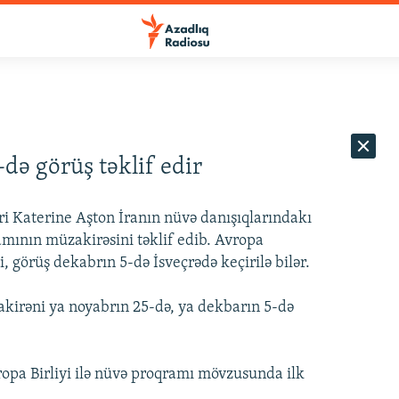
də görüş təklif edir
əri Katerine Aşton İranın nüvə danışıqlarındakı
mının müzakirəsini təklif edib. Avropa
, görüş dekabrın 5-də İsveçrədə keçirilə bilər.
akirəni ya noyabrın 25-də, ya dekbarın 5-də
vropa Birliyi ilə nüvə proqramı mövzusunda ilk