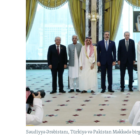
Səudiyyə Ərəbistanı, Türkiyə və Pakistan Məkkədə birg