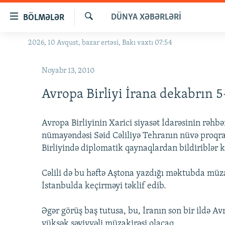
Keçid
DÜNYA XƏBƏRLƏRI
BÖLMƏLƏR
linkləri
Axtar
Əsas
2026, 10 Avqust, bazar ertəsi, Bakı vaxtı 07:54
GÜNDƏM
məzmuna
#İZAHLA
qayıt
Noyabr 13, 2010
Əsas
KORRUPSIOMETR
naviqasiyaya
Avropa Birliyi İrana dekabrın 5-
#ƏSLINDƏ
qayıt
Axtarışa
FƏRQƏ BAX
Avropa Birliyinin Xarici siyasət İdarəsinin rəhb
keç
QANUNI DOĞRU
nümayəndəsi Səid Cəliliyə Tehranın nüvə proqra
Birliyində diplomatik qaynaqlardan bildiriblər ki
ARAŞDIRMA
MULTIMEDIA
Cəlili də bu həftə Aştona yazdığı məktubda müz
İstanbulda keçirməyi təklif edib.
RADIO ARXIV
VIDEO
HAQQIMIZDA
FOTOQALEREYA
OXU ZALI
Əgər görüş baş tutusa, bu, İranın son bir ildə A
yüksək səviyyəli müzakirəsi olacaq.