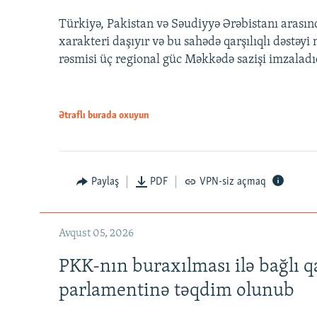
Türkiyə, Pakistan və Səudiyyə Ərəbistanı arası
xarakteri daşıyır və bu sahədə qarşılıqlı dəstəy
rəsmisi üç regional güc Məkkədə sazişi imzaladı
Ətraflı burada oxuyun
Paylaş
PDF
VPN-siz açmaq
Avqust 05, 2026
PKK-nın buraxılması ilə bağlı q
parlamentinə təqdim olunub