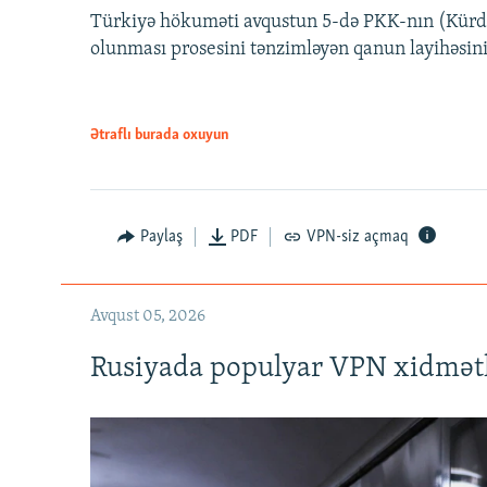
Türkiyə hökuməti avqustun 5-də PKK-nın (Kürdüs
olunması prosesini tənzimləyən qanun layihəsin
Ətraflı burada oxuyun
Auto
240p
720p
Paylaş
PDF
VPN-siz açmaq
Avqust 05, 2026
Rusiyada populyar VPN xidmətl