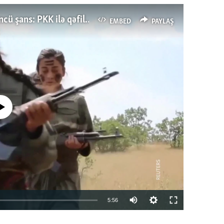
Türkiyənin dönüş nöqtəsi, ya Ərdoğana üçüncü şans: PKK ilə qəfil barışıq nə deməkdir?
EMBED
PAYLAŞ
currently available
Auto
5:56
240p