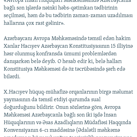
«Avropa İnsan Hüquqları Məhkəməsində Azərbaycanla
bağlı son işlərdə nəinki həbs-qətimkan tədbirinin
seçilməsi, həm də bu tədbirin zaman-zaman uzadılması
hallarına çox rast gəlinir».
Azərbaycanı Avropa Məhkəməsində təmsil edən hakim
Xanlar Hacıyev Azərbaycan Konstitusiyasının 15 illiyinə
həsr olunmuş konfransda ümumi problemlərdən
danışarkən belə deyib. O hesab edir ki, belə halları
Konstitusiya Məhkəməsi də öz təcrübəsində şərh edə
bilərdi.
X.Hacıyev hüquq-mühafizə orqanlarının birgə məlumat
yaymasının da təmsil etdiyi qurumda sual
doğurduğunu bildirir. Onun sözlərinə görə, Avropa
Məhkəməsi Azərbaycanla bağlı son iki işdə İnsan
Hüquqlarının və Əsas Azadlıqların Müdafiəsi Haqqında
Konvensiyanın 6-cı maddəsinə (Ədalətli məhkəmə