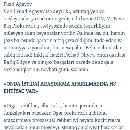
Fuad Ağayev
Vəkil Fuad Ağayev isə deyir ki, istintaq yenicə
başlayanda, yaxud onun gedişində bəzən DİN, MTN və
Baş Prokurorluq səviyyəsində şəxsin təqsirliliyini
müəyyən edən bəyanatlar verilir. Əslində isə, bu, həmin
şəxs barəsində qərarın artıq çıxarıldığını ifadə edən və
ictimaiyyətə yönəlmiş bir mesaj olur. Belə məlumatlar
sabiq iqtisadi inkişaf naziri Fərhad Əliyev, onun qardaşı
Rafiq Əliyev və bir çox başqaları barədə də az qala
saxlandıqlarının növbəti günü səslənib:
«ONDA İBTİDAİ ARAŞDIRMA APARILMASINA NƏ
EHTİYAC VAR»
«Digər tərəfdən, əlbəttə ki, həmin qurumların
funksiyaları başqadır. Əgər prokurorluq ibtidai
araşdırmaya prosessual rəhbərliyi həyata keçirirsə və
əvvəlcədən onun mövqeyi istintaq əməliyyat hərəkətləri