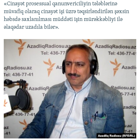
«Cinayət prosessual qanunvericiliyin tələblərinə
müvafiq olaraq cinayət işi üzrə təqsirləndirilən şəxsin
həbsdə saxlanılması müddəti işin mürəkkəbliyi ilə
əlaqədar uzadıla bilər».