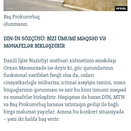
Baş Prokurorluq
olunmasın.
DİN-İN SÖZÇÜSÜ: BİZİ ÜMUMİ MƏQSƏD VƏ
MƏNAFELƏR BİRLƏŞDİRİR
Daxili İşlər Nazirliyi mətbuat xidmətinin əməkdaşı
Orxan Mansurzadə isə deyir ki, güc qurumlarının
funksional vəzifələri fərqli olsa da, onları
cinayətkarlıqla mübarizə, ictimai asayişin təmini, insan
hüquqlarının qorunması və sair bu kimi ümumi məqsəd
və mənafelər birləşdirir. Həqiqətən də bəzən DİN, MTN
və Baş Prokurorluq hansısa istintaqın gedişi ilə bağlı
birgə məlumat yayırlar. Amma bu konkret situasiyada
– yəni iki halda baş verir: