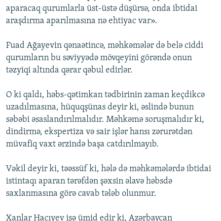
aparacaq qurumlarla üst-üstə düşürsə, onda ibtidai
araşdırma aparılmasına nə ehtiyac var».
Fuad Ağayevin qənaətincə, məhkəmələr də belə ciddi
qurumların bu səviyyədə mövqeyini görəndə onun
təzyiqi altında qərar qəbul edirlər.
O ki qaldı, həbs-qətimkan tədbirinin zaman keçdikcə
uzadılmasına, hüquqşünas deyir ki, əslində bunun
səbəbi əsaslandırılmalıdır. Məhkəmə soruşmalıdır ki,
dindirmə, ekspertiza və sair işlər hansı zərurətdən
müvafiq vaxt ərzində başa catdırılmayıb.
Vəkil deyir ki, təəssüf ki, hələ də məhkəmələrdə ibtidai
istintaqı aparan tərəfdən şəxsin əlavə həbsdə
saxlanmasına görə cavab tələb olunmur.
Xanlar Hacıyev isə ümid edir ki, Azərbaycan