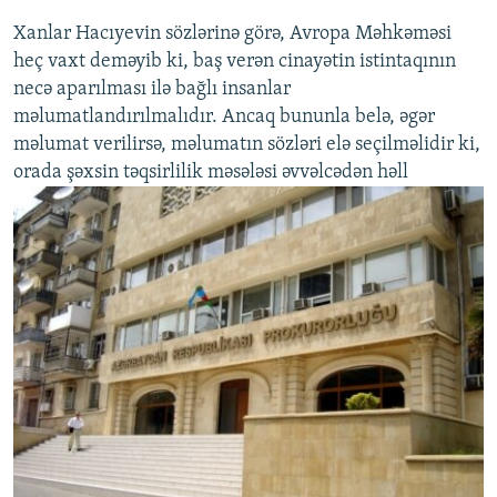
Xanlar Hacıyevin sözlərinə görə, Avropa Məhkəməsi
heç vaxt deməyib ki, baş verən cinayətin istintaqının
necə aparılması ilə bağlı insanlar
məlumatlandırılmalıdır. Ancaq bununla belə, əgər
məlumat verilirsə, məlumatın sözləri elə seçilməlidir ki,
orada şəxsin təqsirlilik məsələsi əvvəlcədən həll