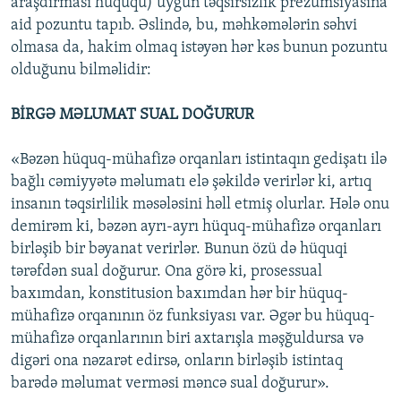
araşdırması hüququ) uyğun təqsirsizlik prezumsiyasına
aid pozuntu tapıb. Əslində, bu, məhkəmələrin səhvi
olmasa da, hakim olmaq istəyən hər kəs bunun pozuntu
olduğunu bilməlidir:
BİRGƏ MƏLUMAT SUAL DOĞURUR
«Bəzən hüquq-mühafizə orqanları istintaqın gedişatı ilə
bağlı cəmiyyətə məlumatı elə şəkildə verirlər ki, artıq
insanın təqsirlilik məsələsini həll etmiş olurlar. Hələ onu
demirəm ki, bəzən ayrı-ayrı hüquq-mühafizə orqanları
birləşib bir bəyanat verirlər. Bunun özü də hüquqi
tərəfdən sual doğurur. Ona görə ki, prosessual
baxımdan, konstitusion baxımdan hər bir hüquq-
mühafizə orqanının öz funksiyası var. Əgər bu hüquq-
mühafizə orqanlarının biri axtarışla məşğuldursa və
digəri ona nəzarət edirsə, onların birləşib istintaq
barədə məlumat verməsi məncə sual doğurur».