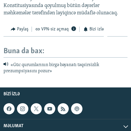
Konstitusiyasında qoyulmuş bütün dəyərlər
məhkəmələr tərəfindən layiqincə müdafiə olunacaq.
Paylaş
VPN-siz açmaq
Bizi izlə
Buna da bax:
«Güc qurumlarının birgə bəyanatı təqsirsizlik
prezumpsiyasını pozur»
BIZI IZLƏ
MƏLUMAT