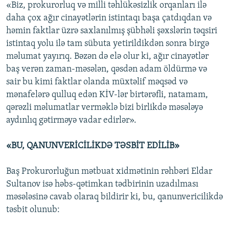
«Biz, prokurorluq və milli təhlükəsizlik orqanları ilə
daha çox ağır cinayətlərin istintaqı başa çatdıqdan və
həmin faktlar üzrə saxlanılmış şübhəli şəxslərin təqsiri
istintaq yolu ilə tam sübuta yetirildikdən sonra birgə
məlumat yayırıq. Bəzən də elə olur ki, ağır cinayətlər
baş verən zaman-məsələn, qəsdən adam öldürmə və
sair bu kimi faktlar olanda müxtəlif məqsəd və
mənafelərə qulluq edən KİV-lər birtərəfli, natamam,
qərəzli məlumatlar verməklə bizi birlikdə məsələyə
aydınlıq gətirməyə vadar edirlər».
«BU, QANUNVERİCİLİKDƏ TƏSBİT EDİLİB»
Baş Prokurorluğun mətbuat xidmətinin rəhbəri Eldar
Sultanov isə həbs-qətimkan tədbirinin uzadılması
məsələsinə cavab olaraq bildirir ki, bu, qanunvericilikdə
təsbit olunub: