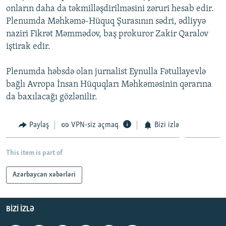
onların daha da təkmilləşdirilməsini zəruri hesab edir.
İNFOQRAFIKA
AZƏRBAYCAN ƏDƏBIYYATI KITABXANASI
MISSIYAMIZ
BIZI IZLƏ
Plenumda Məhkəmə-Hüquq Şurasının sədri, ədliyyə
KARIKATURA
İSLAM VƏ DEMOKRATIYA
PEŞƏ ETIKASI VƏ JURNALISTIKA STANDARTLARIMIZ
naziri Fikrət Məmmədov, baş prokuror Zakir Qaralov
iştirak edir.
İZ - MƏDƏNIYYƏT PROQRAMI
MATERIALLARIMIZDAN ISTIFADƏ
AZADLIQRADIOSU MOBIL TELEFONUNUZDA
RFE/RL-in bütün saytları
Plenumda həbsdə olan jurnalist Eynulla Fətullayevlə
BIZIMLƏ ƏLAQƏ
bağlı Avropa İnsan Hüquqları Məhkəməsinin qərarına
da baxılacağı gözlənilir.
XƏBƏR BÜLLETENLƏRIMIZ
Paylaş
VPN-siz açmaq
Bizi izlə
This item is part of
Azərbaycan xəbərləri
BIZI IZLƏ