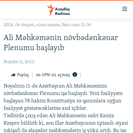
Keçid
linkləri
Əsas
2026, 06 Avqust, cümə axşamı, Bakı vaxtı 21:36
məzmuna
GÜNDƏM
Ali Məhkəmənin növbədənkənar
qayıt
#İZAHLA
Əsas
Plenumu başlayıb
KORRUPSIOMETR
naviqasiyaya
qayıt
Noyabr 11, 2010
#ƏSLINDƏ
Axtarışa
FƏRQƏ BAX
Paylaş
VPN-siz açmaq
keç
QANUNI DOĞRU
Noyabrın 11-də Azərbaycan Ali Məhkəməsinin
növbədənkənar Plenumu işə başlayıb. Yeni fəaliyyətə
ARAŞDIRMA
başlayan 78 hakim Konstitusiya və qanunlara uyğun
MULTIMEDIA
fəaliyyət göstərəcəklərinə and içiblər.
Tədbirdə çıxış edən Ali Məhkəmənin sədri Ramiz
RADIO ARXIV
VIDEO
Rzayev bildirib ki, son illər Azərbaycanın iqtisadi-siyasi
HAQQIMIZDA
FOTOQALEREYA
OXU ZALI
inkişafı ilə əlaqədar məhkəmələrin iş yükü artıb. Bu isə