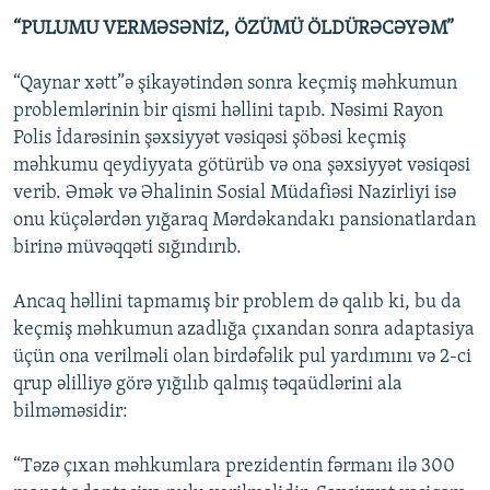
“PULUMU VERMƏSƏNİZ, ÖZÜMÜ ÖLDÜRƏCƏYƏM”
“Qaynar xətt”ə şikayətindən sonra keçmiş məhkumun
problemlərinin bir qismi həllini tapıb. Nəsimi Rayon
Polis İdarəsinin şəxsiyyət vəsiqəsi şöbəsi keçmiş
məhkumu qeydiyyata götürüb və ona şəxsiyyət vəsiqəsi
verib. Əmək və Əhalinin Sosial Müdafiəsi Nazirliyi isə
onu küçələrdən yığaraq Mərdəkandakı pansionatlardan
birinə müvəqqəti sığındırıb.
Ancaq həllini tapmamış bir problem də qalıb ki, bu da
keçmiş məhkumun azadlığa çıxandan sonra adaptasiya
üçün ona verilməli olan birdəfəlik pul yardımını və 2-ci
qrup əlilliyə görə yığılıb qalmış təqaüdlərini ala
bilməməsidir:
“Təzə çıxan məhkumlara prezidentin fərmanı ilə 300