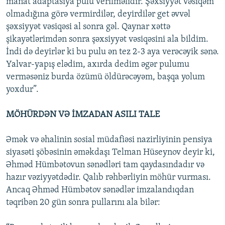
manat adaptasiya pulu verilməlidir. Şəxsiyyət vəsiqəm
olmadığına görə vermirdilər, deyirdilər get əvvəl
şəxsiyyət vəsiqəsi al sonra gəl. Qaynar xəttə
şikayətlərimdən sonra şəxsiyyət vəsiqəsini ala bildim.
İndi də deyirlər ki bu pulu ən tez 2-3 aya verəcəyik sənə.
Yalvar-yapış elədim, axırda dedim əgər pulumu
verməsəniz burda özümü öldürəcəyəm, başqa yolum
yoxdur”.
MÖHÜRDƏN VƏ İMZADAN ASILI TALE
Əmək və əhalinin sosial müdafiəsi nazirliyinin pensiya
siyasəti şöbəsinin əməkdaşı Telman Hüseynov deyir ki,
Əhməd Hümbətovun sənədləri tam qaydasındadır və
hazır vəziyyətdədir. Qalıb rəhbərliyin möhür vurması.
Ancaq Əhməd Hümbətov sənədlər imzalandıqdan
təqribən 20 gün sonra pullarını ala bilər: