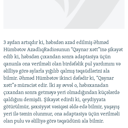
İNFOQRAFIKA
AZƏRBAYCAN ƏDƏBIYYATI KITABXANASI
MISSIYAMIZ
BIZI IZLƏ
KARIKATURA
İSLAM VƏ DEMOKRATIYA
PEŞƏ ETIKASI VƏ JURNALISTIKA STANDARTLARIMIZ
İZ - MƏDƏNIYYƏT PROQRAMI
MATERIALLARIMIZDAN ISTIFADƏ
AZADLIQRADIOSU MOBIL TELEFONUNUZDA
RFE/RL-in bütün saytları
3 aydan artıqdır ki, həbsdən azad edilmiş Əhməd
BIZIMLƏ ƏLAQƏ
Hümbətov AzadlıqRadiosunun “Qaynar xətt”inə şikayət
edib ki, həbsdən çıxandan sonra adaptasiya üçün
XƏBƏR BÜLLETENLƏRIMIZ
qanunla ona verilməli olan birdəfəlik pul yardımını və
əlilliyə görə aylarla yığılıb qalmış təqaüdlərini ala
bilmir. Əhməd Hümbətov ikinci dəfədir ki, “Qaynar
xətt”ə müraciət edir. İki ay əvvəl o, həbsxanadan
çıxandan sonra getməyə yeri olmadığından küçələrdə
qaldığını demişdi. Şikayət edirdi ki, qeydiyyata
götürülmür, şəxsiyyət vəsiqəsi əldə edə bilmir, yaşayış
yeri ilə təmin olunmur, ona adaptasiya üçün verilməli
olan pulu və əlilliyə görə təqaüdünü ala bilmir.