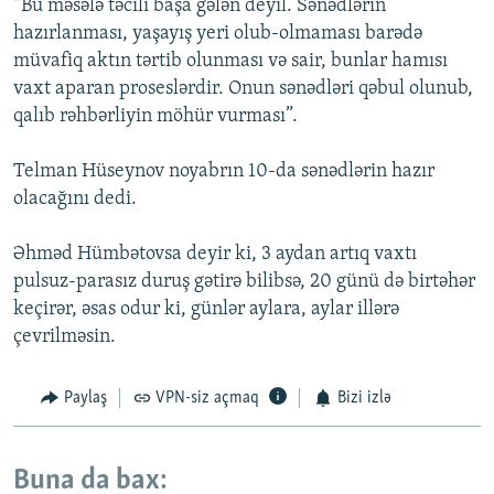
“Bu məsələ təcili başa gələn deyil. Sənədlərin
hazırlanması, yaşayış yeri olub-olmaması barədə
müvafiq aktın tərtib olunması və sair, bunlar hamısı
vaxt aparan proseslərdir. Onun sənədləri qəbul olunub,
qalıb rəhbərliyin möhür vurması”.
Telman Hüseynov noyabrın 10-da sənədlərin hazır
olacağını dedi.
Əhməd Hümbətovsa deyir ki, 3 aydan artıq vaxtı
pulsuz-parasız duruş gətirə bilibsə, 20 günü də birtəhər
keçirər, əsas odur ki, günlər aylara, aylar illərə
çevrilməsin.
Paylaş
VPN-siz açmaq
Bizi izlə
Buna da bax: