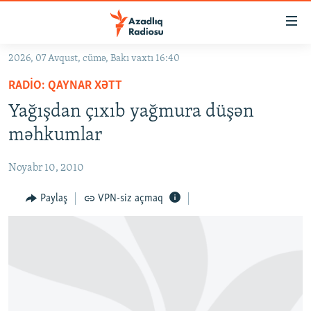
Keçid
linkləri
Əsas
2026, 07 Avqust, cümə, Bakı vaxtı 16:40
məzmuna
GÜNDƏM
RADIO: QAYNAR XƏTT
qayıt
#İZAHLA
Əsas
Yağışdan çıxıb yağmura düşən
KORRUPSIOMETR
naviqasiyaya
məhkumlar
qayıt
#ƏSLINDƏ
Axtarışa
Noyabr 10, 2010
FƏRQƏ BAX
keç
QANUNI DOĞRU
Paylaş
VPN-siz açmaq
ARAŞDIRMA
MULTIMEDIA
RADIO ARXIV
VIDEO
HAQQIMIZDA
FOTOQALEREYA
OXU ZALI