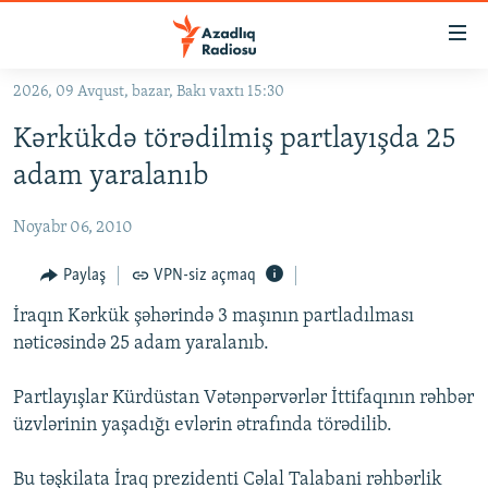
Keçid
linkləri
Əsas
2026, 09 Avqust, bazar, Bakı vaxtı 15:30
məzmuna
GÜNDƏM
Kərkükdə törədilmiş partlayışda 25
qayıt
#İZAHLA
Əsas
adam yaralanıb
KORRUPSIOMETR
naviqasiyaya
qayıt
Noyabr 06, 2010
#ƏSLINDƏ
Axtarışa
FƏRQƏ BAX
Paylaş
VPN-siz açmaq
keç
QANUNI DOĞRU
İraqın Kərkük şəhərində 3 maşının partladılması
nəticəsində 25 adam yaralanıb.
ARAŞDIRMA
MULTIMEDIA
Partlayışlar Kürdüstan Vətənpərvərlər İttifaqının rəhbər
üzvlərinin yaşadığı evlərin ətrafında törədilib.
RADIO ARXIV
VIDEO
HAQQIMIZDA
FOTOQALEREYA
OXU ZALI
Bu təşkilata İraq prezidenti Cəlal Talabani rəhbərlik