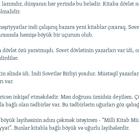
 lazımdır, dünyanın hər yerində bu belədir. Kitaba dövlət n
olmalidir.
 nəşriyyatlar indi çalışırıq bazara yeni kitablar çıxaraq. So
arasında həmişə böyük bir uçurum olub.
övlət özü yaratmışdı. Sovet dövlətinin yazarları var idi, o
edirdilər.
in əlində idi. İndi Sovetlər Birliyi yoxdur. Müstəqil yazarlar
ı var.
dricən inkişaf etməkdədir. Mən doğrusu ümidsiz deyiləm. Ç
rla bağlı olan tədbirlər var. Bu tədbirlərin uğurları göz qaba
i böyük layihəsinin adını çəkmək istəyirəm - “Milli Kitab Mü
yat”. Bunlar kitabla bağlı böyük və uğurlu layihələrdir.