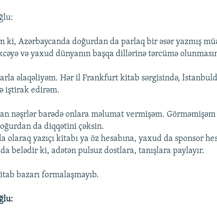
ğlu:
ki, Azərbaycanda doğurdan da parlaq bir əsər yazmış müəl
ürkcəyə və yaxud dünyanın başqa dillərinə tərcümə olunması
rla əlaqəliyəm. Hər il Frankfurt kitab sərgisində, İstanbul
ə iştirak edirəm.
an nəşrlər barədə onlara məlumat vermişəm. Görməmişəm k
doğurdan da diqqətini çəksin.
 olaraq yazıçı kitabı ya öz hesabına, yaxud da sponsor he
 da belədir ki, adətən pulsuz dostlara, tanışlara paylayır.
kitab bazarı formalaşmayıb.
ğlu: