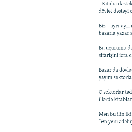
- Kitaba dəstək
dövlət dəstəyi 
Biz – ayrı-ayrı
bazarla yazar 
Bu uçurumu da d
sifarişini icra 
Bazar da dövlət
yayım sektorlar
O sektorlar tə
illərdə kitabla
Mən bu ilin ik
“Ən yeni ədəbiy