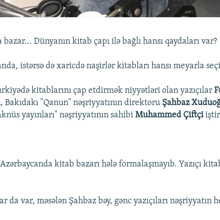
 bazar... Dünyanın kitab çapı ilə bağlı hansı qaydaları var?
nda, istərsə də xaricdə naşirlər kitabları hansı meyarla seç
kiyədə kitablarını çap etdirmək niyyətləri olan yazıçılar
F
l
, Bakıdakı "Qanun" nəşriyyatının direktoru
Şahbaz Xuduo
knüs yayınları" nəşriyyatının sahibi
Muhammed Çiftçi
işti
i, Azərbaycanda kitab bazarı hələ formalaşmayıb. Yazıçı kit
lar da var, məsələn Şahbaz bəy, gənc yazıçıları nəşriyyatın 