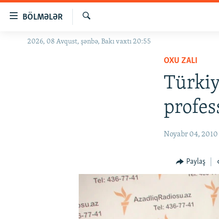
Keçid
BÖLMƏLƏR
linkləri
Axtar
Əsas
2026, 08 Avqust, şənbə, Bakı vaxtı 20:55
GÜNDƏM
məzmuna
OXU ZALI
#İZAHLA
qayıt
Əsas
Türkiy
KORRUPSIOMETR
naviqasiyaya
#ƏSLINDƏ
qayıt
profes
Axtarışa
FƏRQƏ BAX
keç
QANUNI DOĞRU
Noyabr 04, 2010
ARAŞDIRMA
Paylaş
MULTIMEDIA
RADIO ARXIV
VIDEO
HAQQIMIZDA
FOTOQALEREYA
OXU ZALI