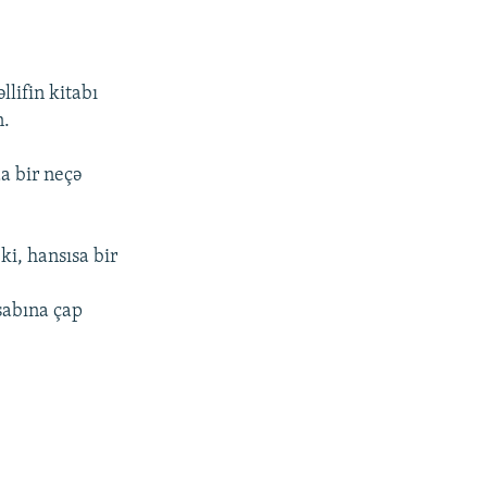
lifin kitabı
n.
da bir neçə
i, hansısa bir
sabına çap