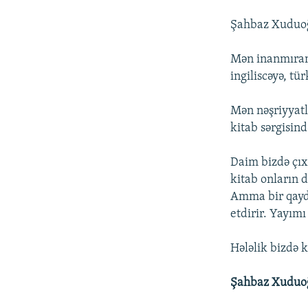
Şahbaz Xuduo
Mən inanmıram 
ingiliscəyə, t
Mən nəşriyyatla
kitab sərgisind
Daim bizdə çıx
kitab onların 
Amma bir qayda
etdirir. Yayımı
Hələlik bizdə 
Şahbaz Xuduo