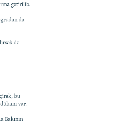
ına gətirilib.
doğrudan da
dirsək də
çirək, bu
 dükanı var.
da Bakının