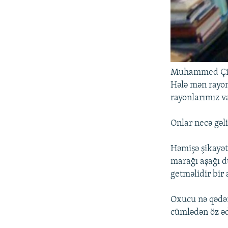
Muhammed Çif
Hələ mən rayon
rayonlarımız va
Onlar necə gəli
Həmişə şikayət
marağı aşağı 
getməlidir bir 
Oxucu nə qədər 
cümlədən öz əd