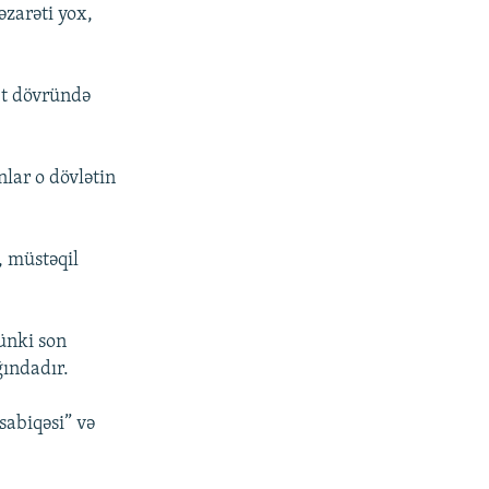
əzarəti yox,
vet dövründə
nlar o dövlətin
, müstəqil
ünki son
ğındadır.
sabiqəsi” və