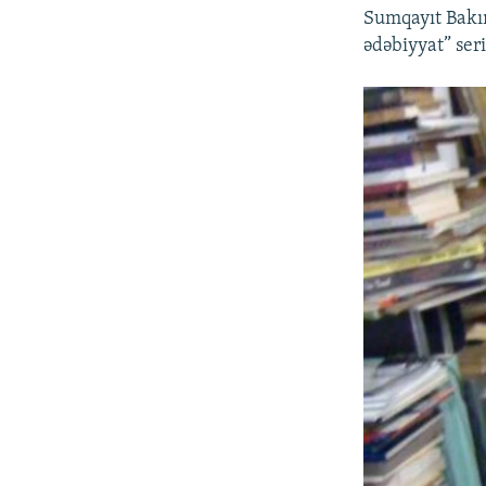
Sumqayıt Bakın
ədəbiyyat” ser