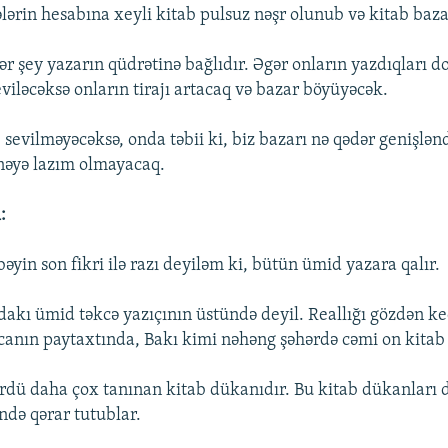
ərin hesabına xeyli kitab pulsuz nəşr olunub və kitab bazar
ər şey yazarın qüdrətinə bağlıdır. Əgər onların yazdıqları 
viləcəksə onların tirajı artacaq və bazar böyüyəcək.
evilməyəcəksə, onda təbii ki, biz bazarı nə qədər genişlən
 nəyə lazım olmayacaq.
:
yin son fikri ilə razı deyiləm ki, bütün ümid yazara qalır.
ndakı ümid təkcə yazıçının üstündə deyil. Reallığı gözdən ke
anın paytaxtında, Bakı kimi nəhəng şəhərdə cəmi on kitab
rdü daha çox tanınan kitab dükanıdır. Bu kitab dükanları 
ndə qərar tutublar.