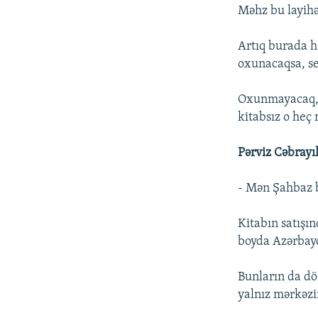
Məhz bu layihəl
Artıq burada h
oxunacaqsa, se
Oxunmayacaq, s
kitabsız o heç
Pərviz Cəbrayıl
- Mən Şahbaz bə
Kitabın satışı
boyda Azərbayc
Bunların da dö
yalnız mərkəzi