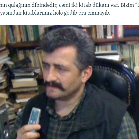
ın qulağının dibindədir, cəmi iki kitab dükanı var. Bizim “
iyasından kitablarımız hələ gedib ora çıxmayıb.