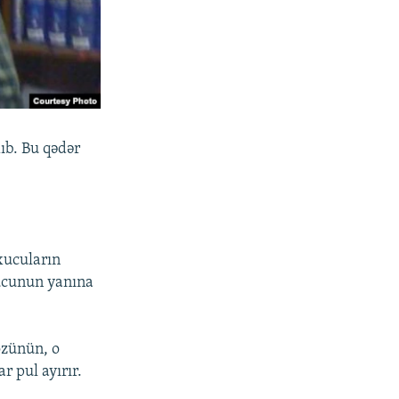
ıb. Bu qədər
xucuların
ucunun yanına
özünün, o
 pul ayırır.