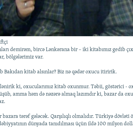
tçi
ları demirəm, bircə Lənkərana bir – iki kitabımız gedib çıx
r, bölgələrimiz var.
b Bakıdan kitab alsınlar? Biz nə qədər oxucu itiririk.
lənirik ki, oxucularımız kitab oxunmur. Təbii, göstərici - o
düşüb, amma həm də nəzərə almaq lazımdır ki, bazar da ox
az.
bazara tərəf gələcək. Qarşılıqlı olmalıdır. Türkiyə dövləti 
əbiyyatının dünyada tanıdılması üçün ildə 100 milyon dollar