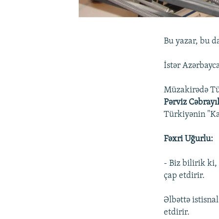
Bu yazar, bu da
İstər Azərbayca
Müzakirədə Tür
Pərviz Cəbrayı
Türkiyənin "Ka
Fəxri Uğurlu:
- Biz bilirik k
çap etdirir.
Əlbəttə istisna
etdirir.