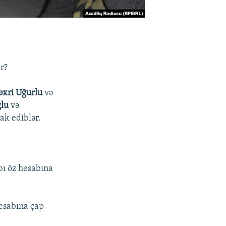
ir?
əxri Uğurlu
və
ğlu
və
rak ediblər.
abı öz hesabına
hesabına çap