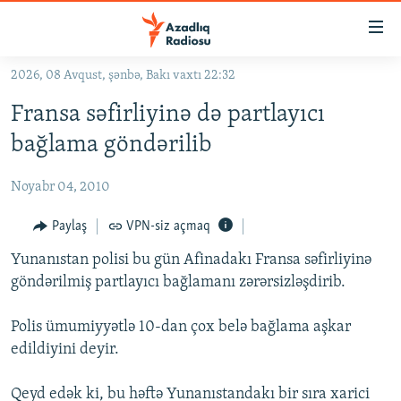
Keçid
linkləri
Əsas
2026, 08 Avqust, şənbə, Bakı vaxtı 22:32
məzmuna
GÜNDƏM
Fransa səfirliyinə də partlayıcı
qayıt
#İZAHLA
Əsas
bağlama göndərilib
KORRUPSIOMETR
naviqasiyaya
qayıt
Noyabr 04, 2010
#ƏSLINDƏ
Axtarışa
FƏRQƏ BAX
Paylaş
VPN-siz açmaq
keç
QANUNI DOĞRU
Yunanıstan polisi bu gün Afinadakı Fransa səfirliyinə
göndərilmiş partlayıcı bağlamanı zərərsizləşdirib.
ARAŞDIRMA
MULTIMEDIA
Polis ümumiyyətlə 10-dan çox belə bağlama aşkar
edildiyini deyir.
RADIO ARXIV
VIDEO
HAQQIMIZDA
FOTOQALEREYA
OXU ZALI
Qeyd edək ki, bu həftə Yunanıstandakı bir sıra xarici