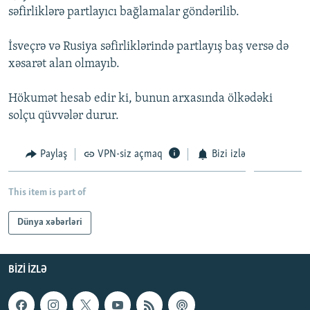
səfirliklərə partlayıcı bağlamalar göndərilib.
İNFOQRAFIKA
AZƏRBAYCAN ƏDƏBIYYATI KITABXANASI
MISSIYAMIZ
BIZI IZLƏ
KARIKATURA
İSLAM VƏ DEMOKRATIYA
PEŞƏ ETIKASI VƏ JURNALISTIKA STANDARTLARIMIZ
İsveçrə və Rusiya səfirliklərində partlayış baş versə də
xəsarət alan olmayıb.
İZ - MƏDƏNIYYƏT PROQRAMI
MATERIALLARIMIZDAN ISTIFADƏ
AZADLIQRADIOSU MOBIL TELEFONUNUZDA
RFE/RL-in bütün saytları
Hökumət hesab edir ki, bunun arxasında ölkədəki
BIZIMLƏ ƏLAQƏ
solçu qüvvələr durur.
XƏBƏR BÜLLETENLƏRIMIZ
Paylaş
VPN-siz açmaq
Bizi izlə
This item is part of
Dünya xəbərləri
BIZI IZLƏ