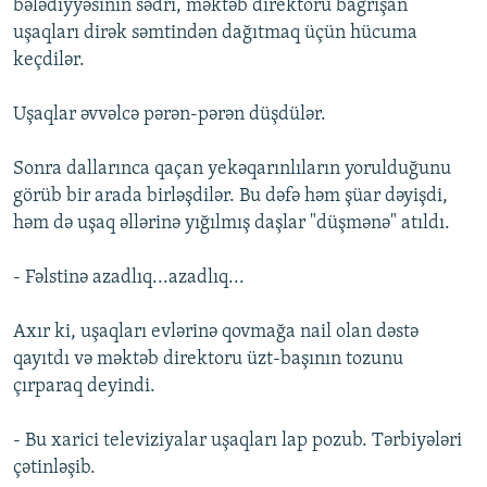
bələdiyyəsinin sədri, məktəb direktoru bağrışan
uşaqları dirək səmtindən dağıtmaq üçün hücuma
keçdilər.
Uşaqlar əvvəlcə pərən-pərən düşdülər.
Sonra dallarınca qaçan yekəqarınlıların yorulduğunu
görüb bir arada birləşdilər. Bu dəfə həm şüar dəyişdi,
həm də uşaq əllərinə yığılmış daşlar "düşmənə" atıldı.
- Fəlstinə azadlıq...azadlıq...
Axır ki, uşaqları evlərinə qovmağa nail olan dəstə
qayıtdı və məktəb direktoru üzt-başının tozunu
çırparaq deyindi.
- Bu xarici televiziyalar uşaqları lap pozub. Tərbiyələri
çətinləşib.