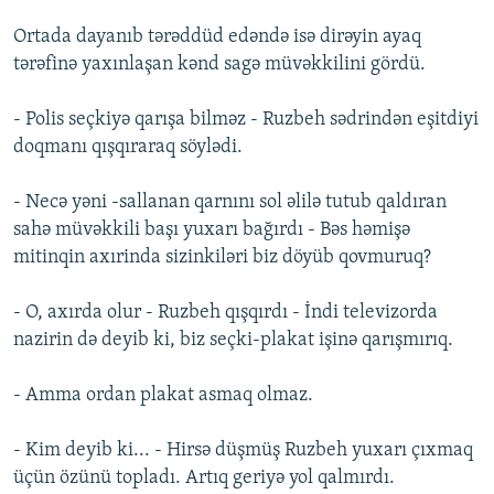
Ortada dayanıb tərəddüd edəndə isə dirəyin ayaq
tərəfinə yaxınlaşan kənd sagə müvəkkilini gördü.
- Polis seçkiyə qarışa bilməz - Ruzbeh sədrindən eşitdiyi
doqmanı qışqıraraq söylədi.
- Necə yəni -sallanan qarnını sol əlilə tutub qaldıran
sahə müvəkkili başı yuxarı bağırdı - Bəs həmişə
mitinqin axırinda sizinkiləri biz döyüb qovmuruq?
- O, axırda olur - Ruzbeh qışqırdı - İndi televizorda
nazirin də deyib ki, biz seçki-plakat işinə qarışmırıq.
- Amma ordan plakat asmaq olmaz.
- Kim deyib ki... - Hirsə düşmüş Ruzbeh yuxarı çıxmaq
üçün özünü topladı. Artıq geriyə yol qalmırdı.