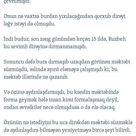
çevrilmişdi.
Onun nə vaxtsa burdan yıxılacağından qorxub dirəyi
ləğv istəyi də olmuşdu.
İndi budur, son zəng günündən keçən 15 ildə, Ruzbeh
bu sevimli dirəyinə dırmanmamışdı.
Sonuncu dəfə bura dırmaşıb uzaqdan görünən məktəbi
süzmüşdü, əslində ayırd eləməyə çalışmışdı ki, bu
məktəb illərində nə qazanıb.
Və özünə aydınlaşdırmışdı, bu kəndin məktəbində
forma geymək hələ insan kimi formalaşmaq deyil,
ondan əvvəlkilər necə olmuşdusa o da elə olacaq.
Özünün nə istədiyini bu uca dirəkdən məktəbi süzməklə
də aydınlaşdıra bilməyən yeniyetməyə bircə şeyi bilirdi.