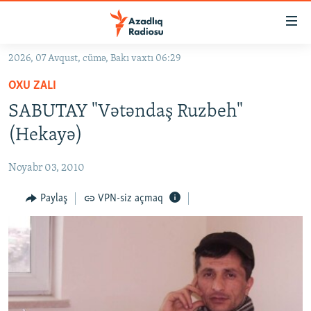
Keçid
linkləri
Əsas
2026, 07 Avqust, cümə, Bakı vaxtı 06:29
məzmuna
GÜNDƏM
OXU ZALI
qayıt
#İZAHLA
Əsas
SABUTAY "Vətəndaş Ruzbeh"
KORRUPSIOMETR
naviqasiyaya
(Hekayə)
qayıt
#ƏSLINDƏ
Axtarışa
Noyabr 03, 2010
FƏRQƏ BAX
keç
QANUNI DOĞRU
Paylaş
VPN-siz açmaq
ARAŞDIRMA
MULTIMEDIA
RADIO ARXIV
VIDEO
HAQQIMIZDA
FOTOQALEREYA
OXU ZALI