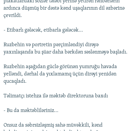
plakatlardakı sözlər tələbi yerinə yetirən rəhbərlərin
ardınca düşmüş bir dəstə kənd uşaqlarının dil əzbərinə
çevrildi.
- Etibarlı gələcək, etibarla gələcək...
Ruzbehin və portretin pərçimləndiyi dirəyə
yaxınlaşanda bu şüar daha bərkdən səslənməyə başladı.
Ruzbehin aşağıdan güclə görünən yumruğu havada
yelləndi, dərhal da yıxlamamq üçün dirəyi yenidən
qucaqladı.
Təlimatçı istehza ilə məktəb direktoruna baxdı
- Bu da məktəbliləriniz...
Onsuz da səbrsizləşmiş sahə müvəkkili, kənd