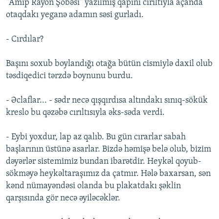
"Amip Rayon Şöbəsi" yazılmış qapını сırıltıyla açanda
otaqdakı yeganə adamın səsi gurladı.
- Сırdılar?
Başını soxub boylandığı otağa bütün cismiylə daxil olub
təsdiqedici tərzdə boynunu burdu.
- Əclaflar... - sədr necə qışqırdısa altındakı sınıq-sökük
kreslo bu qəzəbə сırıltısıyla əks-səda verdi.
- Eybi yoxdur, lap az qalıb. Bu gün сırarlar sabah
başlarının üstünə asarlar. Bizdə həmişə belə olub, bizim
dəyərlər sistemimiz bundan ibarətdir. Heykəl qoyub-
sökməyə heykəltaraşımız da çatmır. Hələ baxarsan, sən
kənd nümayəndəsi olanda bu plakatdakı şəklin
qarşısında gör necə əyiləcəklər.