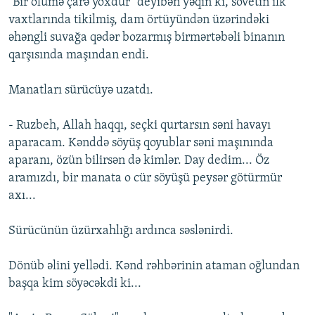
"Bir ölümə çarə yoxdur" deyibən yəqin ki, sovetin ilk
vaxtlarında tikilmiş, dam örtüyündən üzərindəki
əhəngli suvağa qədər bozarmış birmərtəbəli binanın
qarşısında maşından endi.
Manatları sürücüyə uzatdı.
- Ruzbeh, Allah haqqı, seçki qurtarsın səni havayı
aparacam. Kənddə söyüş qoyublar səni maşınında
aparanı, özün bilirsən də kimlər. Day dedim... Öz
aramızdı, bir manata o cür söyüşü peysər götürmür
axı...
Sürücünün üzürxahlığı ardınca səslənirdi.
Dönüb əlini yellədi. Kənd rəhbərinin ataman oğlundan
başqa kim söyəcəkdi ki...