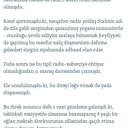
nəticəsində öləndə də cəmi 3 adam onun dəfnində
olmuşdu.
Kənd qorxmuşdu ki, meqafon-radio yoldaş Stalinin adı
ilə dilə gəlib sürgündən qazanılmış yeganə immunitetlə
- oturduğu yerdə sidiyini saxlaya bilməmək keyfiyyəti
ilə qayıtmış bu mənfur xalq düşməninin dəfninə
gələnləri sürgün siyahısında adbaad elan edər.
Daha sonra isə bu tipli radio-xəbərçiyə ehtiyac
olmadığından o, maraq dairəsindən çıxmışdı.
Elə unudulmuşdu ki, bu dirəyi ləğv etmək də yada
düşməmişdi.
Bu dirək sonuncu dəfə o vaxt gündəmə gəlmişdi ki,
təhlükəli vəziyyətdə olmasına baxmayaraq 9 yaşlı bir
oğlan məktəb direktorunun silləsindən qaçıb etiraz