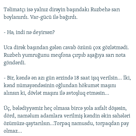
Təlimatçı isə yalnız dirəyin başındakı Ruzbehə sarı
boylanırdı. Var-gücü ilə bağırdı.
- Hə, indi nə deyirsən?
Uca dirək başından gələn cavab özünü çox gözlətmədi.
Ruzbeh yumruğunu meqfona çırpıb aşağıya sarı nota
göndərdi.
- Bir, kəndə ən azı gün ərzində 18 saat işıq verilsin... İki,
kənd nümayəndəsinin oğlundan hökumət maşını
alınsın ki, dövlət maşını ilə avtoşluq etməsin...
Üç, bələdiyyəmiz heç olmasa bircə yola asfalt döşəsin,
dörd, naməlum adamlara verilmiş kəndin əkin sahələri
özümüzə qaytarılsın...Torpaq namusdu, torpaqdan pay
olmaz...