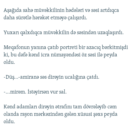
Aşağıda sahə müvəkkilinin hədələri və səsi artdıqca
daha sürətlə hərəkət etməyə çalışırdı.
Yuxarı qalxdıqca müvəkkilin də səsindən uzaqlaşırdı.
Meqafonun yanına çatıb portreti bir azacıq bərkitmişdi
ki, bu dəfə kənd icra nümayəndəsi öz səsi ilə peyda
oldu.
-Düş...-amiranə səs dirəyin ucalığına çatdı.
-...mirəm. İstəyirsən vur sal.
Kənd adamları dirəyin ətrafını tam dövrələyib cəm
olanda rayon mərkəzindən gələn xüsusi şəxs peyda
oldu.