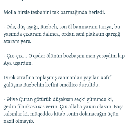
Molla hirslə təsbehini tək barmağında hərlədi.
- Ədə, düş aşağı, Ruzbeh, sən öl baxmaram tarıya, bu
yaşımda çıxaram dalınca, ordan səni plakatın qarışığ
ataram yerə.
- Çıx-çıx... O qədər ölünün bozbaşını mən yesəydim lap
Aya uşardım.
Dirək ətrafına toplaşmış caamatdan yayılan xəfif
gülüşmə Ruzbehin kefini əməllicə durultdu.
- Əlivə Quran götürüb düşəksən seçki günündə ki,
gedin filankəsə səs verin. Çıx allaha yaxın olasan. Başa
salsınlar ki, müqəddəs kitab sənin dolanacağın üçün
nazil olmayıb.