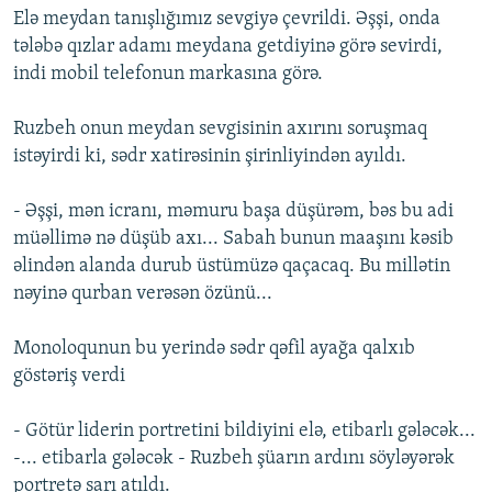
Elə meydan tanışlığımız sevgiyə çevrildi. Əşşi, onda
tələbə qızlar adamı meydana getdiyinə görə sevirdi,
indi mobil telefonun markasına görə.
Ruzbeh onun meydan sevgisinin axırını soruşmaq
istəyirdi ki, sədr xatirəsinin şirinliyindən ayıldı.
- Əşşi, mən icranı, məmuru başa düşürəm, bəs bu adi
müəllimə nə düşüb axı... Sabah bunun maaşını kəsib
əlindən alanda durub üstümüzə qaçacaq. Bu millətin
nəyinə qurban verəsən özünü...
Monoloqunun bu yerində sədr qəfil ayağa qalxıb
göstəriş verdi
- Götür liderin portretini bildiyini elə, etibarlı gələcək...
-... etibarla gələcək - Ruzbeh şüarın ardını söyləyərək
portretə sarı atıldı.