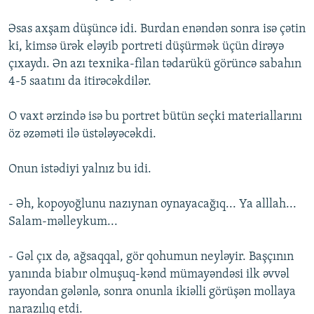
Əsas axşam düşüncə idi. Burdan enəndən sonra isə çətin
ki, kimsə ürək eləyib portreti düşürmək üçün dirəyə
çıxaydı. Ən azı texnika-filan tədarükü görüncə sabahın
4-5 saatını da itirəcəkdilər.
O vaxt ərzində isə bu portret bütün seçki materiallarını
öz əzəməti ilə üstələyəcəkdi.
Onun istədiyi yalnız bu idi.
- Əh, kopoyoğlunu nazıynan oynayacağıq... Ya alllah...
Salam-məlleykum...
- Gəl çıx də, ağsaqqal, gör qohumun neyləyir. Başçının
yanında biabır olmuşuq-kənd mümayəndəsi ilk əvvəl
rayondan gələnlə, sonra onunla ikiəlli görüşən mollaya
narazılıq etdi.