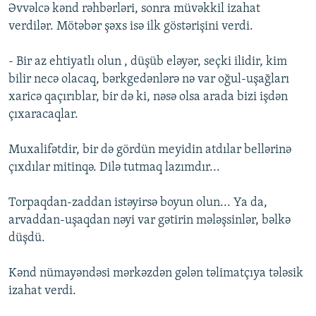
Əvvəlcə kənd rəhbərləri, sonra müvəkkil izahat
verdilər. Mötəbər şəxs isə ilk göstərişini verdi.
- Bir az ehtiyatlı olun , düşüb eləyər, seçki ilidir, kim
bilir necə olacaq, bərkgedənlərə nə var oğul-uşağları
xaricə qaçırıblar, bir də ki, nəsə olsa arada bizi işdən
çıxaracaqlar.
Muxalifətdir, bir də gördün meyidin atdılar bellərinə
çıxdılar mitinqə. Dilə tutmaq lazımdır...
Torpaqdan-zaddan istəyirsə boyun olun... Ya da,
arvaddan-uşaqdan nəyi var gətirin mələşsinlər, bəlkə
düşdü.
Kənd nümayəndəsi mərkəzdən gələn təlimatçıya tələsik
izahat verdi.