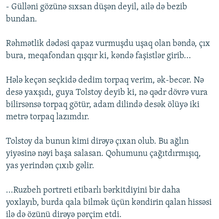
- Gülləni gözünə sıxsan düşən deyil, ailə də bezib
bundan.
Rəhmətlik dədəsi qapaz vurmuşdu uşaq olan bəndə, çıx
bura, meqafondan qışqır ki, kəndə faşistlər girib...
Hələ keçən seçkidə dedim torpaq verim, ək-becər. Nə
desə yaxşıdı, guya Tolstoy deyib ki, nə qədr dövrə vura
bilirsənsə torpaq götür, adam dilində desək ölüyə iki
metrə torpaq lazımdır.
Tolstoy da bunun kimi dirəyə çıxan olub. Bu ağlın
yiyəsinə nəyi başa salasan. Qohumunu çağıtdırmışıq,
yas yerindən çıxıb gəlir.
...Ruzbeh portreti etibarlı bərkitdiyini bir daha
yoxlayıb, burda qala bilmək üçün kəndirin qalan hissəsi
ilə də özünü dirəyə pərçim etdi.