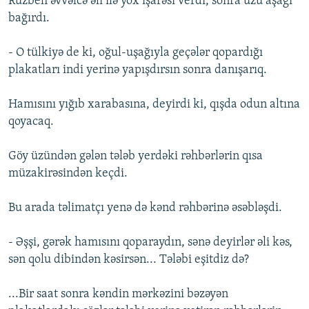
Ruzbeh əvvəlcə əli ilə yox işarəsi verdi, sonra üzü aşağı
bağırdı.
- O tülkiyə de ki, oğul-uşağıyla geçələr qopardığı
plakatları indi yerinə yapışdırsın sonra danışarıq.
Hamısını yığıb xarabasına, deyirdi ki, qışda odun altına
qoyacaq.
Göy üzündən gələn tələb yerdəki rəhbərlərin qısa
müzakirəsindən keçdi.
Bu arada təlimatçı yenə də kənd rəhbərinə əsəbləşdi.
- Əşşi, gərək hamısını qoparaydın, sənə deyirlər əli kəs,
sən qolu dibindən kəsirsən... Tələbi eşitdiz də?
...Bir saat sonra kəndin mərkəzini bəzəyən