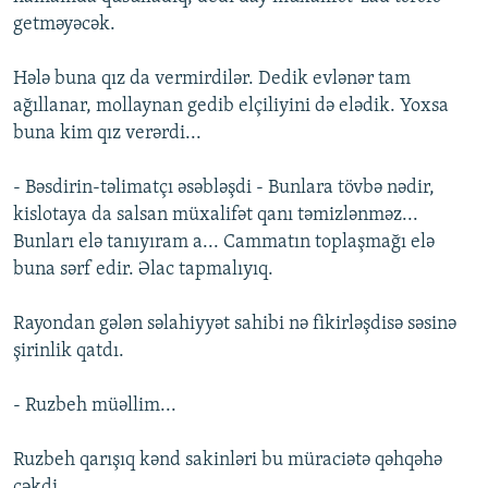
getməyəcək.
Hələ buna qız da vermirdilər. Dedik evlənər tam
ağıllanar, mollaynan gedib elçiliyini də elədik. Yoxsa
buna kim qız verərdi...
- Bəsdirin-təlimatçı əsəbləşdi - Bunlara tövbə nədir,
kislotaya da salsan müxalifət qanı təmizlənməz...
Bunları elə tanıyıram a... Cammatın toplaşmağı elə
buna sərf edir. Əlac tapmalıyıq.
Rayondan gələn səlahiyyət sahibi nə fikirləşdisə səsinə
şirinlik qatdı.
- Ruzbeh müəllim...
Ruzbeh qarışıq kənd sakinləri bu müraciətə qəhqəhə
çəkdi.