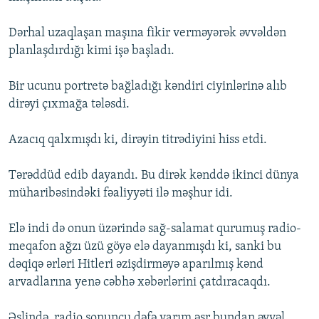
Dərhal uzaqlaşan maşına fikir verməyərək əvvəldən
planlaşdırdığı kimi işə başladı.
Bir ucunu portretə bağladığı kəndiri ciyinlərinə alıb
dirəyi çıxmağa tələsdi.
Azacıq qalxmışdı ki, dirəyin titrədiyini hiss etdi.
Tərəddüd edib dayandı. Bu dirək kənddə ikinci dünya
müharibəsindəki fəaliyyəti ilə məşhur idi.
Elə indi də onun üzərində sağ-salamat qurumuş radio-
meqafon ağzı üzü göyə elə dayanmışdı ki, sanki bu
dəqiqə ərləri Hitleri əzişdirməyə aparılmış kənd
arvadlarına yenə cəbhə xəbərlərini çatdıracaqdı.
Əslində, radio sonuncu dəfə yarım əsr bundan əvvəl