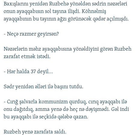
Baxışlarını yenidən Ruzbehə yönəldən sədrin nəzərləri
onun ayaqqabısın sol tayına ilişdi. Köhnəlmiş
ayaqqabının bu tayının ağzı görünəcək qədər açılmışdı.
- Neçə razmer geyirsən?
Nəzərlərin məhz ayaqqabısına yönəldiyini görən Ruzbeh
zarafat etmək istədi.
- Hər halda 37 deyil...
Sədr yenidən əlləri ilə başını tutdu.
- Cırığ şalvarla kommunizm qurduq, cırıq ayaqqabı ilə
onu dağıtdıq, amma yenə də heç nə dəyişmədi. Gəl indi
bu ayaqqabı ilə seçkidə qələbə qazan.
Ruzbeh yenə zarafata saldı.