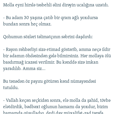
Molla eyni hirslə təsbehli əlini dirəyin ucalığına uzatdı.
- Bu adam 30 yaşına çatıb bir qram ağlı yoxdursa
bundan sonra heç olmaz.
Qohumun sözləri təlimatçının səbrini daşdırdı:
- Rayon rəhbərliyi sizə etimad göstərib, amma neçə ildir
bir adamın öhdəsindən gələ bilmirsiniz. Hər mollaya ölü
basdırmağ icazəsi verilmir. Bu kənddə sizə imkan
yaradılıb. Amma siz...
Bu tənədən öz payını götürən kənd nümayəndəsi
tutuldu.
- Vallah keçən seçkidən sonra, elə molla da şahid, tövbə
elətdirdik, bədbəxt oğlunun hamamı da yoxdur, bizim
hamamda qüsulladıq, dedi day müxalifət-zad tərəfə