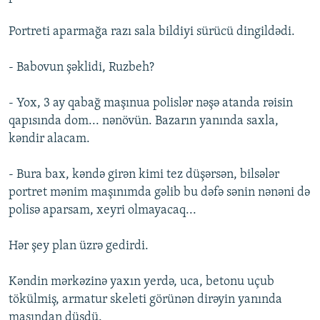
Portreti aparmağa razı sala bildiyi sürücü dingildədi.
- Babovun şəklidi, Ruzbeh?
- Yox, 3 ay qabağ maşınua polislər nəşə atanda rəisin
qapısında dom... nənövün. Bazarın yanında saxla,
kəndir alacam.
- Bura bax, kəndə girən kimi tez düşərsən, bilsələr
portret mənim maşınımda gəlib bu dəfə sənin nənəni də
polisə aparsam, xeyri olmayacaq...
Hər şey plan üzrə gedirdi.
Kəndin mərkəzinə yaxın yerdə, uca, betonu uçub
tökülmiş, armatur skeleti görünən dirəyin yanında
maşından düşdü.