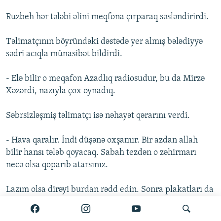
Ruzbeh hər tələbi əlini meqfona çırparaq səsləndirirdi.
Təlimatçının böyründəki dəstədə yer almış bələdiyyə
sədri acıqla münasibət bildirdi.
- Elə bilir o meqafon Azadlıq radiosudur, bu da Mirzə
Xəzərdi, nazıyla çox oynadıq.
Səbrsizləşmiş təlimatçı isə nəhayət qərarını verdi.
- Hava qaralır. İndi düşənə oxşamır. Bir azdan allah
bilir hansı tələb qoyacaq. Sabah tezdən o zəhirmarı
necə olsa qoparıb atarsınız.
Lazım olsa dirəyi burdan rədd edin. Sonra plakatları da
üsulluca yox edərsiniz.