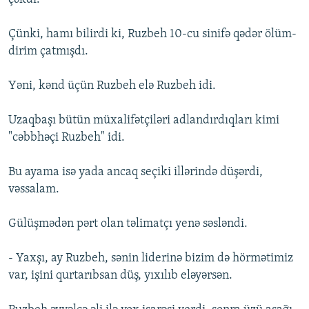
Çünki, hamı bilirdi ki, Ruzbeh 10-cu sinifə qədər ölüm-
dirim çatmışdı.
Yəni, kənd üçün Ruzbeh elə Ruzbeh idi.
Uzaqbaşı bütün müxalifətçiləri adlandırdıqları kimi
"cəbbhəçi Ruzbeh" idi.
Bu ayama isə yada ancaq seçiki illərində düşərdi,
vəssalam.
Gülüşmədən pərt olan təlimatçı yenə səsləndi.
- Yaxşı, ay Ruzbeh, sənin liderinə bizim də hörmətimiz
var, işini qurtarıbsan düş, yıxılıb eləyərsən.