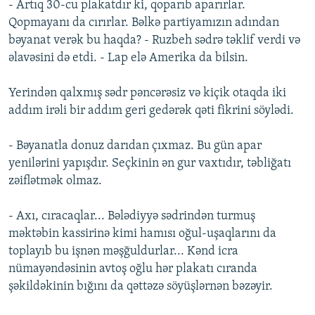
- Artıq 30-cu plakatdır ki, qoparıb aparırlar.
Qopmayanı da cırırlar. Bəlkə partiyamızın adından
bəyanat verək bu haqda? - Ruzbeh sədrə təklif verdi və
əlavəsini də etdi. - Lap elə Amerika da bilsin.
Yerindən qalxmış sədr pəncərəsiz və kiçik otaqda iki
addım irəli bir addım geri gedərək qəti fikrini söylədi.
- Bəyanatla donuz darıdan çıxmaz. Bu gün apar
yenilərini yapışdır. Seçkinin ən gur vaxtıdır, təbliğatı
zəiflətmək olmaz.
- Axı, cıracaqlar... Bələdiyyə sədrindən turmuş
məktəbin kassirinə kimi hamısı oğul-uşaqlarını da
toplayıb bu işnən məşğuldurlar... Kənd icra
nümayəndəsinin avtoş oğlu hər plakatı cıranda
şəkildəkinin bığını da qəttəzə söyüşlərnən bəzəyir.