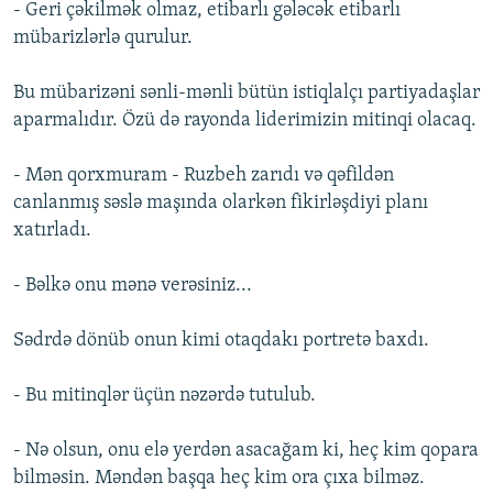
- Geri çəkilmək olmaz, etibarlı gələcək etibarlı
mübarizlərlə qurulur.
Bu mübarizəni sənli-mənli bütün istiqlalçı partiyadaşlar
aparmalıdır. Özü də rayonda liderimizin mitinqi olacaq.
- Mən qorxmuram - Ruzbeh zarıdı və qəfildən
canlanmış səslə maşında olarkən fikirləşdiyi planı
xatırladı.
- Bəlkə onu mənə verəsiniz...
Sədrdə dönüb onun kimi otaqdakı portretə baxdı.
- Bu mitinqlər üçün nəzərdə tutulub.
- Nə olsun, onu elə yerdən asacağam ki, heç kim qopara
bilməsin. Məndən başqa heç kim ora çıxa bilməz.