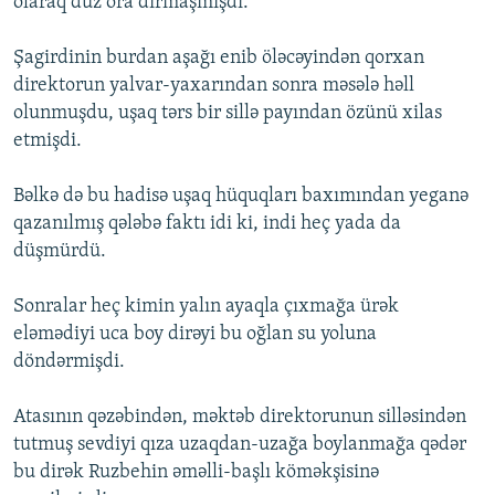
olaraq düz ora dırmaşmışdı.
Şagirdinin burdan aşağı enib öləcəyindən qorxan
direktorun yalvar-yaxarından sonra məsələ həll
olunmuşdu, uşaq tərs bir sillə payından özünü xilas
etmişdi.
Bəlkə də bu hadisə uşaq hüquqları baxımından yeganə
qazanılmış qələbə faktı idi ki, indi heç yada da
düşmürdü.
Sonralar heç kimin yalın ayaqla çıxmağa ürək
eləmədiyi uca boy dirəyi bu oğlan su yoluna
döndərmişdi.
Atasının qəzəbindən, məktəb direktorunun silləsindən
tutmuş sevdiyi qıza uzaqdan-uzağa boylanmağa qədər
bu dirək Ruzbehin əməlli-başlı köməkşisinə