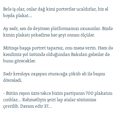
Belə iş olar, onlar dağ kimi portretlər ucaldırlar, biz əl
boyda plakat...
Ay sədr, sən də deyirsən platformamızı oxusunlar. Bizdə
kimin plakatı yekədirsə hər şeyi onnan ölçülər.
Mitinqə başqa portret taparsız, onu mənə verin. Həm də
kəndimiz yol üstündə olduğundan Bakıdan gələnlər də
bunu görəcəklər.
Sədr kresloya oxşayan oturacağa çöküb əli ilə başını
dövrələdi.
- Bütün rayon üzrə təkcə bizim partiyanın 700 plakatını
cırıblar... Rəhmətliyin şeiri lap atalar sözümüzə
çevrilib. Davam edir 37...