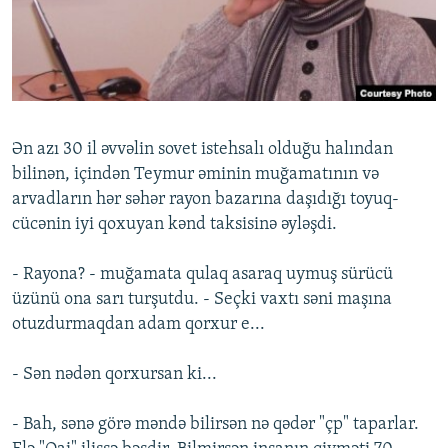
İNFOQRAFIKA
AZƏRBAYCAN ƏDƏBIYYATI KITABXANASI
MISSIYAMIZ
BIZI IZLƏ
KARIKATURA
İSLAM VƏ DEMOKRATIYA
PEŞƏ ETIKASI VƏ JURNALISTIKA STANDARTLARIMIZ
İZ - MƏDƏNIYYƏT PROQRAMI
MATERIALLARIMIZDAN ISTIFADƏ
AZADLIQRADIOSU MOBIL TELEFONUNUZDA
RFE/RL-in bütün saytları
Ən azı 30 il əvvəlin sovet istehsalı olduğu halından
BIZIMLƏ ƏLAQƏ
bilinən, içindən Teymur əminin muğamatının və
arvadların hər səhər rayon bazarına daşıdığı toyuq-
XƏBƏR BÜLLETENLƏRIMIZ
cücənin iyi qoxuyan kənd taksisinə əyləşdi.
- Rayona? - muğamata qulaq asaraq uymuş sürücü
üzünü ona sarı turşutdu. - Seçki vaxtı səni maşına
otuzdurmaqdan adam qorxur e...
- Sən nədən qorxursan ki...
- Bah, sənə görə məndə bilirsən nə qədər "çp" taparlar.