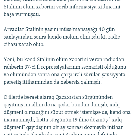
Stalinin ölüm xəbərini verib informasiya xidmətini
başa vurmuşdu.
Arvadlar Stalinin yasını müsəlmansayağı 40 gün
saxlayandan sonra kəndə məlum olmuşdu ki, radio
cihazı xarab olub.
Yəni, bu kənd Stalinin ölüm xəbərini verən radiodan
rəhbərin 37-ci il repressiyalarının ssenaristi olduğunu
və ölümündən sonra ona qarşı irəli sürülən şəxsiyyətə
pərəstiş ittihamından da xəbərsiz qalmışdı.
O illərdə bəraət alaraq Qazaxıstan sürgünündən
qayıtmış müəllim də nə qədər bundan danışıb, xalq
düşməni olmadığını sübut etmək istəmişsə də, kənd ona
inanmamışdı, hətta sürgünün 19 ilinə dözmüş " xalq
düşməni" qayıdışının bir ay sonrası dözməyib intihar