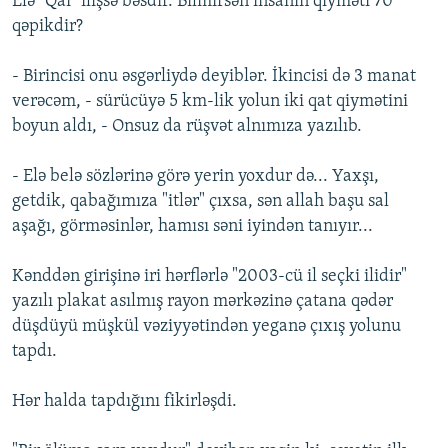
Elə "Qai" ilişsə bəsdir. Bilmirsən insanın qiyməti 70
qəpikdir?
- Birincisi onu əsgərliydə deyiblər. İkincisi də 3 manat
verəcəm, - sürücüyə 5 km-lik yolun iki qat qiymətini
boyun aldı, - Onsuz da rüşvət alnımıza yazılıb.
- Elə belə sözlərinə görə yerin yoxdur də... Yaxşı,
getdik, qabağımıza "itlər" çıxsa, sən allah başu sal
aşağı, görməsinlər, hamısı səni iyindən tanıyır...
Kənddən girişinə iri hərflərlə "2003-cü il seçki ilidir"
yazılı plakat asılmış rayon mərkəzinə çatana qədər
düşdüyü müşkül vəziyyətindən yeganə çıxış yolunu
tapdı.
Hər halda tapdığını fikirləşdi.