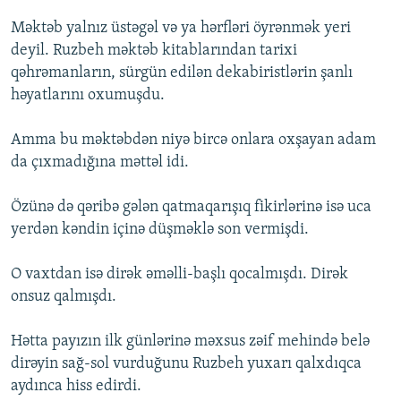
Məktəb yalnız üstəgəl və ya hərfləri öyrənmək yeri
deyil. Ruzbeh məktəb kitablarından tarixi
qəhrəmanların, sürgün edilən dekabiristlərin şanlı
həyatlarını oxumuşdu.
Amma bu məktəbdən niyə bircə onlara oxşayan adam
da çıxmadığına məttəl idi.
Özünə də qəribə gələn qatmaqarışıq fikirlərinə isə uca
yerdən kəndin içinə düşməklə son vermişdi.
O vaxtdan isə dirək əməlli-başlı qocalmışdı. Dirək
onsuz qalmışdı.
Hətta payızın ilk günlərinə məxsus zəif mehində belə
dirəyin sağ-sol vurduğunu Ruzbeh yuxarı qalxdıqca
aydınca hiss edirdi.