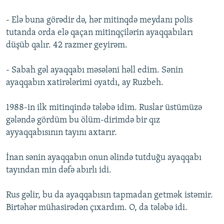
- Elə buna görədir də, hər mitinqdə meydanı polis
tutanda orda elə qaçan mitinqçilərin ayaqqabıları
düşüb qalır. 42 razmer geyirəm.
- Sabah gəl ayaqqabı məsələni həll edim. Sənin
ayaqqabın xatirələrimi oyatdı, ay Ruzbeh.
1988-in ilk mitinqində tələbə idim. Ruslar üstümüzə
gələndə gördüm bu ölüm-dirimdə bir qız
ayyaqqabısının tayını axtarır.
İnan sənin ayaqqabın onun əlində tutduğu ayaqqabı
tayından min dəfə abırlı idi.
Rus gəlir, bu da ayaqqabısın tapmadan getmək istəmir.
Birtəhər mühasirədən çıxardım. O, da tələbə idi.