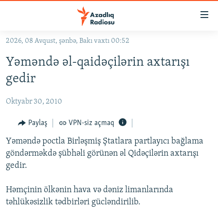
Keçid
linkləri
Əsas
2026, 08 Avqust, şənbə, Bakı vaxtı 00:52
məzmuna
GÜNDƏM
Yəməndə əl-qaidəçilərin axtarışı
qayıt
#İZAHLA
Əsas
gedir
KORRUPSIOMETR
naviqasiyaya
qayıt
Oktyabr 30, 2010
#ƏSLINDƏ
Axtarışa
FƏRQƏ BAX
Paylaş
VPN-siz açmaq
keç
QANUNI DOĞRU
Yəməndə poctla Birləşmiş Ştatlara partlayıcı bağlama
göndərməkdə şübhəli görünən əl Qidəçilərin axtarışı
ARAŞDIRMA
gedir.
MULTIMEDIA
Həmçinin ölkənin hava və dəniz limanlarında
RADIO ARXIV
VIDEO
təhlükəsizlik tədbirləri gücləndirilib.
HAQQIMIZDA
FOTOQALEREYA
OXU ZALI