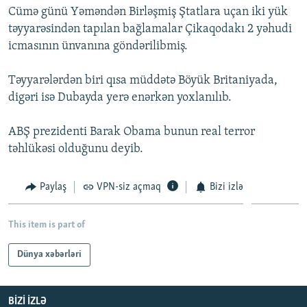
Cümə günü Yəməndən Birləşmiş Ştatlara uçan iki yük
İNFOQRAFIKA
AZƏRBAYCAN ƏDƏBIYYATI KITABXANASI
MISSIYAMIZ
BIZI IZLƏ
təyyarəsindən tapılan bağlamalar Çikaqodakı 2 yəhudi
KARIKATURA
İSLAM VƏ DEMOKRATIYA
PEŞƏ ETIKASI VƏ JURNALISTIKA STANDARTLARIMIZ
icmasının ünvanına göndərilibmiş.
İZ - MƏDƏNIYYƏT PROQRAMI
MATERIALLARIMIZDAN ISTIFADƏ
Təyyarələrdən biri qısa müddətə Böyük Britaniyada,
AZADLIQRADIOSU MOBIL TELEFONUNUZDA
RFE/RL-in bütün saytları
digəri isə Dubayda yerə enərkən yoxlanılıb.
BIZIMLƏ ƏLAQƏ
ABŞ prezidenti Barak Obama bunun real terror
XƏBƏR BÜLLETENLƏRIMIZ
təhlükəsi olduğunu deyib.
Paylaş
VPN-siz açmaq
Bizi izlə
This item is part of
Dünya xəbərləri
BIZI IZLƏ