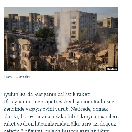
Lvova zərbələr
İyulun 30-da Rusiyanın ballistik raketi
Ukraynanın Dnepropetrovsk vilayətinin Radiuşne
kəndində yaşayış evini vurub. Nəticədə, demək
olar ki, bütöv bir ailə həlak olub. Ukrayna rəsmiləri
raket və dron hücumlarından ölkə üzrə azı doqquz
nəfərin öldüyünü, onlarla insanın yaralandığını