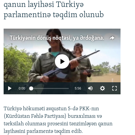
qanun layihəsi Türkiyə
parlamentinə təqdim olunub
Türkiyənin dönüş nöqtəsi, ya Ərdoğana üçüncü şans: PKK ilə qəfil barışıq nə deməkdir?
No media source currently available
Auto
0:00
5:56
240p
Türkiyə hökuməti avqustun 5-də PKK-nın
360p
(Kürdüstan Fəhlə Partiyası) buraxılması və
480p
Auto
240p
360p
480p
tərksilah olunması prosesini tənzimləyən qanun
720p
layihəsini parlamentə təqdim edib.
720p
1080p