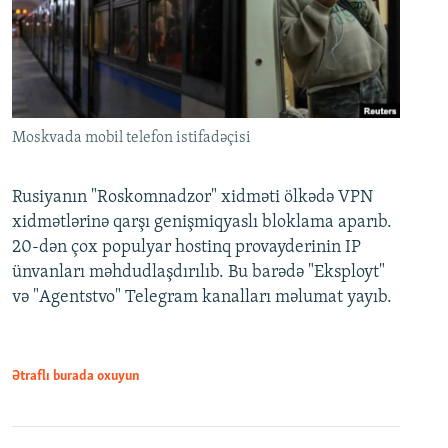
Moskvada mobil telefon istifadəçisi
Rusiyanın "Roskomnadzor" xidməti ölkədə VPN
xidmətlərinə qarşı genişmiqyaslı bloklama aparıb.
20-dən çox populyar hostinq provayderinin IP
ünvanları məhdudlaşdırılıb. Bu barədə "Eksployt"
və "Agentstvo" Telegram kanalları məlumat yayıb.
Ətraflı burada oxuyun