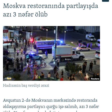
Moskva restoranında partlayışda
azı 3 nəfər ölüb
Hadisənin baş verdiyi ərazi
Avqustun 2-də Moskvanın mərkəzində restoranda
əldəqayırma partlayıcı qurğu işə salınıb, azı 3 nəfər