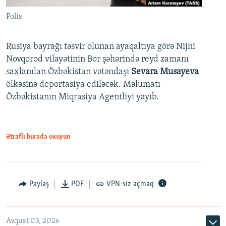
Polis
Rusiya bayrağı təsvir olunan ayaqaltıya görə Nijni
Novqorod vilayətinin Bor şəhərində reyd zamanı
saxlanılan Özbəkistan vətəndaşı
Sevara Musayeva
ölkəsinə deportasiya ediləcək. Məlumatı
Özbəkistanın Miqrasiya Agentliyi yayıb.
Ətraflı burada oxuyun
Paylaş
PDF
VPN-siz açmaq
Avqust 03, 2026