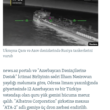
Ukrayna Qara və Azov dənizlərində Rusiya tankerlərini
vurub
news.az portalı və "Azərbaycan Dənizçilərinə
Dəstək" İctimai Birliyinin sədri İlham Nəsirovun
yaydığı məlumata görə, Odessa limanı yaxınlığında
göyərtəsində 12 Azərbaycan və bir Türkiyə
vətəndaşı olan quru yük gəmisi hücuma məruz
qalıb. "Albatros Corporation" şirkətinə məxsus
"ATA-2" adlı gəmiyə üç dron zərbəsi endirilib.