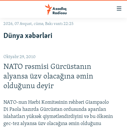
Keçid
linkləri
Əsas
2026, 07 Avqust, cümə, Bakı vaxtı 22:25
məzmuna
GÜNDƏM
Dünya xəbərləri
qayıt
#İZAHLA
Əsas
KORRUPSIOMETR
naviqasiyaya
Oktyabr 29, 2010
qayıt
#ƏSLINDƏ
Axtarışa
NATO rəsmisi Gürcüstanın
FƏRQƏ BAX
keç
alyansa üzv olacağına əmin
QANUNI DOĞRU
olduğunu deyir
ARAŞDIRMA
MULTIMEDIA
NATO-nun Hərbi Komitəsinin rəhbəri Giampaolo
Di Paola hazırda Gürcüstan ordusunda aparılan
RADIO ARXIV
VIDEO
islahatları yüksək qiymətləndirdiyini və bu ölkənin
HAQQIMIZDA
FOTOQALEREYA
OXU ZALI
gec-tez alyansa üzv olacağına əmin olduğunu