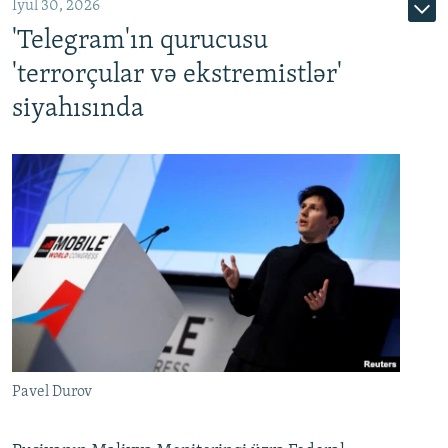
İyul 30, 2026
'Telegram'ın qurucusu
'terrorçular və ekstremistlər'
siyahısında
Pavel Durov