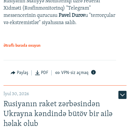
Rusiyanın Maliyyə Monitorinqi üzrə Federal
Xidməti (Rosfinmonitorinq) "Telegram"
messencerinin qurucusu
Pavel Durov
u "terrorçular
və ekstremistlər" siyahısına salıb.
Ətraflı burada oxuyun
Paylaş
PDF
VPN-siz açmaq
İyul 30, 2026
Rusiyanın raket zərbəsindən
Ukrayna kəndində bütöv bir ailə
həlak olub