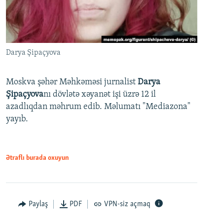
Darya Şipaçyova
Moskva şəhər Məhkəməsi jurnalist
Darya
Şipaçyova
nı dövlətə xəyanət işi üzrə 12 il
azadlıqdan məhrum edib. Məlumatı "Mediazona"
yayıb.
Ətraflı burada oxuyun
Paylaş
PDF
VPN-siz açmaq