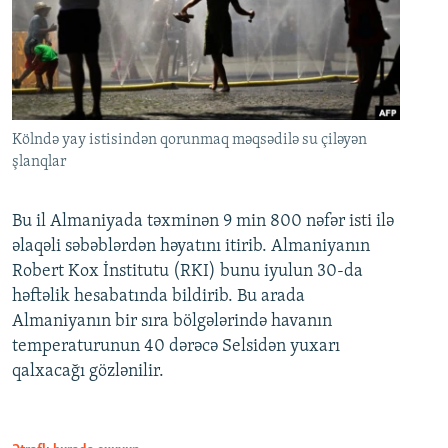
Kölndə yay istisindən qorunmaq məqsədilə su çiləyən
şlanqlar
Bu il Almaniyada təxminən 9 min 800 nəfər isti ilə
əlaqəli səbəblərdən həyatını itirib. Almaniyanın
Robert Kox İnstitutu (RKI) bunu iyulun 30-da
həftəlik hesabatında bildirib. Bu arada
Almaniyanın bir sıra bölgələrində havanın
temperaturunun 40 dərəcə Selsidən yuxarı
qalxacağı gözlənilir.