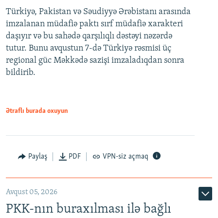
Türkiyə, Pakistan və Səudiyyə Ərəbistanı arasında
imzalanan müdafiə paktı sırf müdafiə xarakteri
daşıyır və bu sahədə qarşılıqlı dəstəyi nəzərdə
tutur. Bunu avqustun 7-də Türkiyə rəsmisi üç
regional güc Məkkədə sazişi imzaladıqdan sonra
bildirib.
Ətraflı burada oxuyun
Paylaş
PDF
VPN-siz açmaq
Avqust 05, 2026
PKK-nın buraxılması ilə bağlı