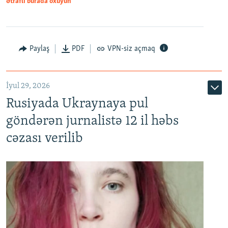
Ətraflı burada oxuyun
Paylaş
PDF
VPN-siz açmaq
İyul 29, 2026
Rusiyada Ukraynaya pul
göndərən jurnalistə 12 il həbs
cəzası verilib