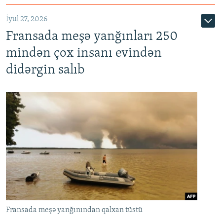
İyul 27, 2026
Fransada meşə yanğınları 250
mindən çox insanı evindən
didərgin salıb
Fransada meşə yanğınından qalxan tüstü