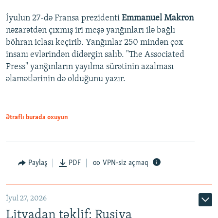
İyulun 27-də Fransa prezidenti
Emmanuel Makron
nəzarətdən çıxmış iri meşə yanğınları ilə bağlı
böhran iclası keçirib. Yanğınlar 250 mindən çox
insanı evlərindən didərgin salıb. "The Associated
Press" yanğınların yayılma sürətinin azalması
əlamətlərinin də olduğunu yazır.
Ətraflı burada oxuyun
Paylaş
PDF
VPN-siz açmaq
İyul 27, 2026
Litvadan təklif: Rusiya