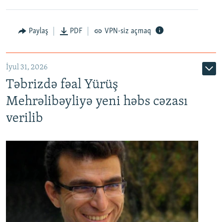
Paylaş
PDF
VPN-siz açmaq
İyul 31, 2026
Təbrizdə fəal Yürüş
Mehrəlibəyliyə yeni həbs cəzası
verilib