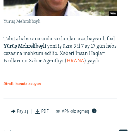
Yürüş Mehrəlibəyli
Təbriz həbsxanasında saxlanılan azərbaycanlı fəal
Yürüş Mehrəlibəyli
yeni iş üzrə 3 il 7 ay 17 gün həbs
cəzasına məhkum edilib. Xəbəri İnsan Haqları
Fəallarının Xəbər Agentliyi (
HRANA
) yayıb.
Ətraflı burada oxuyun
Paylaş
PDF
VPN-siz açmaq