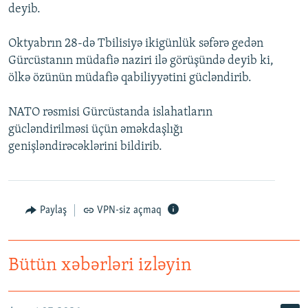
deyib.
İNFOQRAFIKA
AZƏRBAYCAN ƏDƏBIYYATI KITABXANASI
MISSIYAMIZ
BIZI IZLƏ
KARIKATURA
İSLAM VƏ DEMOKRATIYA
PEŞƏ ETIKASI VƏ JURNALISTIKA STANDARTLARIMIZ
Oktyabrın 28-də Tbilisiyə ikigünlük səfərə gedən
Gürcüstanın müdafiə naziri ilə görüşündə deyib ki,
İZ - MƏDƏNIYYƏT PROQRAMI
MATERIALLARIMIZDAN ISTIFADƏ
ölkə özünün müdafiə qabiliyyətini gücləndirib.
AZADLIQRADIOSU MOBIL TELEFONUNUZDA
RFE/RL-in bütün saytları
NATO rəsmisi Gürcüstanda islahatların
BIZIMLƏ ƏLAQƏ
gücləndirilməsi üçün əməkdaşlığı
XƏBƏR BÜLLETENLƏRIMIZ
genişləndirəcəklərini bildirib.
Paylaş
VPN-siz açmaq
Bütün xəbərləri izləyin