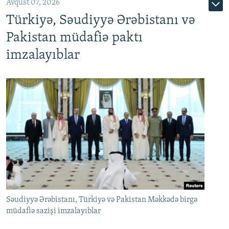
Avqust 07, 2026
Türkiyə, Səudiyyə Ərəbistanı və
Pakistan müdafiə paktı
imzalayıblar
Səudiyyə Ərəbistanı, Türkiyə və Pakistan Məkkədə birgə
müdafiə sazişi imzalayıblar