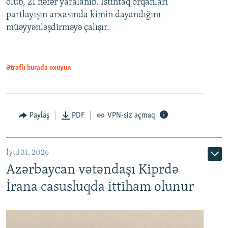
ölüb, 21 nəfər yaralanıb. İstintaq orqanları
partlayışın arxasında kimin dayandığını
müəyyənləşdirməyə çalışır.
Ətraflı burada oxuyun
Paylaş
PDF
VPN-siz açmaq
İyul 31, 2026
Azərbaycan vətəndaşı Kiprdə
İrana casusluqda ittiham olunur