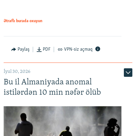
Ətraflı burada oxuyun
Paylaş
PDF
VPN-siz açmaq
İyul 30, 2026
Bu il Almaniyada anomal
istilərdən 10 min nəfər ölüb