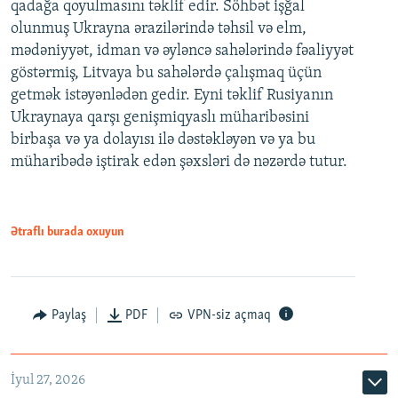
qadağa qoyulmasını təklif edir. Söhbət işğal
olunmuş Ukrayna ərazilərində təhsil və elm,
mədəniyyət, idman və əyləncə sahələrində fəaliyyət
göstərmiş, Litvaya bu sahələrdə çalışmaq üçün
getmək istəyənlədən gedir. Eyni təklif Rusiyanın
Ukraynaya qarşı genişmiqyaslı müharibəsini
birbaşa və ya dolayısı ilə dəstəkləyən və ya bu
müharibədə iştirak edən şəxsləri də nəzərdə tutur.
Ətraflı burada oxuyun
Paylaş
PDF
VPN-siz açmaq
İyul 27, 2026