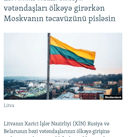
vətəndaşları ölkəyə girərkən
Moskvanın təcavüzünü pisləsin
Litva
Litvanın Xarici İşlər Nazirliyi (XİN) Rusiya və
Belarusun bəzi vətəndaşlarının ölkəyə girişinə