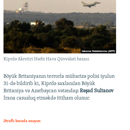
Kiprdə Akrotiri Hərbi Hava Qüvvələri bazası
Böyük Britaniyanın terrorla mübarizə polisi iyulun
31-də bildirib ki, Kiprdə saxlanılan Böyük
Britaniya və Azərbaycan vətəndaşı
Rəşad Sultanov
İrana casusluq etməkdə ittiham olunur.
Ətraflı burada oxuyun