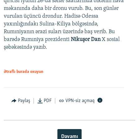
qırıcısı iyulun 26-da səhər saatlarında ölkənin hava
məkanında daha bir dronu vurub. Bu, son günlər
vurulan üçüncü drondur. Hadisə Odessa
yaxınlığındakı Sulina-Kiliya bölgəsində,
Rumıniyanın ərazi suları üzərində baş verib. Bu
barədə Rumıniya prezidenti
Nikuşor Dan
X sosial
şəbəkəsində yazıb.
Ətraflı burada oxuyun
Paylaş
PDF
VPN-siz açmaq
Davamı