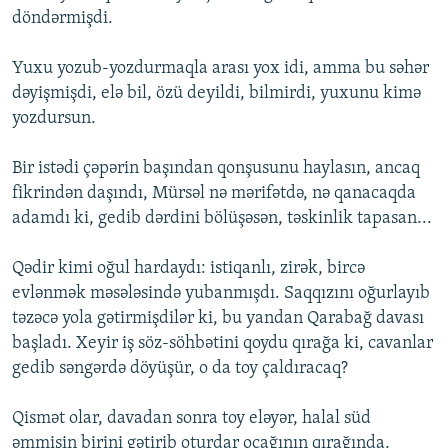
döndərmişdi.
Yuxu yozub-yozdurmaqla arası yox idi, amma bu səhər
dəyişmişdi, elə bil, özü deyildi, bilmirdi, yuxunu kimə
yozdursun.
Bir istədi çəpərin başından qonşusunu haylasın, ancaq
fikrindən daşındı, Mürsəl nə mərifətdə, nə qanacaqda
adamdı ki, gedib dərdini bölüşəsən, təskinlik tapasan...
Qədir kimi oğul hardaydı: istiqanlı, zirək, bircə
evlənmək məsələsində yubanmışdı. Saqqızını oğurlayıb
təzəcə yola gətirmişdilər ki, bu yandan Qarabağ davası
başladı. Xeyir iş söz-söhbətini qoydu qırağa ki, cavanlar
gedib səngərdə döyüşür, o da toy çaldıracaq?
Qismət olar, davadan sonra toy eləyər, halal süd
əmmişin birini gətirib oturdar ocağının qırağında.