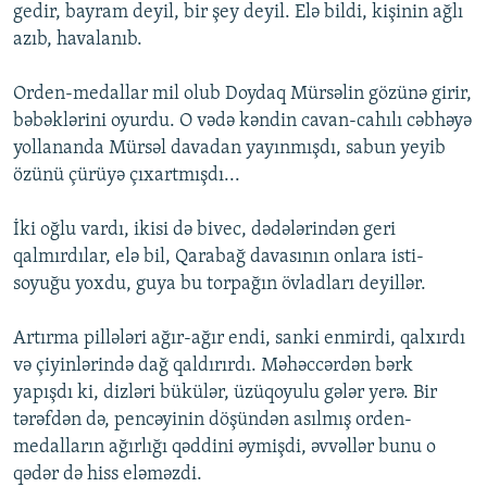
gedir, bayram deyil, bir şey deyil. Elə bildi, kişinin ağlı
azıb, havalanıb.
Orden-medallar mil olub Doydaq Mürsəlin gözünə girir,
bəbəklərini oyurdu. O vədə kəndin cavan-cahılı cəbhəyə
yollananda Mürsəl davadan yayınmışdı, sabun yeyib
özünü çürüyə çıxartmışdı...
İki oğlu vardı, ikisi də bivec, dədələrindən geri
qalmırdılar, elə bil, Qarabağ davasının onlara isti-
soyuğu yoxdu, guya bu torpağın övladları deyillər.
Artırma pillələri ağır-ağır endi, sanki enmirdi, qalxırdı
və çiyinlərində dağ qaldırırdı. Məhəccərdən bərk
yapışdı ki, dizləri bükülər, üzüqoyulu gələr yerə. Bir
tərəfdən də, pencəyinin döşündən asılmış orden-
medalların ağırlığı qəddini əymişdi, əvvəllər bunu o
qədər də hiss eləməzdi.