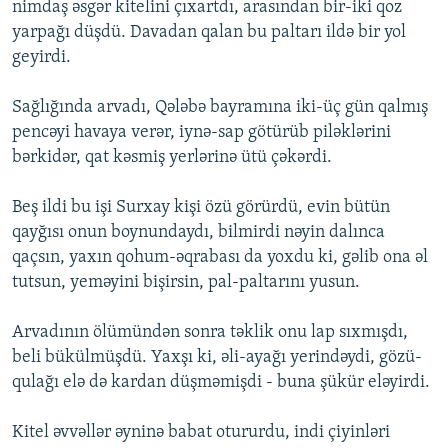
nimdaş əsgər kitelini çıxartdı, arasından bir-iki qoz
yarpağı düşdü. Davadan qalan bu paltarı ildə bir yol
geyirdi.
Sağlığında arvadı, Qələbə bayramına iki-üç gün qalmış
pencəyi havaya verər, iynə-sap götürüb piləklərini
bərkidər, qat kəsmiş yerlərinə ütü çəkərdi.
Beş ildi bu işi Surxay kişi özü görürdü, evin bütün
qayğısı onun boynundaydı, bilmirdi nəyin dalınca
qaçsın, yaxın qohum-əqrabası da yoxdu ki, gəlib ona əl
tutsun, yeməyini bişirsin, pal-paltarını yusun.
Arvadının ölümündən sonra təklik onu lap sıxmışdı,
beli bükülmüşdü. Yaxşı ki, əli-ayağı yerindəydi, gözü-
qulağı elə də kardan düşmə­mişdi - buna şükür eləyirdi.
Kitel əvvəllər əyninə babat otururdu, indi çiyinləri