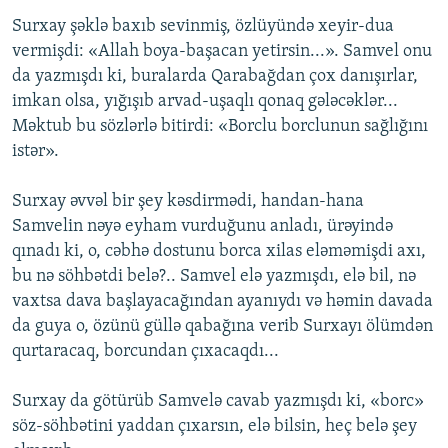
Surxay şəklə baxıb sevinmiş, özlüyündə xeyir-dua
vermişdi: «Allah boya-başacan yetirsin...». Samvel onu
da yazmışdı ki, buralarda Qarabağdan çox danışırlar,
imkan olsa, yığışıb arvad-uşaqlı qonaq gələcəklər...
Məktub bu sözlərlə bitirdi: «Borclu borclunun sağlığını
istər».
Surxay əvvəl bir şey kəsdirmədi, handan-hana
Samvelin nəyə eyham vurduğunu anladı, ürəyində
qınadı ki, o, cəbhə dostunu borca xilas eləməmişdi axı,
bu nə söhbətdi belə?.. Samvel elə yazmışdı, elə bil, nə
vaxtsa dava başlayacağından ayanıydı və həmin davada
da guya o, özünü güllə qabağına verib Surxayı ölümdən
qurtaracaq, borcundan çıxacaqdı...
Surxay da götürüb Samvelə cavab yazmışdı ki, «borc»
söz-söhbətini yaddan çıxarsın, elə bilsin, heç belə şey