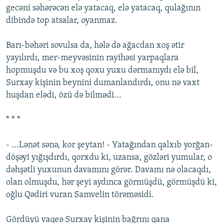
gecəni səhərəcən elə yatacaq, elə yatacaq, qulağının
dibində top atsalar, oyanmaz.
Barı-bəhəri sovulsa da, hələ də ağacdan xoş ətir
yayılırdı, mer-meyvəsinin rayihəsi yarpaqlara
hopmuşdu və bu xoş qoxu yuxu dərmanıydı elə bil,
Surxay kişinin beynini dumanlandırdı, onu nə vaxt
huşdan elədi, özü də bilmədi...
* * *
- ...Lənət sənə, kor şeytan! - Yatağından qalxıb yorğan-
döşəyi yığışdırdı, qorxdu ki, uzansa, gözləri yumular, o
dəhşətli yuxunun davamını görər. Davamı nə olacaqdı,
olan olmuşdu, hər şeyi aydınca görmüşdü, görmüşdü ki,
oğlu Qədiri vuran Samvelin törəməsidi.
Gördüyü vaqeə Surxay kişinin bağrını qana