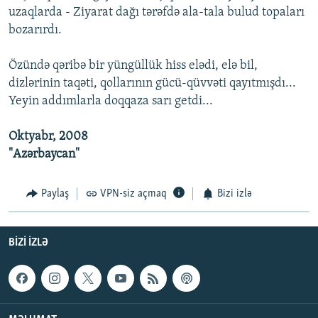
uzaqlarda - Ziyarat dağı tərəfdə ala-tala bulud topaları
bozarırdı.
Özündə qəribə bir yüngüllük hiss elədi, elə bil,
dizlərinin taqəti, qollarının gücü-qüvvəti qayıtmışdı...
Yeyin addımlarla doqqaza sarı getdi...
Oktyabr, 2008
"Azərbaycan"
Paylaş
VPN-siz açmaq
Bizi izlə
BIZI IZLƏ