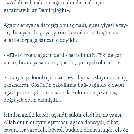
- «Allah öz bəndəsini ağaca döndərmək üçün
yaratmayıb, ay Dəmirçioğlu».
Ağacın ərkyana danışığı onu açmadı, guya yiyəsilə tay-
tuş, həmyaş idi, guya iyirmi il əvvəl onun tingini öz
əllərilə torpağa sancan o deyildi.
- «Elə bilirsən, ağacın dərd - səri olmur?.. Bizi də çor
vurur, biz də yaşa dolur, qocalır, quruyub ölürük...»
Surxay kişi donub qalmışdı, eşitdiyinə özlüyündə haqq
qazan­dırdı. Gözünün qabağında bağ-bağatda o qədər
ağac qurumuşdu, hamısını da kökündən çıxarmış,
doğrayıb odun eləmişdi...
İçindən gizilti keçdi, üşəndi, şükür elədi ki, nə yaxşı,
Allah onun diləyini eşitmədi, ağaca dönsəydi, əlbət,
cavan, tər yarpaqlı, kövrək budaqlı olmaya­caqdı, elə öz