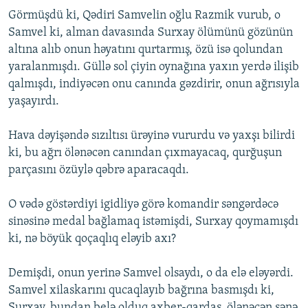
Görmüşdü ki, Qədiri Samvelin oğlu Razmik vurub, o
Samvel ki, alman davasında Surxay ölümünü gözünün
altına alıb onun həyatını qurtarmış, özü isə qolundan
yaralanmışdı. Güllə sol çiyin oynağına yaxın yerdə ilişib
qalmışdı, indiyəcən onu canında gəzdirir, onun ağrısıyla
yaşayırdı.
Hava dəyişəndə sızıltısı ürəyinə vururdu və yaxşı bilirdi
ki, bu ağrı ölənəcən canından çıxmayacaq, qurğuşun
parçasını özüylə qəbrə aparacaqdı.
O vədə göstərdiyi igidliyə görə komandir səngərdəcə
sinəsinə medal bağlamaq istəmişdi, Surxay qoymamışdı
ki, nə böyük qoçaqlıq eləyib axı?
Demişdi, onun yerinə Samvel olsaydı, o da elə eləyərdi.
Samvel xilaskarını qucaqlayıb bağrına basmışdı ki,
Surxay, bundan belə olduq axber-qardaş, ölənəcən sənə