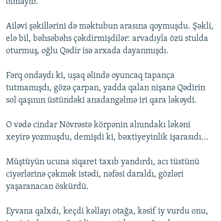
olmayıb.
Ailəvi şəkillərini də məktubun arasına qoymuşdu. Şəkli,
elə bil, bəhsəbəhs çəkdirmişdilər: arvadıyla özü stulda
oturmuş, oğlu Qədir isə arxada dayanmışdı.
Fərq ondaydı ki, uşaq əlində oyuncaq tapança
tutmamışdı, gözə çarpan, yadda qalan nişanə Qədirin
sol qaşının üstündəki anadangəlmə iri qara ləkəydi.
O vədə cindar Növrəstə körpənin alnındakı ləkəni
xeyirə yozmuşdu, demişdi ki, bəxtiyeyinlik işarasıdı...
Müştüyün ucuna siqaret taxıb yandırdı, acı tüstünü
ciyərlərinə çəkmək istədi, nəfəsi daraldı, gözləri
yaşaranacan öskürdü.
Eyvana qalxdı, keçdi kəllayı otağa, kəsif iy vurdu onu,