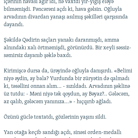
içərinin havası ağır idi, nə vaxtdı yır-yığış eləyə
bilməmişdi. Pəncərəni açdı ki, hava gəlsin. Oğluyla
arvadının divardan yanaşı asılmış şəkilləri qarşısında
dayandı.
Şəkildə Qədirin saçları yanakı daranmışdı, amma
alnındakı xalı örtməmişdi, görünürdü. Bir xeyli səssiz-
səmirsiz dayanıb şəklə baxdı.
Kirimişcə dursa da, ürəyində oğluyla danışırdı. «Belimi
niyə əydin, ay bala? Yurdunda bir züryətin də qalmadı
ki, təsəllini onnan alım... - sızıldadı. Arvadının şəklinə
üz tutdu: - Məni niyə tək qoydun, ay Bəyaz?.. Gələcəm,
az qalıb, gələcəm yanınıza...» - hıçqırıb ağladı.
Özünü güclə toxtatdı, gözlərinin yaşını sildi.
Yan otağa keçib sandığı açdı, sinəsi orden-medallı