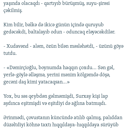
yaşında olacaqdı - qartıyıb bürüşmüş, suyu-şirəsi
çəkilmiş.
Kim bilir, bəlkə də ikicə günün içində quruyub
gedəcəkdi, baltalayıb odun - oduncaq eləyəcəkdilər.
- Xudavənd - aləm, özün bilən məsləhətdi, - üzünü göyə
tutdu.
- «Dəmirçioğlu, boynumda haqqın çoxdu... Sən gəl,
yerlə-göylə əlləşmə, yerini mənim kölgəmdə döşə,
gecəni daş kimi yatacaqsan...»
Yox, bu səs qeybdən gəlməmişdi, Surxay kişi lap
aydınca eşitmişdi və eşitdiyi də ağlına batmışdı.
Ərinmədi, çovustanın küncündə atılıb qalmış, palıddan
düzəltdiyi köhnə taxtı hıqqıldaya-hıqqıldaya sürüyüb