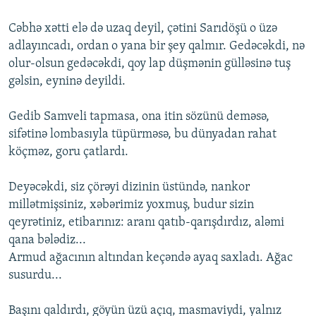
Cəbhə xətti elə də uzaq deyil, çətini Sarıdöşü o üzə
adlayıncadı, ordan o yana bir şey qalmır. Gedəcəkdi, nə
olur-olsun gedəcəkdi, qoy lap düşmənin gülləsinə tuş
gəlsin, eyninə deyildi.
Gedib Samveli tapmasa, ona itin sözünü deməsə,
sifətinə lombasıyla tüpürməsə, bu dünyadan rahat
köçməz, goru çatlardı.
Deyəcəkdi, siz çörəyi dizinin üstündə, nankor
millətmişsiniz, xəbərimiz yoxmuş, budur sizin
qeyrətiniz, etibarınız: aranı qatıb-qarışdırdız, aləmi
qana bələdiz...
Armud ağacının altından keçəndə ayaq saxladı. Ağac
susurdu...
Başını qaldırdı, göyün üzü açıq, masmaviydi, yalnız