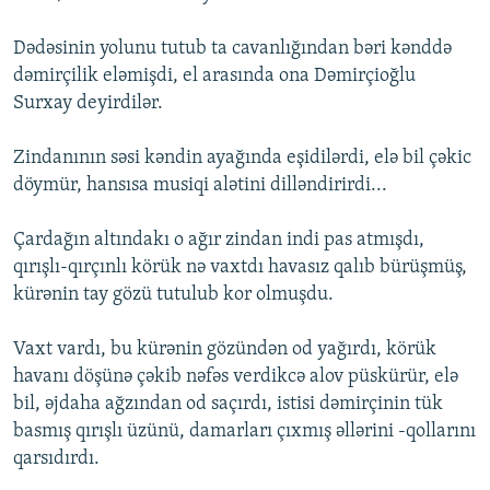
Dədəsinin yolunu tutub ta cavanlığından bəri kənddə
dəmirçilik eləmişdi, el arasında ona Dəmirçioğlu
Surxay deyirdilər.
Zindanının səsi kəndin ayağında eşidilərdi, elə bil çəkic
döymür, hansısa musiqi alətini dilləndirirdi...
Çardağın altındakı o ağır zindan indi pas atmışdı,
qırışlı-qırçınlı körük nə vaxtdı havasız qalıb bürüşmüş,
kürənin tay gözü tutulub kor olmuşdu.
Vaxt vardı, bu kürənin gözündən od yağırdı, körük
havanı döşünə çəkib nəfəs verdikcə alov püskürür, elə
bil, əjdaha ağzından od saçırdı, istisi dəmirçinin tük
basmış qırışlı üzünü, damarları çıxmış əllərini -qollarını
qarsıdırdı.