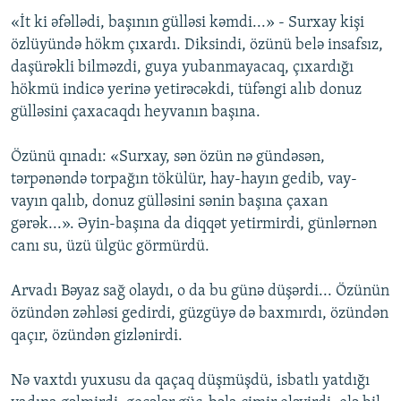
«İt ki əfəllədi, başının gülləsi kəmdi...» - Surxay kişi
özlüyündə hökm çıxardı. Diksindi, özünü belə insafsız,
daşürəkli bilməzdi, guya yubanmayacaq, çıxardığı
hökmü indicə yerinə yetirəcəkdi, tüfəngi alıb donuz
gülləsini çaxacaqdı heyvanın başına.
Özünü qınadı: «Surxay, sən özün nə gündəsən,
tərpənəndə torpağın tökülür, hay-hayın gedib, vay-
vayın qalıb, donuz gülləsini sənin başına çaxan
gərək...». Əyin-başına da diqqət yetirmirdi, günlərnən
canı su, üzü ülgüc görmürdü.
Arvadı Bəyaz sağ olaydı, o da bu günə düşərdi... Özünün
özündən zəhləsi gedirdi, güzgüyə də baxmırdı, özündən
qaçır, özündən gizlənirdi.
Nə vaxtdı yuxusu da qaçaq düşmüşdü, isbatlı yatdığı