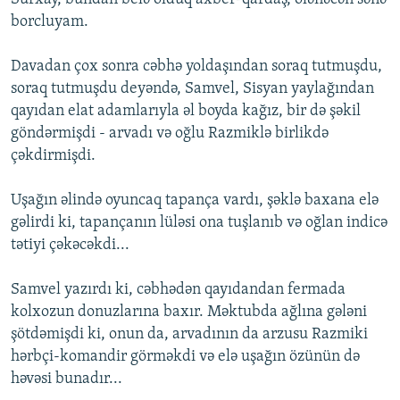
borcluyam.
Davadan çox sonra cəbhə yoldaşından soraq tutmuşdu,
soraq tutmuşdu deyəndə, Samvel, Sisyan yaylağından
qayıdan elat adamlarıyla əl boyda kağız, bir də şəkil
göndərmişdi - arvadı və oğlu Razmiklə birlikdə
çəkdirmişdi.
Uşağın əlində oyuncaq tapança vardı, şəklə baxana elə
gəlirdi ki, tapançanın lüləsi ona tuşlanıb və oğlan indicə
tətiyi çəkəcəkdi...
Samvel yazırdı ki, cəbhədən qayıdandan fermada
kolxozun donuzlarına baxır. Məktubda ağlına gələni
şötdəmişdi ki, onun da, arvadının da arzusu Razmiki
hərbçi-komandir görməkdi və elə uşağın özünün də
həvəsi bunadır...