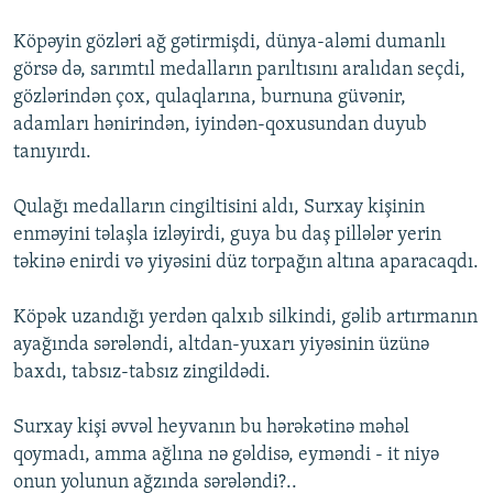
Köpəyin gözləri ağ gətirmişdi, dünya-aləmi dumanlı
görsə də, sarımtıl medalların parıltısını aralıdan seçdi,
gözlərindən çox, qulaqlarına, burnuna güvənir,
adamları hənirindən, iyindən-qoxusundan duyub
tanıyırdı.
Qulağı medalların cingiltisini aldı, Surxay kişinin
enməyini təlaşla izləyirdi, guya bu daş pillələr yerin
təkinə enirdi və yiyəsini düz torpağın altına aparacaqdı.
Köpək uzandığı yerdən qalxıb silkindi, gəlib artırmanın
ayağında sərələndi, altdan-yuxarı yiyəsinin üzünə
baxdı, tabsız-tabsız zingildədi.
Surxay kişi əvvəl heyvanın bu hərəkətinə məhəl
qoymadı, amma ağlına nə gəldisə, eyməndi - it niyə
onun yolunun ağzında sərələndi?..