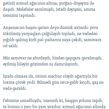
gətirdi armud ağacının altına, yorğan-döşəyini də
daşıdı. Mələfələr saralmışdı, istədi dəyişsin, amma
təmizini tapmadı.
Axşamacan başını qatsın deyə dümük axtardı: yerə
tökülmüş yarpaqları çalğulayıb topladı, nə vədədən
yığılıb qalmış kirli pal-paltarını suya çəkdi, samovara
od saldı.
Mis samovar nə abırdaydı, hisdən qapqara qaralmışdı,
əyilmiş lüləyin gözündən su damcılayırdı.
İştahı olmasa da, özünü məcbur eləyib ağartıyla bir
loxma çörək yedi. Bilmədi gün necə gəlib keçdi, qaş nə
vədə qaraldı.
Fəhminə umudluydu, inanırdı ki, haqqın yolunu tapıb,
ta bunun o yan-bu yanı yoxdur, armud ağacının altında