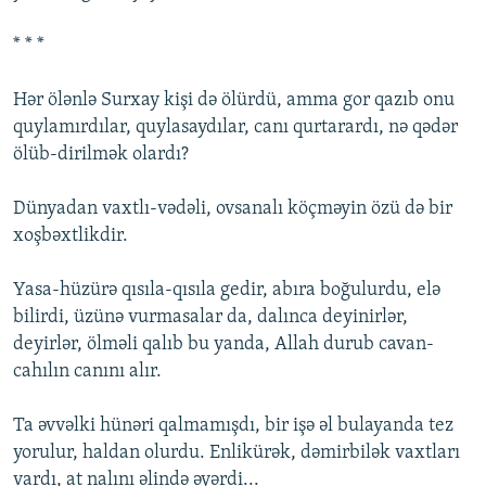
* * *
Hər ölənlə Surxay kişi də ölürdü, amma gor qazıb onu
quylamırdılar, quylasaydılar, canı qurtarardı, nə qədər
ölüb-dirilmək olardı?
Dünyadan vaxtlı-vədəli, ovsanalı köçməyin özü də bir
xoşbəxtlikdir.
Yasa-hüzürə qısıla-qısıla gedir, abıra boğulurdu, elə
bilirdi, üzünə vurmasalar da, dalınca deyinirlər,
deyirlər, ölməli qalıb bu yanda, Allah durub cavan-
cahılın canını alır.
Ta əvvəlki hünəri qalmamışdı, bir işə əl bulayanda tez
yorulur, haldan olurdu. Enlikürək, dəmirbilək vaxtları
vardı, at nalını əlində əyərdi...