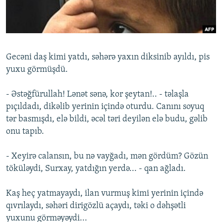
İNFOQRAFIKA
AZƏRBAYCAN ƏDƏBIYYATI KITABXANASI
MISSIYAMIZ
BIZI IZLƏ
KARIKATURA
İSLAM VƏ DEMOKRATIYA
PEŞƏ ETIKASI VƏ JURNALISTIKA STANDARTLARIMIZ
İZ - MƏDƏNIYYƏT PROQRAMI
MATERIALLARIMIZDAN ISTIFADƏ
Gecəni daş kimi yatdı, səhərə yaxın diksinib ayıldı, pis
AZADLIQRADIOSU MOBIL TELEFONUNUZDA
RFE/RL-in bütün saytları
yuxu görmüşdü.
BIZIMLƏ ƏLAQƏ
- Əstəğfürullah! Lənət sənə, kor şeytan!.. - təlaşla
XƏBƏR BÜLLETENLƏRIMIZ
pıçıldadı, dikəlib yerinin içində oturdu. Canını soyuq
tər basmışdı, elə bildi, əcəl təri deyilən elə budu, gəlib
onu tapıb.
- Xeyirə calansın, bu nə vayğadı, mən gördüm? Gözün
töküləydi, Surxay, yatdığın yerdə... - qan ağladı.
Kaş heç yatmayaydı, ilan vurmuş kimi yerinin içində
qıvrılaydı, səhəri dirigözlü açaydı, təki o dəhşətli
yuxunu görməyəydi...