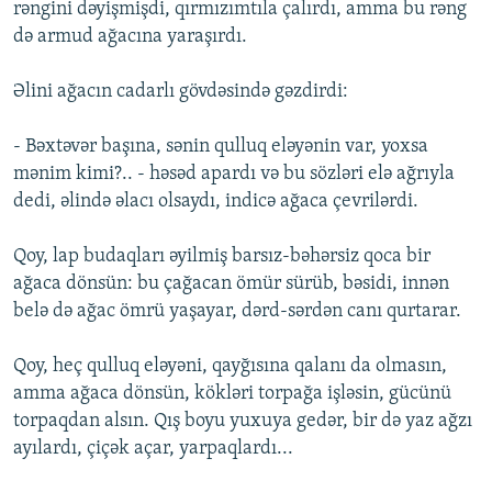
rəngini dəyişmişdi, qırmızımtıla çalırdı, amma bu rəng
də armud ağacına yaraşırdı.
Əlini ağacın cadarlı gövdəsində gəzdirdi:
- Bəxtəvər başına, sənin qulluq eləyənin var, yoxsa
mənim kimi?.. - həsəd apardı və bu sözləri elə ağrıyla
dedi, əlində əlacı olsaydı, indicə ağaca çevrilərdi.
Qoy, lap budaqları əyilmiş barsız-bəhərsiz qoca bir
ağaca dönsün: bu çağacan ömür sürüb, bəsidi, innən
belə də ağac ömrü yaşayar, dərd-sərdən canı qurtarar.
Qoy, heç qulluq eləyəni, qayğısına qalanı da olmasın,
amma ağaca dönsün, kökləri torpağa işləsin, gücünü
torpaqdan alsın. Qış boyu yuxuya gedər, bir də yaz ağzı
ayılardı, çiçək açar, yarpaqlardı...