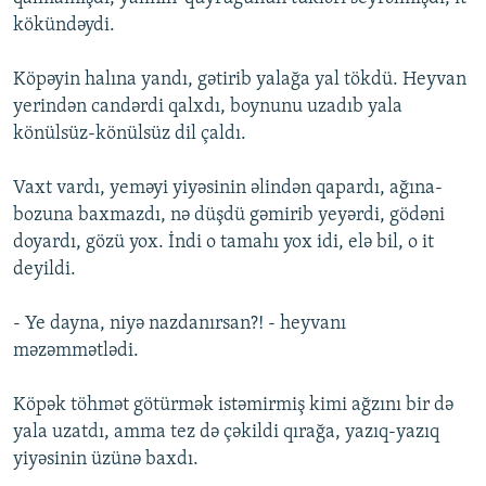
kökündəydi.
Köpəyin halına yandı, gətirib yalağa yal tökdü. Heyvan
yerindən candərdi qalxdı, boynunu uzadıb yala
könülsüz-könülsüz dil çaldı.
Vaxt vardı, yeməyi yiyəsinin əlindən qapardı, ağına-
bozuna baxmazdı, nə düşdü gəmirib yeyərdi, gödəni
doyardı, gözü yox. İndi o tamahı yox idi, elə bil, o it
deyildi.
- Ye dayna, niyə nazdanırsan?! - heyvanı
məzəmmətlədi.
Köpək töhmət götürmək istəmirmiş kimi ağzını bir də
yala uzatdı, amma tez də çəkildi qırağa, yazıq-yazıq
yiyəsinin üzünə baxdı.