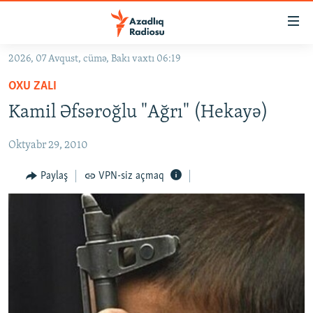
Keçid
linkləri
Əsas
2026, 07 Avqust, cümə, Bakı vaxtı 06:19
məzmuna
GÜNDƏM
OXU ZALI
qayıt
#İZAHLA
Əsas
Kamil Əfsəroğlu "Ağrı" (Hekayə)
KORRUPSIOMETR
naviqasiyaya
qayıt
Oktyabr 29, 2010
#ƏSLINDƏ
Axtarışa
FƏRQƏ BAX
Paylaş
VPN-siz açmaq
keç
QANUNI DOĞRU
ARAŞDIRMA
MULTIMEDIA
RADIO ARXIV
VIDEO
HAQQIMIZDA
FOTOQALEREYA
OXU ZALI