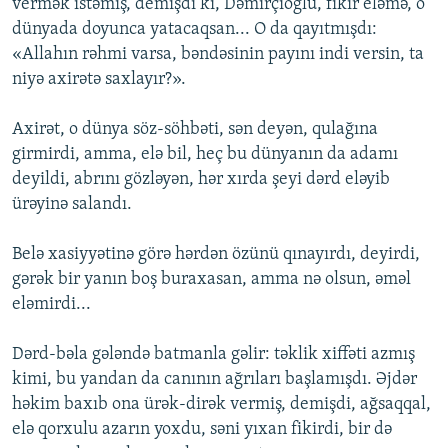
vermək istəmiş, demişdi ki, Dəmirçioğlu, fikir eləmə, o
dünyada doyunca yatacaqsan... O da qayıtmışdı:
«Allahın rəhmi varsa, bəndəsinin payını indi versin, ta
niyə axirətə saxlayır?».
Axirət, o dünya söz-söhbəti, sən deyən, qulağına
girmirdi, amma, elə bil, heç bu dünyanın da adamı
deyildi, abrını gözləyən, hər xırda şeyi dərd eləyib
ürəyinə salandı.
Belə xasiyyətinə görə hərdən özünü qınayırdı, deyirdi,
gərək bir yanın boş buraxasan, amma nə olsun, əməl
eləmirdi...
Dərd-bəla gələndə batmanla gəlir: təklik xiffəti azmış
kimi, bu yandan da canının ağrıları başlamışdı. Əjdər
həkim baxıb ona ürək-dirək vermiş, demişdi, ağsaqqal,
elə qorxulu azarın yoxdu, səni yıxan fikirdi, bir də