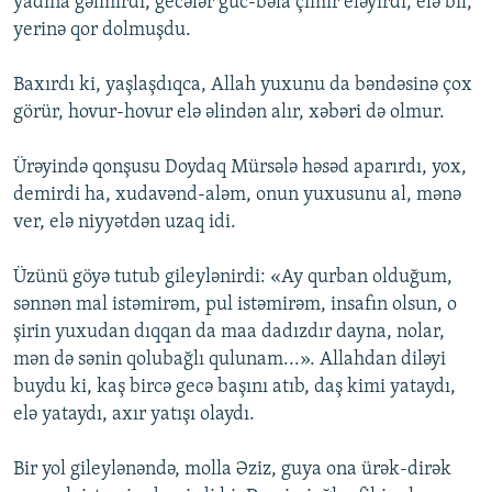
yadına gəlmirdi, gecələr güc-bəla çimir eləyirdi, elə bil,
yerinə qor dolmuşdu.
Baxırdı ki, yaşlaşdıqca, Allah yuxunu da bəndəsinə çox
görür, hovur-hovur elə əlindən alır, xəbəri də olmur.
Ürəyində qonşusu Doydaq Mürsələ həsəd aparırdı, yox,
demirdi ha, xu­davənd-aləm, onun yuxusunu al, mənə
ver, elə niyyətdən uzaq idi.
Üzünü göyə tutub gileylənirdi: «Ay qurban olduğum,
sənnən mal istə­mirəm, pul istəmirəm, insafın olsun, o
şirin yuxudan dıqqan da maa dadızdır dayna, nolar,
mən də sənin qolubağlı qulunam...». Allahdan diləyi
buydu ki, kaş bircə gecə başını atıb, daş kimi yataydı,
elə yataydı, axır yatışı olaydı.
Bir yol gileylənəndə, molla Əziz, guya ona ürək-dirək