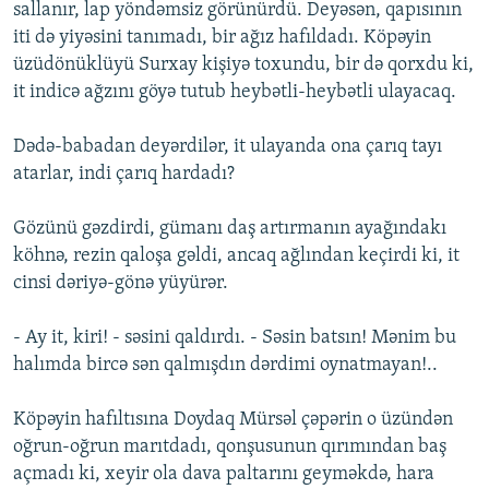
sallanır, lap yöndəmsiz görünürdü. Deyəsən, qapısının
iti də yiyəsini tanımadı, bir ağız hafıldadı. Köpəyin
üzüdönüklüyü Surxay kişiyə toxundu, bir də qorxdu ki,
it indicə ağzını göyə tutub heybətli-heybətli ulayacaq.
Dədə-babadan deyərdilər, it ulayanda ona çarıq tayı
atarlar, indi çarıq hardadı?
Gözünü gəzdirdi, gümanı daş artırmanın ayağındakı
köhnə, rezin qaloşa gəldi, ancaq ağlından keçirdi ki, it
cinsi dəriyə-gönə yüyürər.
- Ay it, kiri! - səsini qaldırdı. - Səsin batsın! Mənim bu
halımda bircə sən qalmışdın dərdimi oynatmayan!..
Köpəyin hafıltısına Doydaq Mürsəl çəpərin o üzündən
oğrun-oğrun marıtdadı, qonşusunun qırımından baş
açmadı ki, xeyir ola dava paltarını geyməkdə, hara