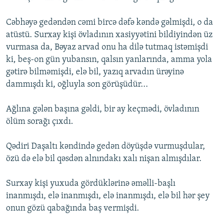
Cəbhəyə gedəndən cəmi bircə dəfə kəndə gəlmişdi, o da
atüstü. Surxay kişi övladının xasiyyətini bildiyindən üz
vurmasa da, Bəyaz arvad onu ha dilə tutmaq istəmişdi
ki, beş-on gün yubansın, qalsın yanlarında, amma yola
gətirə bilməmişdi, elə bil, yazıq arvadın ürəyinə
dammışdı ki, oğluyla son görüşüdür...
Ağlına gələn başına gəldi, bir ay keçmədi, övladının
ölüm sorağı çıxdı.
Qədiri Daşaltı kəndində gedən döyüşdə vurmuşdular,
özü də elə bil qəsdən alnındakı xalı nişan almışdılar.
Surxay kişi yuxuda gördüklərinə əməlli-başlı
inanmışdı, elə inanmışdı, elə inanmışdı, elə bil hər şey
onun gözü qabağında baş vermişdi.