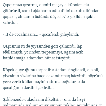
Qıpqırmızı qızarmış dəmiri maşayla kürədən elə
götürürdi, sanki əjdahanın odlu dilini dartıb dibindən
qoparır, zindanın üstündə döyəcləyib şəkildən-şəklə
salırdı...
- İt də qocalmasın... - qocafəndi gileyləndi.
Qapısının iti də yiyəsindən geri qalmırdı, lap
əfəlləmişdi, yerindən tərpənməyə, ağzını açıb
hafıldamağa adamdan hünər istəyirdi.
Köpək quyruğunu tərpədib astadan zingildədi, elə bil,
yiyəsinin sözlərinə haqq qazandırmaq istəyirdi, böyrünü
yerə verib küllənməyinin abrına boğulur, o da
qocalığının dərdini çəkirdi...
Şəklənəndə qulaqlarını dikəltsin - ona da heyi
qalmamışdı, yalının-quyruğunun tükləri seyrəlmişdi, it