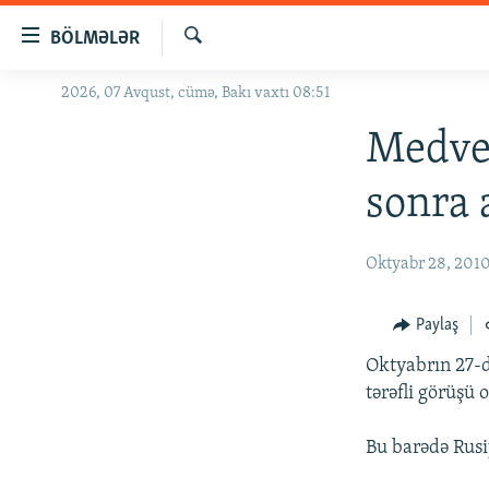
Keçid
BÖLMƏLƏR
linkləri
Axtar
Əsas
2026, 07 Avqust, cümə, Bakı vaxtı 08:51
GÜNDƏM
məzmuna
#İZAHLA
Medve
qayıt
Əsas
KORRUPSIOMETR
sonra 
naviqasiyaya
#ƏSLINDƏ
qayıt
Axtarışa
FƏRQƏ BAX
Oktyabr 28, 201
keç
QANUNI DOĞRU
Paylaş
ARAŞDIRMA
Oktyabrın 27-d
MULTIMEDIA
tərəfli görüşü 
RADIO ARXIV
VIDEO
Bu barədə Rusiy
HAQQIMIZDA
FOTOQALEREYA
OXU ZALI