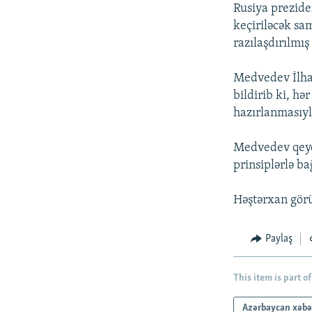
İNFOQRAFIKA
AZƏRBAYCAN ƏDƏBIYYATI KITABXANASI
MISSIYAMIZ
Rusiya prezide
keçiriləcək sa
KARIKATURA
İSLAM VƏ DEMOKRATIYA
PEŞƏ ETIKASI VƏ JURNALISTIKA
STANDARTLARIMIZ
razılaşdırılmış 
İZ - MƏDƏNIYYƏT PROQRAMI
MATERIALLARIMIZDAN ISTIFADƏ
Medvedev İlham
AZADLIQRADIOSU MOBIL TELEFONUNUZDA
bildirib ki, hə
hazırlanmasıyl
BIZIMLƏ ƏLAQƏ
XƏBƏR BÜLLETENLƏRIMIZ
Medvedev qeyd
prinsiplərlə b
Həştərxan görü
Paylaş
This item is part of
Azərbaycan xəbə