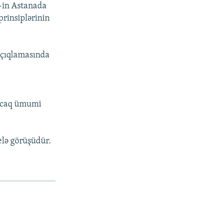
-in Astanada
prinsiplərinin
açıqlamasında
yacaq ümumi
elə görüşüdür.