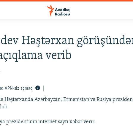
dev Həştərxan görüşündə
açıqlama verib
0
VPN-siz açmaq
ə Həştərxanda Azərbaycan, Ermənistan və Rusiya prezident
olub.
a prezidentinin internet saytı xəbər verir.