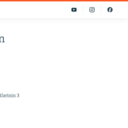
n
lərinin 3