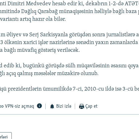
nti Dimitri Medvedev hesab edir ki, dekabrın 1-2-də ATƏT
mmitində Dağlıq Qarabağ münaqişəsinin həlliylə bağlı baza 
variantı artıq hazır ola bilər.
 Əliyev və Serj Sarkisyanla görüşdən sonra jurnalistlərə 
r 3 ölkənin xarici işlər nazirlərinə sənədin yaxın zamanlarda
a bağlı müvafiq göstəriş veriləcək.
 edib ki, bugünkü görüşdə sülh müqaviləsinin əsasını qo
ağlı açıq qalmış məsələlər müzakirə olunub.
şü prezidentlərin ümumilikdə 7-ci, 2010-cu ildə isə 3-cü b
VPN-siz açmaq
Bizi izlə
Çap et
rləri