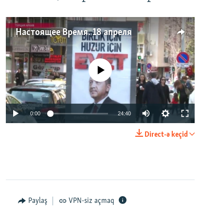
Настоящее Время. 18 апреля
No media source currently available
0:00
24:40
Direct-ə keçid
Paylaş
VPN-siz açmaq