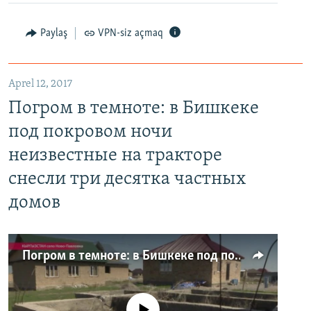
Paylaş
VPN-siz açmaq
Aprel 12, 2017
Погром в темноте: в Бишкеке
под покровом ночи
неизвестные на тракторе
снесли три десятка частных
домов
Погром в темноте: в Бишкеке под покровом ночи неизвестные на тракторе снесли три десятка частных домов
No media source currently available