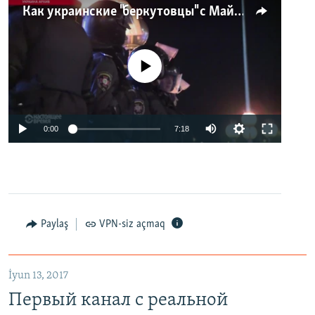
Как украинские "беркутовцы" с Майдана стали ОМОНом с Тверской
No media source currently available
0:00
7:18
Paylaş
VPN-siz açmaq
İyun 13, 2017
Первый канал с реальной