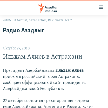
Keçid
linkləri
Əsas
2026, 10 Avqust, bazar ertəsi, Bakı vaxtı 07:07
məzmuna
GÜNDƏM
Радио Азадлыг
qayıt
#İZAHLA
Əsas
KORRUPSIOMETR
naviqasiyaya
Oktyabr 27, 2010
qayıt
#ƏSLINDƏ
Axtarışa
Ильхам Алиев в Астрахани
FƏRQƏ BAX
keç
QANUNI DOĞRU
Президент Азербайджана
Ильхам Алиев
прибыл в российский город Астрахань,
ARAŞDIRMA
сообщает оффициальный сайт президента
MULTIMEDIA
Азербайджанской Республики.
RADIO ARXIV
VIDEO
27 октября состоится трехсторонняя встреча
HAQQIMIZDA
FOTOQALEREYA
OXU ZALI
глав Азербайджана, Армении и России. Будут