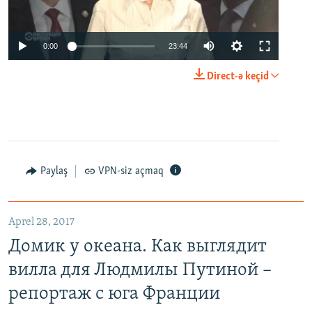
0:00
23:44
Direct-ə keçid
Paylaş
VPN-siz açmaq
Aprel 28, 2017
Домик у океана. Как выглядит
вилла для Людмилы Путиной –
репортаж с юга Франции