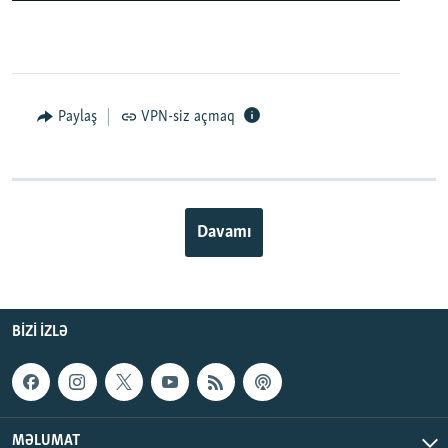
Paylaş
VPN-siz açmaq
Davamı
BIZI IZLƏ
MƏLUMAT