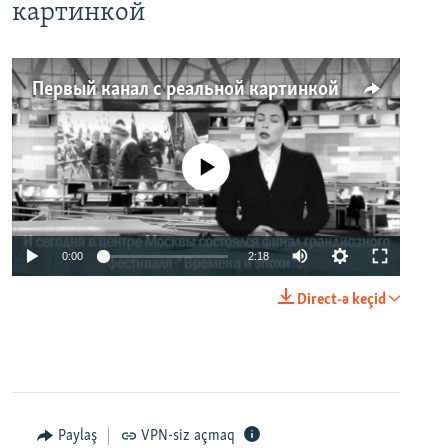
картинкой
Первый канал с реальной картинкой
No media source currently available
0:00
2:18
Direct-ə keçid
Paylaş
VPN-siz açmaq