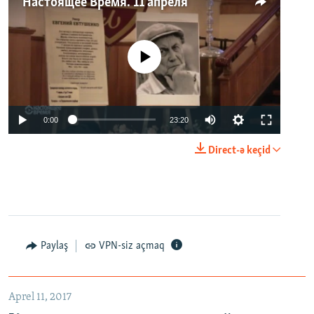
Настоящее Время. 11 апреля
No media source currently available
0:00
23:20
Direct-ə keçid
Paylaş
VPN-siz açmaq
Aprel 11, 2017