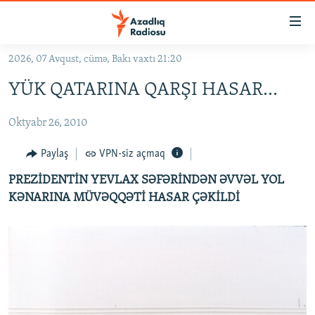
Keçid
linkləri
Əsas
2026, 07 Avqust, cümə, Bakı vaxtı 21:20
məzmuna
GÜNDƏM
YÜK QATARINA QARŞI HASAR...
qayıt
#İZAHLA
Əsas
Oktyabr 26, 2010
KORRUPSIOMETR
naviqasiyaya
qayıt
#ƏSLINDƏ
Paylaş
VPN-siz açmaq
Axtarışa
FƏRQƏ BAX
keç
PREZİDENTİN YEVLAX SƏFƏRİNDƏN ƏVVƏL YOL
KƏNARINA MÜVƏQQƏTİ HASAR ÇƏKİLDİ
QANUNI DOĞRU
ARAŞDIRMA
MULTIMEDIA
RADIO ARXIV
VIDEO
HAQQIMIZDA
FOTOQALEREYA
OXU ZALI