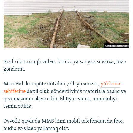
İNFOQRAFIKA
AZƏRBAYCAN ƏDƏBIYYATI KITABXANASI
MISSIYAMIZ
BIZI IZLƏ
KARIKATURA
İSLAM VƏ DEMOKRATIYA
PEŞƏ ETIKASI VƏ JURNALISTIKA STANDARTLARIMIZ
İZ - MƏDƏNIYYƏT PROQRAMI
MATERIALLARIMIZDAN ISTIFADƏ
AZADLIQRADIOSU MOBIL TELEFONUNUZDA
RFE/RL-in bütün saytları
BIZIMLƏ ƏLAQƏ
XƏBƏR BÜLLETENLƏRIMIZ
Sizdə də maraqlı video, foto və ya səs yazısı varsa, bizə
göndərin.
Materialı kompüterinizdən yollayırsınızsa,
yükləmə
səhifəsinə
daxil olub göndərdiyiniz materiala başlıq və
qısa məzmun əlavə edin. Ehtiyac varsa, anonimliyi
təmin edirik.
Əvvəlki qaydada MMS kimi mobil telefondan da foto,
audio və video yollamaq olar.