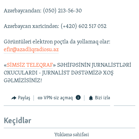
Azərbaycandan: (050) 213-56-30
Azərbaycan xaricindən: (+420) 602 517 052
Görüntüləri elektron poçtla da yollamaq olar:
efir@azadliqradiosu.az
«
SİMSİZ TELEQRAF
» SƏHİFƏSİNİN JURNALİSTLƏRİ
OXUCULARDI - JURNALİST DƏSTƏMİZƏ XOŞ
GƏLMİZİSİNİZ!
Paylaş
VPN-siz açmaq
Bizi izlə
Keçidlər
Yükləmə səhifəsi