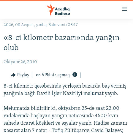
Keçid
linkləri
Əsas
2026, 08 Avqust, şənbə, Bakı vaxtı 08:17
məzmuna
GÜNDƏM
«8-ci kilometr bazarı»nda yanğın
qayıt
#İZAHLA
Əsas
olub
KORRUPSIOMETR
naviqasiyaya
qayıt
Oktyabr 26, 2010
#ƏSLINDƏ
Axtarışa
FƏRQƏ BAX
Paylaş
VPN-siz açmaq
keç
QANUNI DOĞRU
8-ci kilometr qəsəbəsində yerləşən bazarda baş vermiş
yanğınla bağlı Daxili İşlər Nazirliyi məlumat yayıb.
ARAŞDIRMA
MULTIMEDIA
Məlumatda bildirilir ki, oktyabrın 25-də saat 22.00
radələrində başlayan yanğın nəticəsində 4500 kvm
RADIO ARXIV
VIDEO
sahədə ticarət köşkləri və əşyalar yanıb. Hadisə zamanı
HAQQIMIZDA
FOTOQALEREYA
OXU ZALI
xəsarət alan 7 nəfər - Tofiq Zülfüqarov, Cavid Balayev,