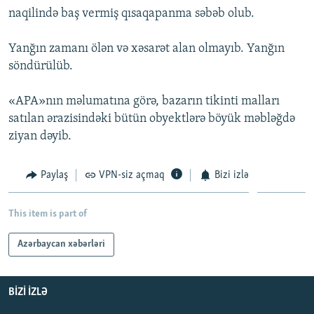
naqilində baş vermiş qısaqapanma səbəb olub.
Yanğın zamanı ölən və xəsarət alan olmayıb. Yanğın
söndürülüb.
«APA»nın məlumatına görə, bazarın tikinti malları
satılan ərazisindəki bütün obyektlərə böyük məbləğdə
ziyan dəyib.
Paylaş
VPN-siz açmaq
Bizi izlə
This item is part of
Azərbaycan xəbərləri
BIZI IZLƏ