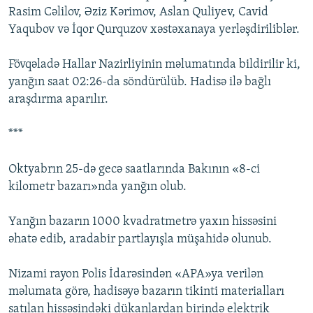
Rasim Cəlilov, Əziz Kərimov, Aslan Quliyev, Cavid
İNFOQRAFIKA
AZƏRBAYCAN ƏDƏBIYYATI KITABXANASI
MISSIYAMIZ
BIZI IZLƏ
Yaqubov və İqor Qurquzov xəstəxanaya yerləşdiriliblər.
KARIKATURA
İSLAM VƏ DEMOKRATIYA
PEŞƏ ETIKASI VƏ JURNALISTIKA STANDARTLARIMIZ
Fövqəladə Hallar Nazirliyinin məlumatında bildirilir ki,
İZ - MƏDƏNIYYƏT PROQRAMI
MATERIALLARIMIZDAN ISTIFADƏ
yanğın saat 02:26-da söndürülüb. Hadisə ilə bağlı
AZADLIQRADIOSU MOBIL TELEFONUNUZDA
RFE/RL-in bütün saytları
araşdırma aparılır.
BIZIMLƏ ƏLAQƏ
***
XƏBƏR BÜLLETENLƏRIMIZ
Oktyabrın 25-də gecə saatlarında Bakının «8-ci
kilometr bazarı»nda yanğın olub.
Yanğın bazarın 1000 kvadratmetrə yaxın hissəsini
əhatə edib, aradabir partlayışla müşahidə olunub.
Nizami rayon Polis İdarəsindən «APA»ya verilən
məlumata görə, hadisəyə bazarın tikinti materialları
satılan hissəsindəki dükanlardan birində elektrik