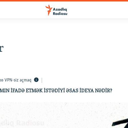
r
0
VPN-siz açmaq
MIN İFADƏ ETMƏK İSTƏDİYİ ƏSAS İDEYA NƏDİR?