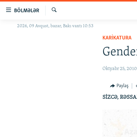
Keçid
BÖLMƏLƏR
linkləri
Axtar
Əsas
2026, 09 Avqust, bazar, Bakı vaxtı 10:53
GÜNDƏM
məzmuna
KARIKATURA
#İZAHLA
qayıt
Əsas
Gende
KORRUPSIOMETR
naviqasiyaya
#ƏSLINDƏ
qayıt
Oktyabr 25, 201
Axtarışa
FƏRQƏ BAX
keç
QANUNI DOĞRU
Paylaş
ARAŞDIRMA
SİZCƏ, RƏSSA
MULTIMEDIA
RADIO ARXIV
VIDEO
HAQQIMIZDA
FOTOQALEREYA
OXU ZALI