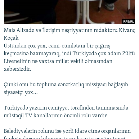
Mais Alizade və İletişim nəşriyyatının redaktoru Kivanç
Koçak
Üstündən çox yox, cəmi-cümlətanı bir çağırış
keçməsinə baxmayaraq, indi Türkiyədə çox adam Zülfü
Livenelinin nə vaxtsa millət vəkili olmasından
xəbərsizdir.
Çünki onu bu topluma sənətkarlıq missiyası bağlayıb-
siyasətçı yox...
Türkiyədə yazarın cəmiyyət tərəfindən tanınmasında
müstəqil TV kanallarının önəmli rolu vardır.
Bələdiyyələrin rolunu isə yerli idarə etmə orqanlarının