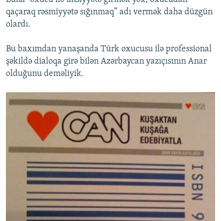
qaçaraq rəsmiyyətə sığınmaq” adı vermək daha düzgün
olardı.
Bu baxımdan yanaşanda Türk oxucusu ilə professional
şəkildə dialoqa girə bilən Azərbaycan yazıçısının Anar
olduğunu deməliyik.