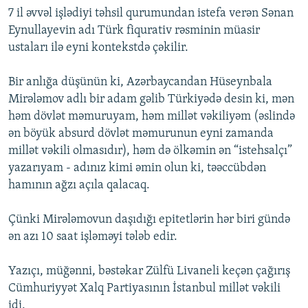
7 il əvvəl işlədiyi təhsil qurumundan istefa verən Sənan
Eynullayevin adı Türk fiqurativ rəsminin müasir
ustaları ilə eyni kontekstdə çəkilir.
Bir anlığa düşünün ki, Azərbaycandan Hüseynbala
Mirələmov adlı bir adam gəlib Türkiyədə desin ki, mən
həm dövlət məmuruyam, həm millət vəkiliyəm (əslində
ən böyük absurd dövlət məmurunun eyni zamanda
millət vəkili olmasıdır), həm də ölkəmin ən “istehsalçı”
yazarıyam - adınız kimi əmin olun ki, təəccübdən
hamının ağzı açıla qalacaq.
Çünki Mirələmovun daşıdığı epitetlərin hər biri gündə
ən azı 10 saat işləməyi tələb edir.
Yazıçı, müğənni, bəstəkar Zülfü Livaneli keçən çağırış
Cümhuriyyət Xalq Partiyasının İstanbul millət vəkili
idi.