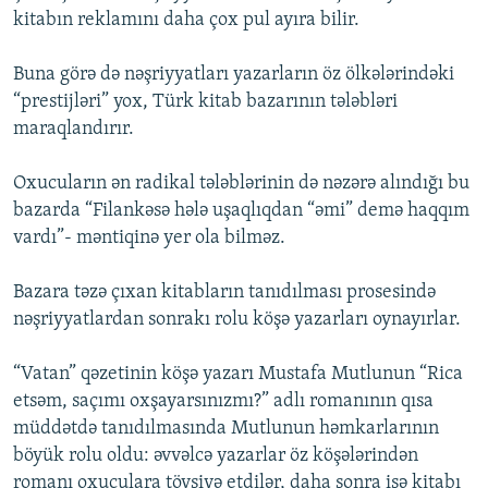
kitabın reklamını daha çox pul ayıra bilir.
Buna görə də nəşriyyatları yazarların öz ölkələrindəki
“prestijləri” yox, Türk kitab bazarının tələbləri
maraqlandırır.
Oxucuların ən radikal tələblərinin də nəzərə alındığı bu
bazarda “Filankəsə hələ uşaqlıqdan “əmi” demə haqqım
vardı”- məntiqinə yer ola bilməz.
Bazara təzə çıxan kitabların tanıdılması prosesində
nəşriyyatlardan sonrakı rolu köşə yazarları oynayırlar.
“Vatan” qəzetinin köşə yazarı Mustafa Mutlunun “Rica
etsəm, saçımı oxşayarsınızmı?” adlı romanının qısa
müddətdə tanıdılmasında Mutlunun həmkarlarının
böyük rolu oldu: əvvəlcə yazarlar öz köşələrindən
romanı oxuculara tövsiyə etdilər, daha sonra isə kitabı