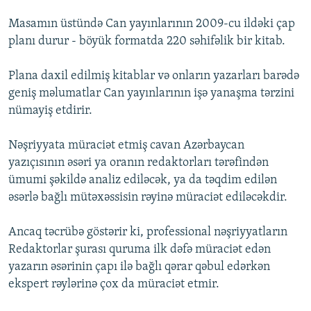
Masamın üstündə Can yayınlarının 2009-cu ildəki çap
planı durur - böyük formatda 220 səhifəlik bir kitab.
Plana daxil edilmiş kitablar və onların yazarları barədə
geniş məlumatlar Can yayınlarının işə yanaşma tərzini
nümayiş etdirir.
Nəşriyyata müraciət etmiş cavan Azərbaycan
yazıçısının əsəri ya oranın redaktorları tərəfindən
ümumi şəkildə analiz ediləcək, ya da təqdim edilən
əsərlə bağlı mütəxəssisin rəyinə müraciət ediləcəkdir.
Ancaq təcrübə göstərir ki, professional nəşriyyatların
Redaktorlar şurası quruma ilk dəfə müraciət edən
yazarın əsərinin çapı ilə bağlı qərar qəbul edərkən
ekspert rəylərinə çox da müraciət etmir.