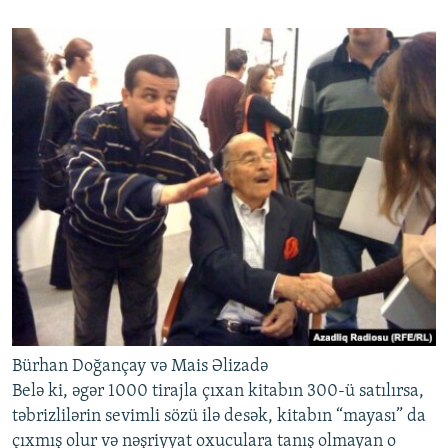
Bürhan Doğançay və Mais Əlizadə
Belə ki, əgər 1000 tirajla çıxan kitabın 300-ü satılırsa,
təbrizlilərin sevimli sözü ilə desək, kitabın “mayası” da
çıxmış olur və nəşriyyat oxuculara tanış olmayan o