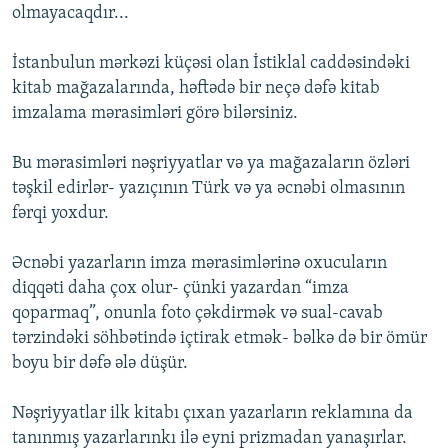
olmayacaqdır...
İstanbulun mərkəzi küçəsi olan İstiklal caddəsindəki
kitab mağazalarında, həftədə bir neçə dəfə kitab
imzalama mərasimləri görə bilərsiniz.
Bu mərasimləri nəşriyyatlar və ya mağazaların özləri
təşkil edirlər- yazıçının Türk və ya əcnəbi olmasının
fərqi yoxdur.
Əcnəbi yazarların imza mərasimlərinə oxucuların
diqqəti daha çox olur- çünki yazardan “imza
qoparmaq”, onunla foto çəkdirmək və sual-cavab
tərzindəki söhbətində içtirak etmək- bəlkə də bir ömür
boyu bir dəfə ələ düşür.
Nəşriyyatlar ilk kitabı çıxan yazarların reklamına da
tanınmış yazarlarınkı ilə eyni prizmadan yanaşırlar.