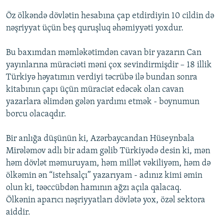
Öz ölkəndə dövlətin hesabına çap etdirdiyin 10 cildin də
nəşriyyat üçün beş quruşluq əhəmiyyəti yoxdur.
Bu baxımdan məmləkətimdən cavan bir yazarın Can
yayınlarına müraciəti məni çox sevindirmişdir – 18 illik
Türkiyə həyatımın verdiyi təcrübə ilə bundan sonra
kitabının çapı üçün müraciət edəcək olan cavan
yazarlara əlimdən gələn yardımı etmək - boynumun
borcu olacaqdır.
Bir anlığa düşünün ki, Azərbaycandan Hüseynbala
Mirələmov adlı bir adam gəlib Türkiyədə desin ki, mən
həm dövlət məmuruyam, həm millət vəkiliyəm, həm də
ölkəmin ən “istehsalçı” yazarıyam - adınız kimi əmin
olun ki, təəccübdən hamının ağzı açıla qalacaq.
Ölkənin aparıcı nəşriyyatları dövlətə yox, özəl sektora
aiddir.