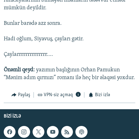
funksiyalarının bilməyən insanların təsəvvür etməsi
mümkün deyildir.
Bunlar barədə azz sonra.
Hadi oğlum, Siyavuş, çayları gətir.
Çaylarrrrrrrrrrrrrr....
Önəmli qeyd:
yazımın başlığının Orhan Pamukun
“Mənim adım qırmızı” romanı ilə heç bir əlaqəsi yoxdur.
Paylaş
VPN-siz açmaq
Bizi izlə
BIZI IZLƏ