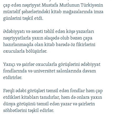
çap edən nəşriyyat Mustafa Mutlunun Türkiyənin
müxtəlif şəhərlərindəki kitab mağazalarında imza
günlərini təşkil etdi.
Ədəbiyyatı və sənəti təhlil edən köşə yazarları
nəşriyyatlarla yaxın əlaqədə olub bəzən çapa
hazırlanmaqda olan kitab barədə öz fikirlərini
oxucularla bölüşürlər.
Yazıçı və şairlər oxucularla görüşlərini ədəbiyyat
fondlarında və universitet salonlarında davam
etdirirlər.
Fərqli ədəbi görüşləri təmsil edən fondlar həm çap
etdikləri kitabları tanıdırlar, həm də onlara yaxın
dünya görüşünü təmsil edən yazar və şairlərin
söhbətlərini təşkil edirlər.