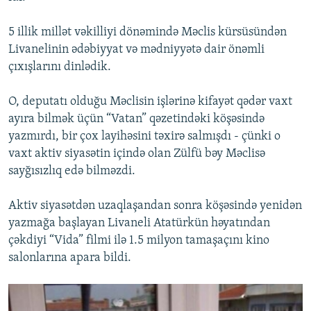
5 illik millət vəkilliyi dönəmində Məclis kürsüsündən
Livanelinin ədəbiyyat və mədniyyətə dair önəmli
çıxışlarını dinlədik.
O, deputatı olduğu Məclisin işlərinə kifayət qədər vaxt
ayıra bilmək üçün “Vatan” qəzetindəki köşəsində
yazmırdı, bir çox layihəsini təxirə salmışdı - çünki o
vaxt aktiv siyasətin içində olan Zülfü bəy Məclisə
sayğısızlıq edə bilməzdi.
Aktiv siyasətdən uzaqlaşandan sonra köşəsində yenidən
yazmağa başlayan Livaneli Atatürkün həyatından
çəkdiyi “Vida” filmi ilə 1.5 milyon tamaşaçını kino
salonlarına apara bildi.