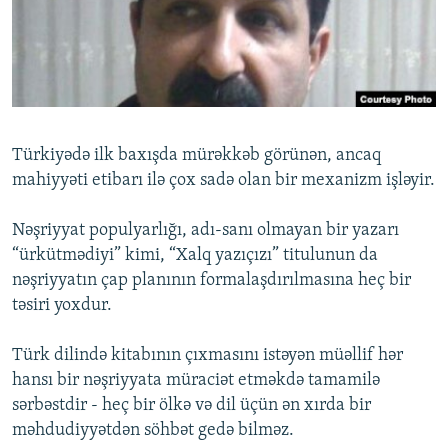
İNFOQRAFIKA
AZƏRBAYCAN ƏDƏBIYYATI KITABXANASI
MISSIYAMIZ
BIZI IZLƏ
KARIKATURA
İSLAM VƏ DEMOKRATIYA
PEŞƏ ETIKASI VƏ JURNALISTIKA STANDARTLARIMIZ
İZ - MƏDƏNIYYƏT PROQRAMI
MATERIALLARIMIZDAN ISTIFADƏ
AZADLIQRADIOSU MOBIL TELEFONUNUZDA
RFE/RL-in bütün saytları
Türkiyədə ilk baxışda mürəkkəb görünən, ancaq
BIZIMLƏ ƏLAQƏ
mahiyyəti etibarı ilə çox sadə olan bir mexanizm işləyir.
XƏBƏR BÜLLETENLƏRIMIZ
Nəşriyyat populyarlığı, adı-sanı olmayan bir yazarı
“ürkütmədiyi” kimi, “Xalq yazıçızı” titulunun da
nəşriyyatın çap planının formalaşdırılmasına heç bir
təsiri yoxdur.
Türk dilində kitabının çıxmasını istəyən müəllif hər
hansı bir nəşriyyata müraciət etməkdə tamamilə
sərbəstdir - heç bir ölkə və dil üçün ən xırda bir
məhdudiyyətdən söhbət gedə bilməz.