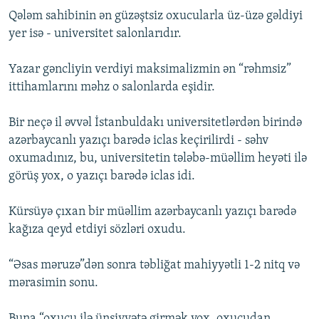
Qələm sahibinin ən güzəştsiz oxucularla üz-üzə gəldiyi
yer isə - universitet salonlarıdır.
Yazar gəncliyin verdiyi maksimalizmin ən “rəhmsiz”
ittihamlarını məhz o salonlarda eşidir.
Bir neçə il əvvəl İstanbuldakı universitetlərdən birində
azərbaycanlı yazıçı barədə iclas keçirilirdi - səhv
oxumadınız, bu, universitetin tələbə-müəllim heyəti ilə
görüş yox, o yazıçı barədə iclas idi.
Kürsüyə çıxan bir müəllim azərbaycanlı yazıçı barədə
kağıza qeyd etdiyi sözləri oxudu.
“Əsas məruzə”dən sonra təbliğat mahiyyətli 1-2 nitq və
mərasimin sonu.
Buna “oxucu ilə ünsiyyətə girmək yox, oxucudan