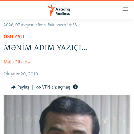
Keçid
linkləri
Əsas
2026, 07 Avqust, cümə, Bakı vaxtı 14:38
məzmuna
GÜNDƏM
OXU ZALI
qayıt
#İZAHLA
Əsas
MƏNİM ADIM YAZIÇI...
KORRUPSIOMETR
naviqasiyaya
qayıt
Mais Əlizadə
#ƏSLINDƏ
Axtarışa
Oktyabr 20, 2010
FƏRQƏ BAX
keç
QANUNI DOĞRU
Paylaş
VPN-siz açmaq
ARAŞDIRMA
MULTIMEDIA
RADIO ARXIV
VIDEO
HAQQIMIZDA
FOTOQALEREYA
OXU ZALI