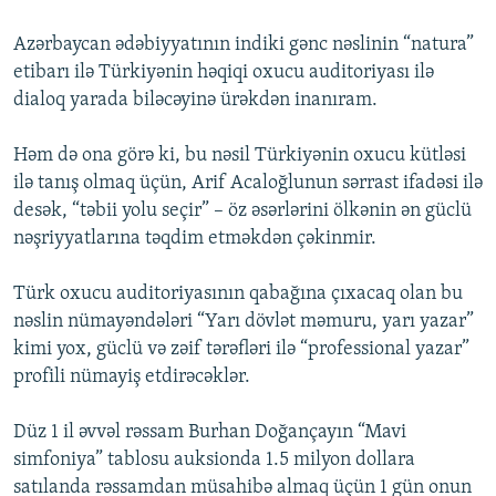
Azərbaycan ədəbiyyatının indiki gənc nəslinin “natura”
etibarı ilə Türkiyənin həqiqi oxucu auditoriyası ilə
dialoq yarada biləcəyinə ürəkdən inanıram.
Həm də ona görə ki, bu nəsil Türkiyənin oxucu kütləsi
ilə tanış olmaq üçün, Arif Acaloğlunun sərrast ifadəsi ilə
desək, “təbii yolu seçir” – öz əsərlərini ölkənin ən güclü
nəşriyyatlarına təqdim etməkdən çəkinmir.
Türk oxucu auditoriyasının qabağına çıxacaq olan bu
nəslin nümayəndələri “Yarı dövlət məmuru, yarı yazar”
kimi yox, güclü və zəif tərəfləri ilə “professional yazar”
profili nümayiş etdirəcəklər.
Düz 1 il əvvəl rəssam Burhan Doğançayın “Mavi
simfoniya” tablosu auksionda 1.5 milyon dollara
satılanda rəssamdan müsahibə almaq üçün 1 gün onun