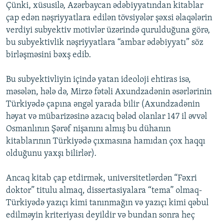
Çünki, xüsusilə, Azərbaycan ədəbiyyatından kitablar
çap edən nəşriyyatlara edilən tövsiyələr şəxsi əlaqələrin
verdiyi subyektiv motivlər üzərində qurulduğuna görə,
bu subyektivlik nəşriyyatlara “ambar ədəbiyyatı” söz
birləşməsini bəxş edib.
Bu subyektivliyin içində yatan ideoloji ehtiras isə,
məsələn, hələ də, Mirzə fətəli Axundzadənin əsərlərinin
Türkiyədə çapına əngəl yarada bilir (Axundzadənin
həyat və mübarizəsinə azacıq bələd olanlar 147 il əvvəl
Osmanlının Şərəf nişanını almış bu dühanın
kitablarının Türkiyədə çıxmasına hamıdan çox haqqı
olduğunu yaxşı bilirlər).
Ancaq kitab çap etdirmək, universitetlərdən “Fəxri
doktor” titulu almaq, dissertasiyalara “tema” olmaq-
Türkiyədə yazıçı kimi tanınmağın və yazıçı kimi qəbul
edilməyin kriteriyası deyildir və bundan sonra heç