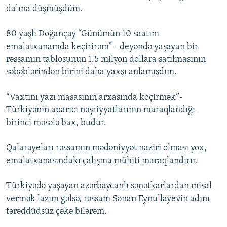
dalına düşmüşdüm.
80 yaşlı Doğançay “Günümün 10 saatını
emalatxanamda keçirirəm” - deyəndə yaşayan bir
rəssamın tablosunun 1.5 milyon dollara satılmasının
səbəblərindən birini daha yaxşı anlamışdım.
“Vaxtını yazı masasının arxasında keçirmək”-
Türkiyənin aparıcı nəşriyyatlarının maraqlandığı
birinci məsələ bax, budur.
Qalarayeları rəssamın mədəniyyət naziri olması yox,
emalatxanasındakı çalışma mühiti maraqlandırır.
Türkiyədə yaşayan azərbaycanlı sənətkarlardan misal
vermək lazım gəlsə, rəssam Sənan Eynullayevin adını
tərəddüdsüz çəkə bilərəm.