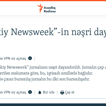
iy Newsweek”-in nəşri da
0
VPN-siz açmaq
kiy Newsweek” jurnalının nəşri dayandırılıb. Jurnalın çap
rilən məlumata görə, bu, iqtisadi amillərlə bağlıdır.
 çıxan buraxılış jurnalın bu ilki son buraxılışıdır.
VPN-siz açmaq
Bizi izlə
Çap et