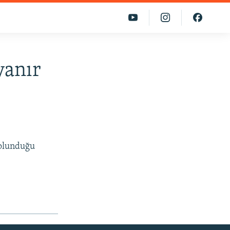
yanır
 olunduğu