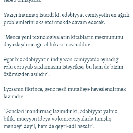
səbəb olmayacaq"
Yazıçı inanmaq istərdi ki, ədəbiyyat cəmiyyətin ən ağrılı
problemlərini əks etdirməkdə davam edəcək.
"Məncə yeni texnologiyaların kitabların məzmununu
dayazlaşdıracağı təhlükəsi mövcuddur.
Əgər biz ədəbiyyatın indiyəcən cəmiyyətdə oynadığı
rolu qoruyub saxlamasını istəyriksə, bu həm də bizim
özümüzdən asılıdır".
Lyosanın fikrincə, gənc nəsli mütaliəyə həvəsləndirmək
lazımdır.
"Gəncləri inandırmaq lazımdır ki, ədəbiyyat yalnız
bilik, müəyyən ideya və konsepsiyalarla tanışlıq
mənbəyi deyil, həm də qeyri-adi həzdir".