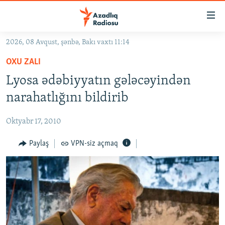
Keçid
linkləri
Əsas
2026, 08 Avqust, şənbə, Bakı vaxtı 11:14
məzmuna
GÜNDƏM
OXU ZALI
qayıt
#İZAHLA
Əsas
Lyosa ədəbiyyatın gələcəyindən
KORRUPSIOMETR
naviqasiyaya
narahatlığını bildirib
qayıt
#ƏSLINDƏ
Axtarışa
Oktyabr 17, 2010
FƏRQƏ BAX
keç
QANUNI DOĞRU
Paylaş
VPN-siz açmaq
ARAŞDIRMA
MULTIMEDIA
RADIO ARXIV
VIDEO
HAQQIMIZDA
FOTOQALEREYA
OXU ZALI