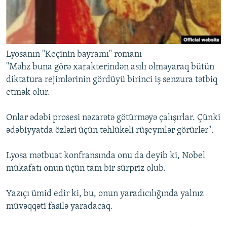
Lyosanın "Keçinin bayramı" romanı
"Məhz buna görə xarakterindən asılı olmayaraq bütün
diktatura rejimlərinin gördüyü birinci iş senzura tətbiq
etmək olur.
Onlar ədəbi prosesi nəzarətə götürməyə çalışırlar. Çünki
ədəbiyyatda özləri üçün təhlükəli rüşeymlər görürlər".
Lyosa mətbuat konfransında onu da deyib ki, Nobel
mükafatı onun üçün tam bir sürpriz olub.
Yazıçı ümid edir ki, bu, onun yaradıcılığında yalnız
müvəqqəti fasilə yaradacaq.