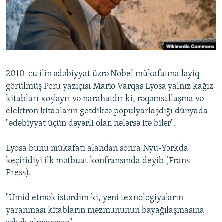
İNFOQRAFIKA
AZƏRBAYCAN ƏDƏBIYYATI KITABXANASI
MISSIYAMIZ
BIZI IZLƏ
KARIKATURA
İSLAM VƏ DEMOKRATIYA
PEŞƏ ETIKASI VƏ JURNALISTIKA STANDARTLARIMIZ
İZ - MƏDƏNIYYƏT PROQRAMI
MATERIALLARIMIZDAN ISTIFADƏ
AZADLIQRADIOSU MOBIL TELEFONUNUZDA
RFE/RL-in bütün saytları
2010-cu ilin ədəbiyyat üzrə Nobel mükafatına layiq
BIZIMLƏ ƏLAQƏ
görülmüş Peru yazıçısı Mario Varqas Lyosa yalnız kağız
kitabları xoşlayır və narahatdır ki, rəqəmsallaşma və
XƏBƏR BÜLLETENLƏRIMIZ
elektron kitabların getdikcə populyarlaşdığı dünyada
"ədəbiyyat üçün dəyərli olan nələrsə itə bilər".
Lyosa bunu mükafatı alandan sonra Nyu-Yorkda
keçiridiyi ilk mətbuat konfransında deyib (Frans
Press).
"Ümid etmək istərdim ki, yeni texnologiyaların
yaranması kitabların məzmununun bayağılaşmasına