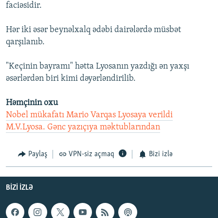
faciəsidir.
Hər iki əsər beynəlxalq ədəbi dairələrdə müsbət
qarşılanıb.
"Keçinin bayramı" hətta Lyosanın yazdığı ən yaxşı
əsərlərdən biri kimi dəyərləndirilib.
Həmçinin oxu
Nobel mükafatı Mario Varqas Lyosaya verildi
M.V.Lyosa. Gənc yazıçıya məktublarından
Paylaş
VPN-siz açmaq
Bizi izlə
BIZI IZLƏ