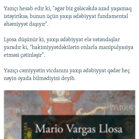
Yazıçı hesab edir ki, "əgər biz gələcəkdə azad yaşamaq
istəyiriksə, bunun üçün yaxşı ədəbiyyat fundamental
əhəmiyyət daşıyır".
Lyosa düşünür ki, yaxşı ədəbiyyat elə vətəndaşlar
yaradır ki, "hakimiyyətdəkilərin onlarla manipulyasiya
etməsi çətinləşir".
Yazıçı cəmiyyətin vicdanını yaxşı ədəbiyyat qədər heç
nəyin oyada bilmədiyini deyib.