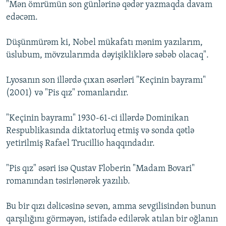
"Mən ömrümün son günlərinə qədər yazmaqda davam
edəcəm.
Düşünmürəm ki, Nobel mükafatı mənim yazılarım,
üslubum, mövzularımda dəyişikliklərə səbəb olacaq".
Lyosanın son illərdə çıxan əsərləri "Keçinin bayramı"
(2001) və "Pis qız" romanlarıdır.
"Keçinin bayramı" 1930-61-ci illərdə Dominikan
Respublikasında diktatorluq etmiş və sonda qətlə
yetirilmiş Rafael Trucillio haqqındadır.
"Pis qız" əsəri isə Qustav Floberin "Madam Bovari"
romanından təsirlənərək yazılıb.
Bu bir qızı dəlicəsinə sevən, amma sevgilisindən bunun
qarşılığını görməyən, istifadə edilərək atılan bir oğlanın