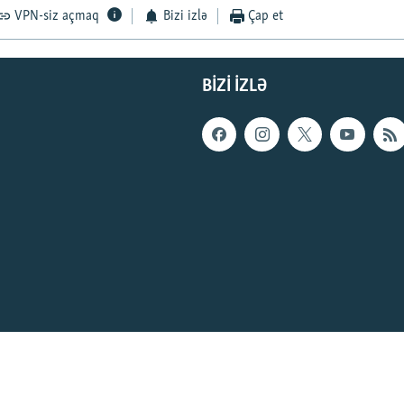
VPN-siz açmaq
Bizi izlə
Çap et
BIZI IZLƏ