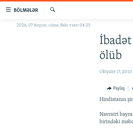
Keçid
BÖLMƏLƏR
linkləri
Axtar
Əsas
2026, 07 Avqust, cümə, Bakı vaxtı 04:25
GÜNDƏM
məzmuna
#İZAHLA
İbadət
qayıt
Əsas
KORRUPSIOMETR
ölüb
naviqasiyaya
#ƏSLINDƏ
qayıt
Axtarışa
FƏRQƏ BAX
Oktyabr 17, 2010
keç
QANUNI DOĞRU
Paylaş
ARAŞDIRMA
Hindistanın şi
MULTIMEDIA
RADIO ARXIV
VIDEO
Navratri bayr
birindəki məbə
HAQQIMIZDA
FOTOQALEREYA
OXU ZALI