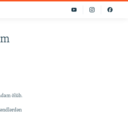
am
adam ölüb.
kəndlərdən