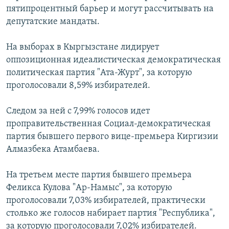
пятипроцентный барьер и могут рассчитывать на
İNFOQRAFIKA
AZƏRBAYCAN ƏDƏBIYYATI KITABXANASI
MISSIYAMIZ
BIZI IZLƏ
депутатские мандаты.
KARIKATURA
İSLAM VƏ DEMOKRATIYA
PEŞƏ ETIKASI VƏ JURNALISTIKA STANDARTLARIMIZ
На выборах в Кыргызстане лидирует
İZ - MƏDƏNIYYƏT PROQRAMI
MATERIALLARIMIZDAN ISTIFADƏ
оппозиционная идеалистическая демократическая
AZADLIQRADIOSU MOBIL TELEFONUNUZDA
RFE/RL-in bütün saytları
политическая партия "Ата-Журт", за которую
BIZIMLƏ ƏLAQƏ
проголосовали 8,59% избирателей.
XƏBƏR BÜLLETENLƏRIMIZ
Следом за ней с 7,99% голосов идет
проправительственная Социал-демократическая
партия бывшего первого вице-премьера Киргизии
Алмазбека Атамбаева.
На третьем месте партия бывшего премьера
Феликса Кулова "Ар-Намыс", за которую
проголосовали 7,03% избирателей, практически
столько же голосов набирает партия "Республика",
за которую проголосовали 7,02% избирателей.