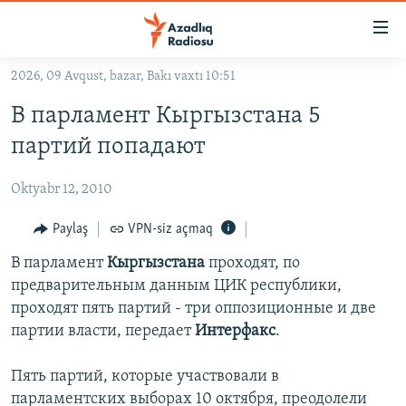
Keçid
linkləri
Əsas
2026, 09 Avqust, bazar, Bakı vaxtı 10:51
məzmuna
GÜNDƏM
В парламент Кыргызстана 5
qayıt
#İZAHLA
Əsas
партий попадают
KORRUPSIOMETR
naviqasiyaya
qayıt
Oktyabr 12, 2010
#ƏSLINDƏ
Axtarışa
FƏRQƏ BAX
Paylaş
VPN-siz açmaq
keç
QANUNI DOĞRU
В парламент
Кыргызстана
проходят, по
предварительным данным ЦИК республики,
ARAŞDIRMA
проходят пять партий - три оппозиционные и две
MULTIMEDIA
партии власти, передает
Интерфакс
.
RADIO ARXIV
VIDEO
Пять партий, которые участвовали в
HAQQIMIZDA
FOTOQALEREYA
OXU ZALI
парламентских выборах 10 октября, преодолели