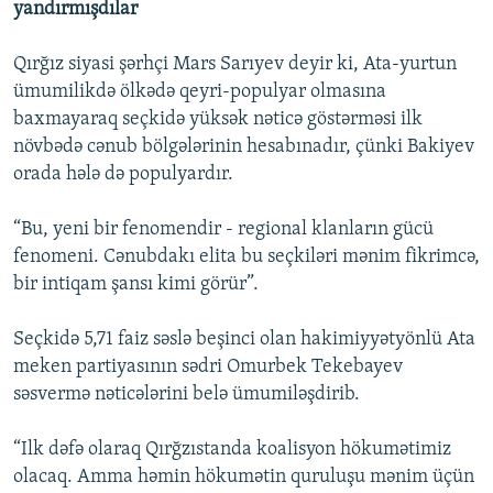
yandırmışdılar
Qırğız siyasi şərhçi Mars Sarıyev deyir ki, Ata-yurtun
ümumilikdə ölkədə qeyri-populyar olmasına
baxmayaraq seçkidə yüksək nəticə göstərməsi ilk
növbədə cənub bölgələrinin hesabınadır, çünki Bakiyev
orada hələ də populyardır.
“Bu, yeni bir fenomendir - regional klanların gücü
fenomeni. Cənubdakı elita bu seçkiləri mənim fikrimcə,
bir intiqam şansı kimi görür”.
Seçkidə 5,71 faiz səslə beşinci olan hakimiyyətyönlü Ata
meken partiyasının sədri Omurbek Tekebayev
səsvermə nəticələrini belə ümumiləşdirib.
“Ilk dəfə olaraq Qırğzıstanda koalisyon hökumətimiz
olacaq. Amma həmin hökumətin quruluşu mənim üçün