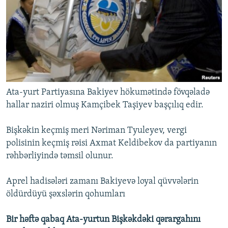
Ata-yurt Partiyasına Bakiyev hökumətində fövqəladə
hallar naziri olmuş Kamçibek Taşiyev başçılıq edir.
Bişkəkin keçmiş meri Nəriman Tyuleyev, vergi
polisinin keçmiş rəisi Axmat Keldibekov da partiyanın
rəhbərliyində təmsil olunur.
Aprel hadisələri zamanı Bakiyevə loyal qüvvələrin
öldürdüyü şəxslərin qohumları
Bir həftə qabaq Ata-yurtun Bişkəkdəki qərargahını