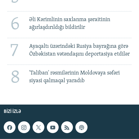
6
Əli Kərimlinin saxlanma şəraitinin
ağırlaşdırıldığı bildirilir
7
Ayaqaltı üzərindəki Rusiya bayrağına görə
Özbəkistan vətəndaşını deportasiya etdilər
8
'Taliban' rəsmilərinin Moldovaya səfəri
siyasi qalmaqal yaradıb
BIZI IZLƏ