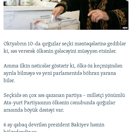
İNFOQRAFIKA
AZƏRBAYCAN ƏDƏBIYYATI KITABXANASI
MISSIYAMIZ
BIZI IZLƏ
KARIKATURA
İSLAM VƏ DEMOKRATIYA
PEŞƏ ETIKASI VƏ JURNALISTIKA STANDARTLARIMIZ
İZ - MƏDƏNIYYƏT PROQRAMI
MATERIALLARIMIZDAN ISTIFADƏ
AZADLIQRADIOSU MOBIL TELEFONUNUZDA
RFE/RL-in bütün saytları
Oktyabrın 10-da qırğızlar seçki məntəqələrinə gediblər
BIZIMLƏ ƏLAQƏ
ki, səs verərək ölkənin gələcəyini müəyyən etsinlər.
XƏBƏR BÜLLETENLƏRIMIZ
Amma ilkin nəticələr göstərir ki, ölkə öz keçmişindən
ayrıla bilməyə və yeni parlamentdə böhran yarana
bilər.
Seçkidə ən çox səs qazanan partiya – millətçi yönümlü
Ata-yurt Partiyasının ölkənin cənubunda qırğızlar
arasında böyük dəstəyi var.
6 ay qabaq devrilən prezident Bakiyev həmin