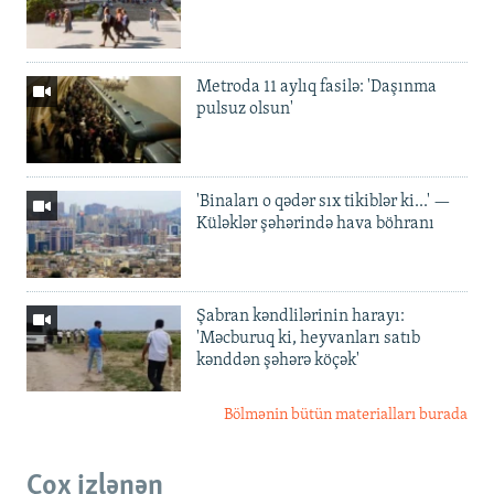
Metroda 11 aylıq fasilə: 'Daşınma
pulsuz olsun'
'Binaları o qədər sıx tikiblər ki...' —
Küləklər şəhərində hava böhranı
Şabran kəndlilərinin harayı:
'Məcburuq ki, heyvanları satıb
kənddən şəhərə köçək'
Bölmənin bütün materialları burada
Çox izlənən