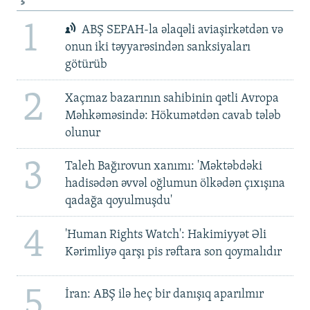
1
ABŞ SEPAH-la əlaqəli aviaşirkətdən və
onun iki təyyarəsindən sanksiyaları
götürüb
2
Xaçmaz bazarının sahibinin qətli Avropa
Məhkəməsində: Hökumətdən cavab tələb
olunur
3
Taleh Bağırovun xanımı: 'Məktəbdəki
hadisədən əvvəl oğlumun ölkədən çıxışına
qadağa qoyulmuşdu'
4
'Human Rights Watch': Hakimiyyət Əli
Kərimliyə qarşı pis rəftara son qoymalıdır
5
İran: ABŞ ilə heç bir danışıq aparılmır