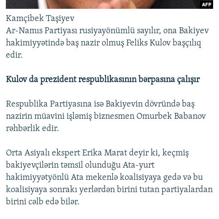
Kamçibek Taşiyev
Ar-Namıs Partiyası rusiyayönümlü sayılır, ona Bakiyev
hakimiyyətində baş nazir olmuş Feliks Kulov başçılıq
edir.
Kulov da prezident respublikasının bərpasına çalışır
Respublika Partiyasına isə Bakiyevin dövründə baş
nazirin müavini işləmiş biznesmen Omurbek Babanov
rəhbərlik edir.
Orta Asiyalı ekspert Erika Marat deyir ki, keçmiş
bakiyevçilərin təmsil olunduğu Ata-yurt
hakimiyyətyönlü Ata mekenlə koalisiyaya gedə və bu
koalisiyaya sonrakı yerlərdən birini tutan partiyalardan
birini cəlb edə bilər.