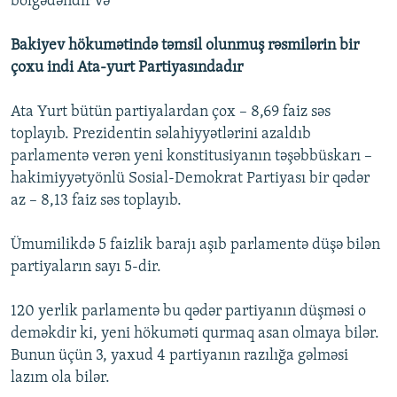
bölgədəndir və
Bakiyev hökumətində təmsil olunmuş rəsmilərin bir
çoxu indi Ata-yurt Partiyasındadır
Ata Yurt bütün partiyalardan çox – 8,69 faiz səs
toplayıb. Prezidentin səlahiyyətlərini azaldıb
parlamentə verən yeni konstitusiyanın təşəbbüskarı –
hakimiyyətyönlü Sosial-Demokrat Partiyası bir qədər
az – 8,13 faiz səs toplayıb.
Ümumilikdə 5 faizlik barajı aşıb parlamentə düşə bilən
partiyaların sayı 5-dir.
120 yerlik parlamentə bu qədər partiyanın düşməsi o
deməkdir ki, yeni hökuməti qurmaq asan olmaya bilər.
Bunun üçün 3, yaxud 4 partiyanın razılığa gəlməsi
lazım ola bilər.