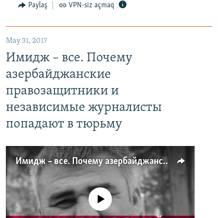
Paylaş
VPN-siz açmaq
May 31, 2017
Имидж – все. Почему
азербайджанские
правозащитники и
независимые журналисты
попадают в тюрьму
Имидж – все. Почему азербайджанские правозащитники и независимые журналисты попадают в тюрьму
No media source currently available