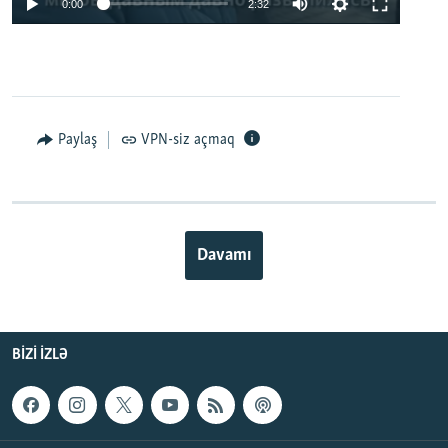
0:00
2:32
Paylaş
VPN-siz açmaq
Davamı
BIZI IZLƏ