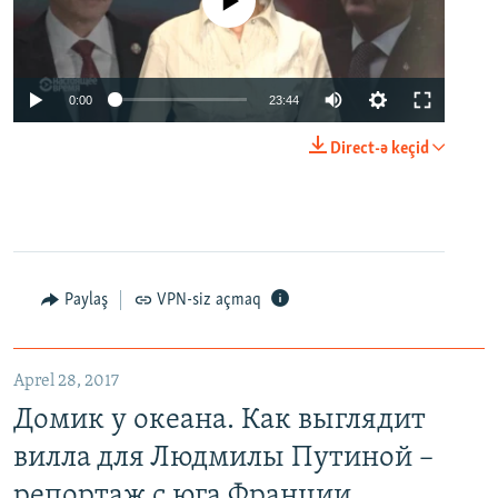
No media source currently available
0:00
23:44
Direct-ə keçid
Paylaş
VPN-siz açmaq
Aprel 28, 2017
Домик у океана. Как выглядит
вилла для Людмилы Путиной –
репортаж с юга Франции