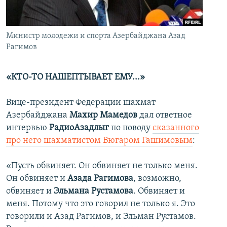
İNFOQRAFIKA
AZƏRBAYCAN ƏDƏBIYYATI KITABXANASI
MISSIYAMIZ
BIZI IZLƏ
KARIKATURA
İSLAM VƏ DEMOKRATIYA
PEŞƏ ETIKASI VƏ JURNALISTIKA STANDARTLARIMIZ
Министр молодежи и спорта Азербайджана Азад
İZ - MƏDƏNIYYƏT PROQRAMI
MATERIALLARIMIZDAN ISTIFADƏ
Рагимов
AZADLIQRADIOSU MOBIL TELEFONUNUZDA
RFE/RL-in bütün saytları
«КТО-ТО НАШЕПТЫВАЕТ ЕМУ...»
BIZIMLƏ ƏLAQƏ
XƏBƏR BÜLLETENLƏRIMIZ
Вице-президент Федерации шахмат
Азербайджана
Махир Мамедов
дал ответное
интервью
РадиоАзадлыг
по поводу
сказанного
про него шахматистом Вюгаром Гашимовым
:
«Пусть обвиняет. Он обвиняет не только меня.
Он обвиняет и
Азада Рагимова
, возможно,
обвиняет и
Эльмана Рустамова
. Обвиняет и
меня. Потому что это говорил не только я. Это
говорили и Азад Рагимов, и Эльман Рустамов.