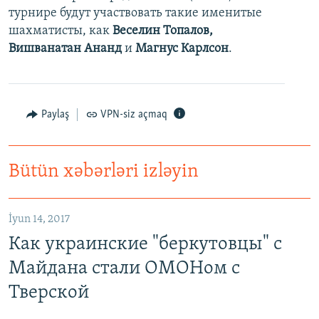
турнире будут участвовать такие именитые
шахматисты, как
Веселин Топалов,
Вишванатан Ананд
и
Магнус Карлсон
.
Paylaş
VPN-siz açmaq
Bütün xəbərləri izləyin
İyun 14, 2017
Как украинские "беркутовцы" с
Майдана стали ОМОНом с
Тверской