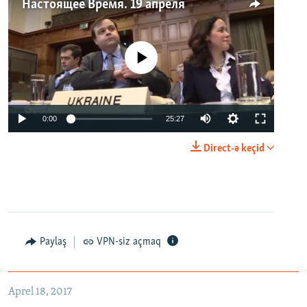
Настоящее Время. 19 апреля
No media source currently available
0:00
25:27
Direct-ə keçid
Paylaş
VPN-siz açmaq
Aprel 18, 2017