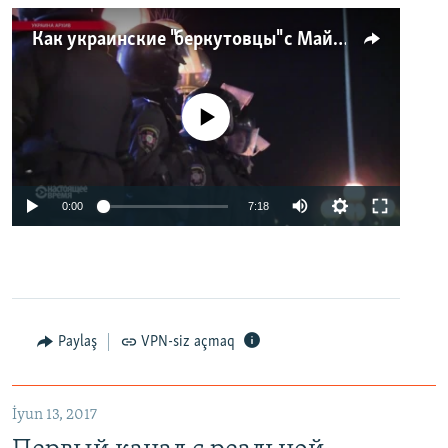
Как украинские "беркутовцы" с Майдана стали ОМОНом с Тверской
No media source currently available
0:00
7:18
Paylaş
VPN-siz açmaq
İyun 13, 2017