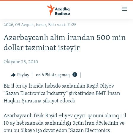
Keçid
linkləri
Əsas
2026, 09 Avqust, bazar, Bakı vaxtı 11:35
məzmuna
GÜNDƏM
Azərbaycanlı alim İrandan 500 min
qayıt
#İZAHLA
Əsas
dollar təzminat istəyir
KORRUPSIOMETR
naviqasiyaya
qayıt
Oktyabr 08, 2010
#ƏSLINDƏ
Axtarışa
FƏRQƏ BAX
Paylaş
VPN-siz açmaq
keç
QANUNI DOĞRU
Bir il on ay İranda həbsdə saxlanılan Rəşid Əliyev
“Sazan Electronics İndustry” şirkətindən BMT İnsan
ARAŞDIRMA
Haqları Şurasına şikayət edəcək
MULTIMEDIA
Azərbaycanlı fizik Rəşid Əliyev qeyri-qanuni olaraq 1 il
RADIO ARXIV
VIDEO
10 ay həbsxanada saxlanıldığı üçün İran dövlətinin və
HAQQIMIZDA
FOTOQALEREYA
OXU ZALI
onu bu ölkəyə işə dəvət edən “Sazan Electronics