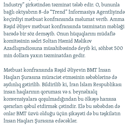
İndustry” şirkətindən təzminat tələb edir. O, bununla
İNFOQRAFIKA
AZƏRBAYCAN ƏDƏBIYYATI KITABXANASI
MISSIYAMIZ
BIZI IZLƏ
bağlı oktyabrın 8-də “Trend” İnformasiya Agentliyində
KARIKATURA
İSLAM VƏ DEMOKRATIYA
PEŞƏ ETIKASI VƏ JURNALISTIKA STANDARTLARIMIZ
keçirdiyi mətbuat konfransında məlumat verib. Amma
Rəşid Əliyev mətbuat konfransında təzminatın məbləği
İZ - MƏDƏNIYYƏT PROQRAMI
MATERIALLARIMIZDAN ISTIFADƏ
barədə bir söz deməyib. Onun hüquqlarını müdafiə
AZADLIQRADIOSU MOBIL TELEFONUNUZDA
RFE/RL-in bütün saytları
komitəsinin sədri Soltan Həmid Məlikov
BIZIMLƏ ƏLAQƏ
Azadlıqradiosuna müsahibəsində deyib ki, söhbət 500
min dollara yaxın təzminatdan gedir.
XƏBƏR BÜLLETENLƏRIMIZ
Mətbuat konfransında Rəşid Əliyevin BMT İnsan
Haqları Şurasına müraciət etməsinin səbəblərinə də
aydınlıq gətirilib. Bildirilib ki, İran İslam Respublikası
insan haqlarının qoruması və s. beynəlxalq
konvensiyalara qoşulmadığından bu ölkəyə hansısa
qərarları qəbul etdirmək çətindir. Elə bu səbəbdən də
onlar BMT üzvü olduğu üçün şikayəti də bu təşkilatın
İnsan Haqları Şurasına edəcəklər.