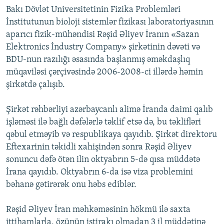
Bakı Dövlət Universitetinin Fizika Problemləri
İnstitutunun bioloji sistemlər fizikası laboratoriyasının
aparıcı fizik-mühəndisi Rəşid Əliyev İranın «Sazan
Elektronics İndustry Company» şirkətinin dəvəti və
BDU-nun razılığı əsasında başlanmış əməkdaşlıq
müqaviləsi çərçivəsində 2006-2008-ci illərdə həmin
şirkətdə çalışıb.
Şirkət rəhbərliyi azərbaycanlı alimə İranda daimi qalıb
işləməsi ilə bağlı dəfələrlə təklif etsə də, bu təklifləri
qəbul etməyib və respublikaya qayıdıb. Şirkət direktoru
Eftexarinin təkidli xahişindən sonra Rəşid Əliyev
sonuncu dəfə ötən ilin oktyabrın 5-də qısa müddətə
İrana qayıdıb. Oktyabrın 6-da isə viza problemini
bəhanə gətirərək onu həbs ediblər.
Rəşid Əliyev İran məhkəməsinin hökmü ilə saxta
ittihamlarla, özünün iştirakı olmadan 3 il müddətinə