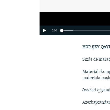
0:00
HƏR ŞEY QAY
Sizdə də maraql
Materialı komp
materiala başl
Əvvəlki qaydad
Azərbaycandan