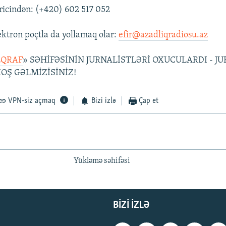
ricindən: (+420) 602 517 052
ektron poçtla da yollamaq olar:
efir@azadliqradiosu.az
EQRAF
» SƏHİFƏSİNİN JURNALİSTLƏRİ OXUCULARDI - J
OŞ GƏLMİZİSİNİZ!
VPN-siz açmaq
Bizi izlə
Çap et
Yükləmə səhifəsi
BIZI IZLƏ