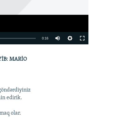
0:16
EMBED
PAYLAŞ
İB: MARİO
göndərdiyiniz
in edirik.
maq olar.