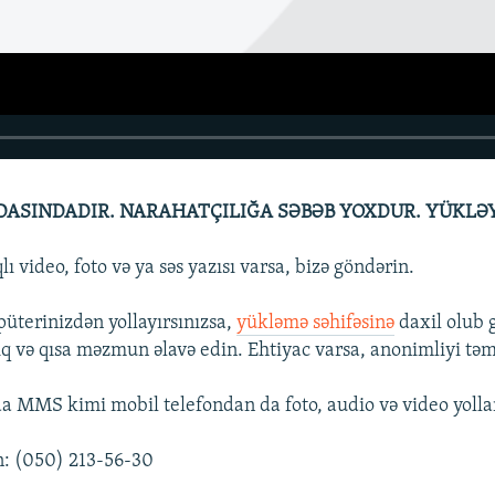
DASINDADIR. NARAHATÇILIĞA SƏBƏB YOXDUR. YÜKLƏY
ı video, foto və ya səs yazısı varsa, bizə göndərin.
üterinizdən yollayırsınızsa,
yükləmə səhifəsinə
daxil olub 
ıq və qısa məzmun əlavə edin. Ehtiyac varsa, anonimliyi təm
a MMS kimi mobil telefondan da foto, audio və video yolla
: (050) 213-56-30