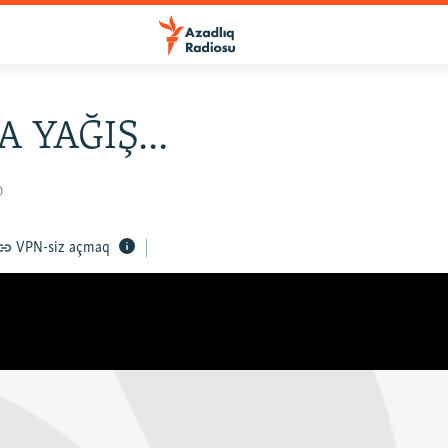
 YAĞIŞ...
0
VPN-siz açmaq