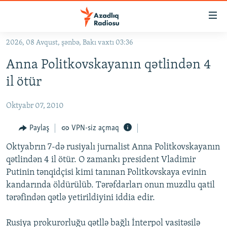
Keçid
linkləri
Əsas
2026, 08 Avqust, şənbə, Bakı vaxtı 03:36
məzmuna
GÜNDƏM
Anna Politkovskayanın qətlindən 4
qayıt
#İZAHLA
Əsas
il ötür
KORRUPSIOMETR
naviqasiyaya
qayıt
Oktyabr 07, 2010
#ƏSLINDƏ
Axtarışa
FƏRQƏ BAX
Paylaş
VPN-siz açmaq
keç
QANUNI DOĞRU
Oktyabrın 7-də rusiyalı jurnalist Anna Politkovskayanın
qətlindən 4 il ötür. O zamankı president Vladimir
ARAŞDIRMA
Putinin tənqidçisi kimi tanınan Politkovskaya evinin
MULTIMEDIA
kandarında öldürülüb. Tərəfdarları onun muzdlu qatil
tərəfindən qətlə yetirildiyini iddia edir.
RADIO ARXIV
VIDEO
HAQQIMIZDA
FOTOQALEREYA
OXU ZALI
Rusiya prokurorluğu qətllə bağlı İnterpol vasitəsilə