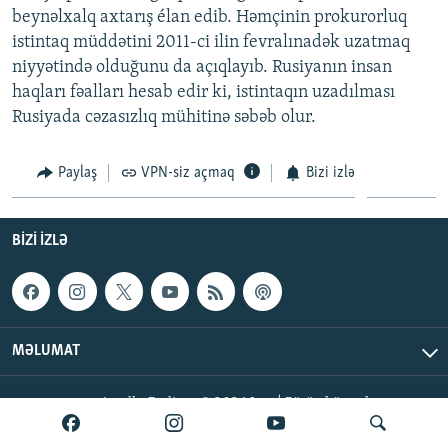
beynəlxalq axtarış élan edib. Həmçinin prokurorluq
İNFOQRAFIKA
AZƏRBAYCAN ƏDƏBIYYATI KITABXANASI
MISSIYAMIZ
BIZI IZLƏ
istintaq müddətini 2011-ci ilin fevralınadək uzatmaq
KARIKATURA
İSLAM VƏ DEMOKRATIYA
PEŞƏ ETIKASI VƏ JURNALISTIKA STANDARTLARIMIZ
niyyətində olduğunu da açıqlayıb. Rusiyanın insan
haqları fəalları hesab edir ki, istintaqın uzadılması
İZ - MƏDƏNIYYƏT PROQRAMI
MATERIALLARIMIZDAN ISTIFADƏ
Rusiyada cəzasızlıq mühitinə səbəb olur.
AZADLIQRADIOSU MOBIL TELEFONUNUZDA
RFE/RL-in bütün saytları
BIZIMLƏ ƏLAQƏ
Paylaş
VPN-siz açmaq
Bizi izlə
XƏBƏR BÜLLETENLƏRIMIZ
BIZI IZLƏ
MƏLUMAT
AzadlıqRadiosu © 2026 Inc. | Bütün hüquqlar qorunur