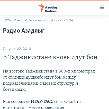
Keçid
linkləri
Əsas
2026, 10 Avqust, bazar ertəsi, Bakı vaxtı 07:04
məzmuna
GÜNDƏM
Радио Азадлыг
qayıt
#İZAHLA
Əsas
KORRUPSIOMETR
naviqasiyaya
Oktyabr 02, 2010
qayıt
#ƏSLINDƏ
Axtarışa
В Таджикистане вновь идут бои
FƏRQƏ BAX
keç
QANUNI DOĞRU
На востоке Таджикистана в 300-х километрах
от столицы Душанбе идут бои между
ARAŞDIRMA
подразделениями силовых структур и
MULTIMEDIA
боевиками.
RADIO ARXIV
VIDEO
Как сообщает
ИТАР-ТАСС
со ссылкой на
HAQQIMIZDA
FOTOQALEREYA
OXU ZALI
источники в месте проведения