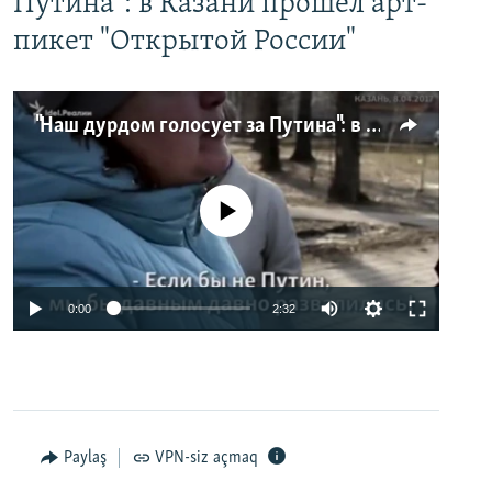
Путина": в Казани прошел арт-
пикет "Открытой России"
"Наш дурдом голосует за Путина": в Казани прошел арт-пикет "Открытой России"
No media source currently available
0:00
2:32
Paylaş
VPN-siz açmaq