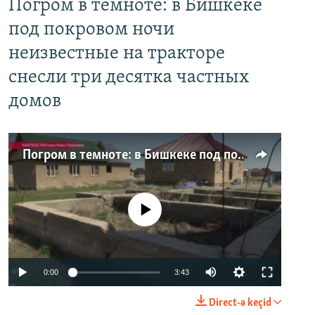
Погром в темноте: в Бишкеке
под покровом ночи
неизвестные на тракторе
снесли три десятка частных
домов
Погром в темноте: в Бишкеке под покровом ночи неизвестные на тракторе снесли три десятка частных домов
No media source currently available
0:00
3:43
Direct-ə keçid