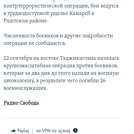
контртеррористической операции, бои ведутся
İNFOQRAFIKA
AZƏRBAYCAN ƏDƏBIYYATI KITABXANASI
MISSIYAMIZ
BIZI IZLƏ
в труднодоступной ущелье Камароб в
KARIKATURA
İSLAM VƏ DEMOKRATIYA
PEŞƏ ETIKASI VƏ JURNALISTIKA STANDARTLARIMIZ
Раштском районе.
İZ - MƏDƏNIYYƏT PROQRAMI
MATERIALLARIMIZDAN ISTIFADƏ
Численность боевиков и другие подробности
AZADLIQRADIOSU MOBIL TELEFONUNUZDA
RFE/RL-in bütün saytları
операции не сообщаются.
BIZIMLƏ ƏLAQƏ
22 сентября на востоке Таджикистана началась
XƏBƏR BÜLLETENLƏRIMIZ
крупномасштабная операция против боевиков,
которые за два дня до этого напали на военную
автоколонну, в результате чего погибли 26
военнослужащих.
Радио Свобода
Paylaş
VPN-siz açmaq