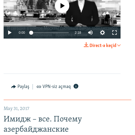
No media source currently available
0:00
2:18
Direct-ə keçid
Paylaş
VPN-siz açmaq
May 31, 2017
Имидж – все. Почему
азербайджанские