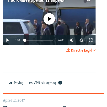
Настоящее Время. 12 апреля
No media source currently available
0:00
24:06
Direct-ə keçid
Paylaş
VPN-siz açmaq
Aprel 12, 2017