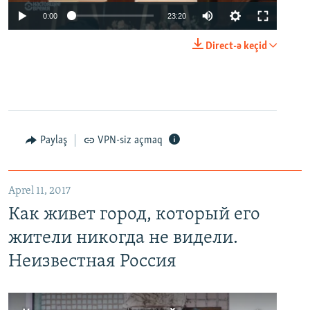
0:00
23:20
Direct-ə keçid
Paylaş
VPN-siz açmaq
Aprel 11, 2017
Как живет город, который его
жители никогда не видели.
Неизвестная Россия