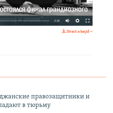
2:18
Direct-ə keçid
EMBED
PAYLAŞ
йджанские правозащитники и
падают в тюрьму