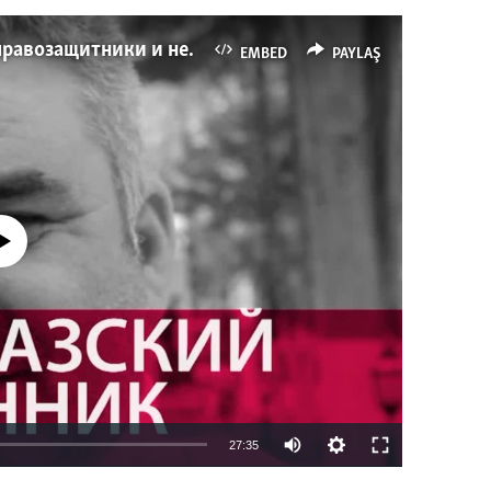
Имидж – все. Почему азербайджанские правозащитники и независимые журналисты попадают в тюрьму
EMBED
PAYLAŞ
currently available
27:35