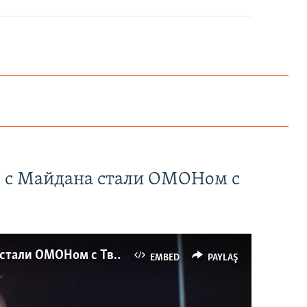
" с Майдана стали ОМОНом с
Как украинские "беркутовцы" с Майдана стали ОМОНом с Тверской
EMBED
PAYLAŞ