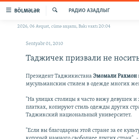
Keçid
РАДИО АЗАДЛЫГ
BÖLMƏLƏR
linkləri
Axtar
Əsas
2026, 06 Avqust, cümə axşamı, Bakı vaxtı 20:04
GÜNDƏM
məzmuna
#İZAHLA
qayıt
Sentyabr 01, 2010
Əsas
KORRUPSIOMETR
naviqasiyaya
Таджичек призвали не носит
#ƏSLINDƏ
qayıt
Axtarışa
FƏRQƏ BAX
Президент Таджикистана
Эмомали Рахмон
keç
QANUNI DOĞRU
мусульманским стилем в одежде многих же
ARAŞDIRMA
"На улицах столицы я часто вижу девушек и
MULTIMEDIA
платках, копируют стиль одежды других стра
Таджикский национальный университет.
RADIO ARXIV
VIDEO
HAQQIMIZDA
FOTOQALEREYA
OXU ZALI
"Если вы благодарны этой стране за ее культу
который намного свободнее других стран", -