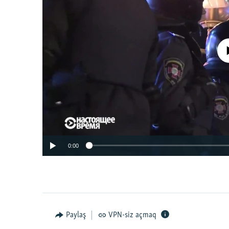
No media source 
0:00
Paylaş
VPN-siz açmaq