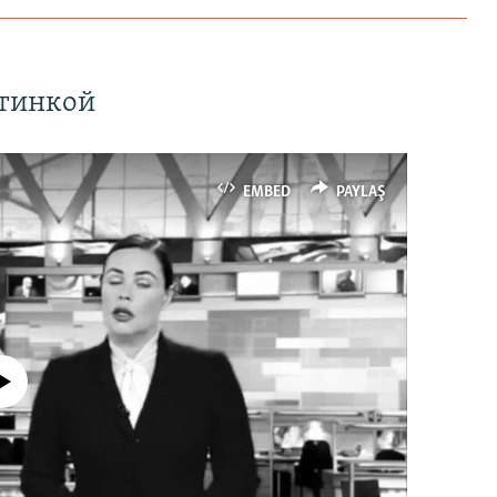
ртинкой
EMBED
PAYLAŞ
currently available