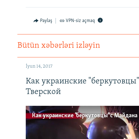
Paylaş
VPN-siz açmaq
Bütün xəbərləri izləyin
İyun 14, 2017
Как украинские "беркутовцы
Тверской