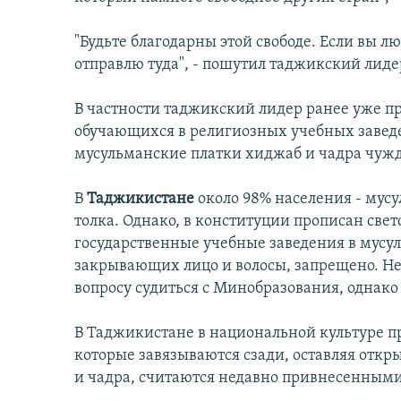
İNFOQRAFIKA
AZƏRBAYCAN ƏDƏBIYYATI KITABXANASI
MISSIYAMIZ
KARIKATURA
İSLAM VƏ DEMOKRATIYA
PEŞƏ ETIKASI VƏ JURNALISTIKA
"Будьте благодарны этой свободе. Если вы лю
STANDARTLARIMIZ
отправлю туда", - пошутил таджикский лиде
İZ - MƏDƏNIYYƏT PROQRAMI
MATERIALLARIMIZDAN ISTIFADƏ
В частности таджикский лидер ранее уже п
AZADLIQRADIOSU MOBIL TELEFONUNUZDA
обучающихся в религиозных учебных заведе
BIZIMLƏ ƏLAQƏ
мусульманские платки хиджаб и чадра чуж
XƏBƏR BÜLLETENLƏRIMIZ
В
Таджикистане
около 98% населения - мус
толка. Однако, в конституции прописан свет
государственные учебные заведения в мусу
закрывающих лицо и волосы, запрещено. Не
вопросу судиться с Минобразования, однако 
В Таджикистане в национальной культуре п
которые завязываются сзади, оставляя отк
и чадра, считаются недавно привнесенными 