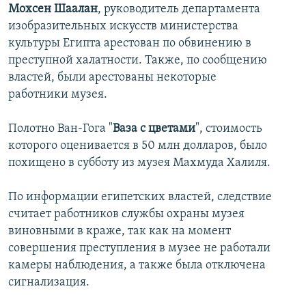
Мохсен Шаалан
, руководитель департамента
İNFOQRAFIKA
AZƏRBAYCAN ƏDƏBIYYATI KITABXANASI
MISSIYAMIZ
BIZI IZLƏ
изобразительных искусств министерства
KARIKATURA
İSLAM VƏ DEMOKRATIYA
PEŞƏ ETIKASI VƏ JURNALISTIKA STANDARTLARIMIZ
культуры Египта арестован по обвинению в
преступной халатности. Также, по сообщению
İZ - MƏDƏNIYYƏT PROQRAMI
MATERIALLARIMIZDAN ISTIFADƏ
властей, были арестованы некоторые
AZADLIQRADIOSU MOBIL TELEFONUNUZDA
RFE/RL-in bütün saytları
работники музея.
BIZIMLƏ ƏLAQƏ
Полотно Ван-Гога "
Ваза с цветами
", стоимость
XƏBƏR BÜLLETENLƏRIMIZ
которого оценивается в 50 млн долларов, было
похищено в субботу из музея Махмуда Халиля.
По информации египетских властей, следствие
считает работников службы охраны музея
виновными в краже, так как на момент
совершения преступления в музее не работали
камеры наблюдения, а также была отключена
сигнализация.