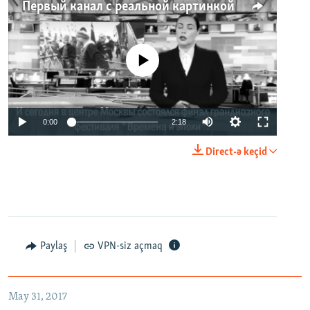
Первый канал с реальной картинкой
No media source currently available
0:00
2:18
Direct-ə keçid
Paylaş
VPN-siz açmaq
May 31, 2017