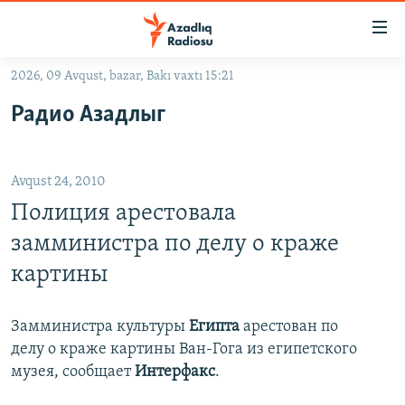
Keçid
linkləri
Əsas
2026, 09 Avqust, bazar, Bakı vaxtı 15:21
məzmuna
GÜNDƏM
Радио Азадлыг
qayıt
#İZAHLA
Əsas
KORRUPSIOMETR
naviqasiyaya
Avqust 24, 2010
qayıt
#ƏSLINDƏ
Axtarışa
Полиция арестовала
FƏRQƏ BAX
keç
замминистра по делу о краже
QANUNI DOĞRU
картины
ARAŞDIRMA
MULTIMEDIA
Замминистра культуры
Египта
арестован по
делу о краже картины Ван-Гога из египетского
RADIO ARXIV
VIDEO
музея, сообщает
Интерфакс
.
HAQQIMIZDA
FOTOQALEREYA
OXU ZALI