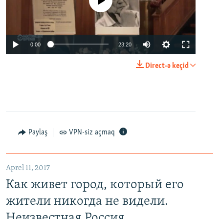
No media source currently available
0:00
23:20
Direct-ə keçid
Paylaş
VPN-siz açmaq
Aprel 11, 2017
Как живет город, который его
жители никогда не видели.
Неизвестная Россия