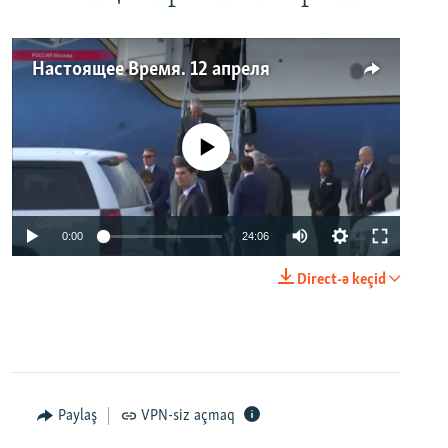
Настоящее Время. 12 апреля
No media source currently available
0:00
24:06
Direct-ə keçid
Paylaş
VPN-siz açmaq