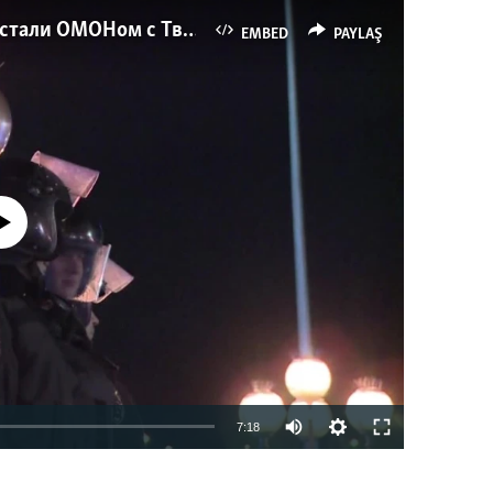
Как украинские "беркутовцы" с Майдана стали ОМОНом с Тверской
EMBED
PAYLAŞ
currently available
7:18
EMBED
PAYLAŞ