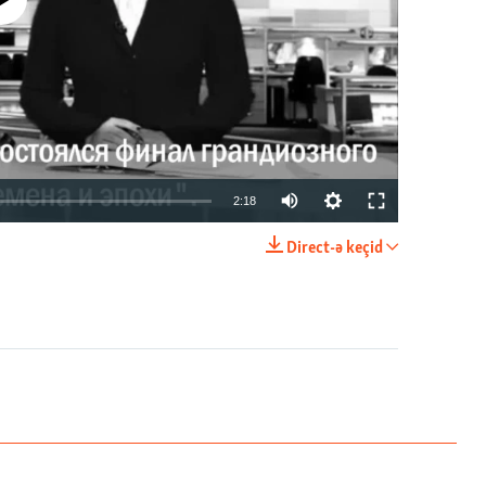
currently available
2:18
Direct-ə keçid
EMBED
PAYLAŞ