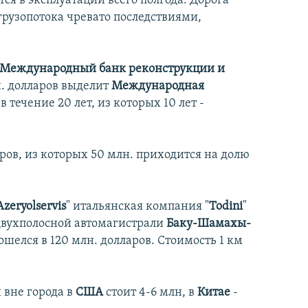
ся в эксплуатации всего полгода. Дорога
грузопотока чревато последствиями,
Международный банк реконструкции и
н. долларов выделит
Международная
в течение 20 лет, из которых 10 лет -
аров, из которых 50 млн. приходится на долю
Azeryolservis
" итальянская компания "
Todini
"
вухполосной автомагистрали
Баку-Шамахы-
шелся в 120 млн. долларов. Стоимость 1 км
 вне города в
США
стоит 4-6 млн, в
Китае
-