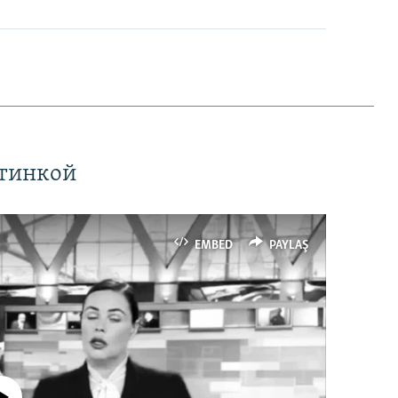
ртинкой
EMBED
PAYLAŞ