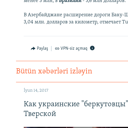
менее 3 млн, в
Бразилии
- 3,6 млн долларов.
В Азербайджане расширение дороги Баку-Шам
3,04 млн. долларов за километр, отмечает Tu
Paylaş
VPN-siz açmaq
Bütün xəbərləri izləyin
İyun 14, 2017
Как украинские "беркутовцы
Тверской