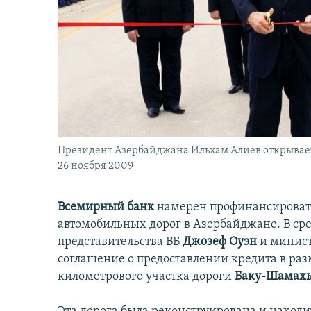
İNFOQRAFIKA
AZƏRBAYCAN ƏDƏBIYYATI KITABXANASI
MISSIYAMIZ
KARIKATURA
İSLAM VƏ DEMOKRATIYA
PEŞƏ ETIKASI VƏ JURNALISTIKA
STANDARTLARIMIZ
İZ - MƏDƏNIYYƏT PROQRAMI
MATERIALLARIMIZDAN ISTIFADƏ
AZADLIQRADIOSU MOBIL TELEFONUNUZDA
BIZIMLƏ ƏLAQƏ
XƏBƏR BÜLLETENLƏRIMIZ
Президент Азербайджана Ильхам Алиев открывае
26 ноября 2009
Всемирный банк
намерен профинансировать
автомобильных дорог в Азербайджане. В сред
представительства ВБ
Джозеф Оуэн
и минист
соглашение о предоставлении кредита в раз
километрового участка дороги
Баку-Шамах