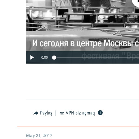
No media source 
0:00
Paylaş
VPN-siz açmaq
May 31, 2017