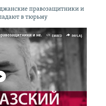
йджанские правозащитники и
падают в тюрьму
Имидж – все. Почему азербайджанские правозащитники и независимые журналисты попадают в тюрьму
EMBED
PAYLAŞ
currently available