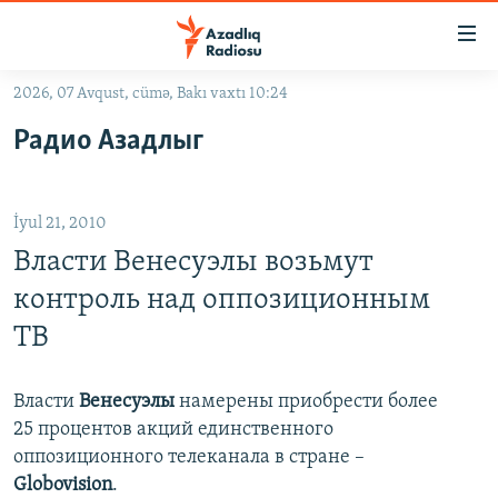
Keçid
linkləri
Əsas
2026, 07 Avqust, cümə, Bakı vaxtı 10:24
məzmuna
GÜNDƏM
Радио Азадлыг
qayıt
#İZAHLA
Əsas
KORRUPSIOMETR
naviqasiyaya
İyul 21, 2010
qayıt
#ƏSLINDƏ
Axtarışa
Власти Венесуэлы возьмут
FƏRQƏ BAX
keç
контроль над оппозиционным
QANUNI DOĞRU
ТВ
ARAŞDIRMA
MULTIMEDIA
Власти
Венесуэлы
намерены приобрести более
25 процентов акций единственного
RADIO ARXIV
VIDEO
оппозиционного телеканала в стране –
HAQQIMIZDA
FOTOQALEREYA
OXU ZALI
Globovision
.