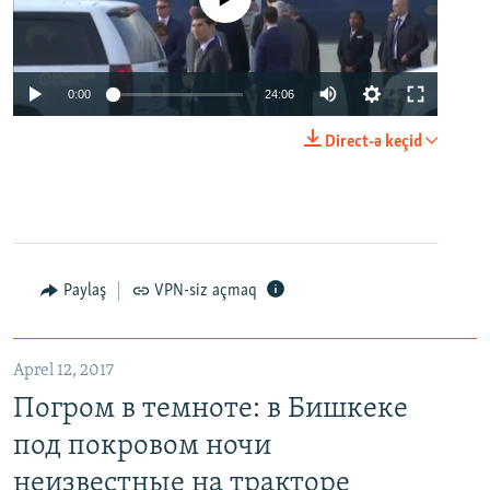
0:00
24:06
Direct-ə keçid
Paylaş
VPN-siz açmaq
Aprel 12, 2017
Погром в темноте: в Бишкеке
под покровом ночи
неизвестные на тракторе