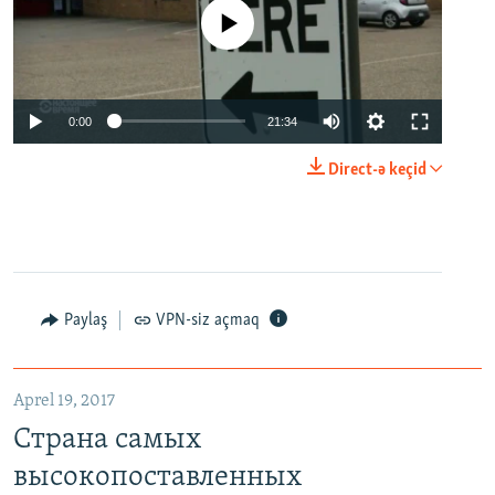
No media source currently available
0:00
21:34
Direct-ə keçid
Paylaş
VPN-siz açmaq
Aprel 19, 2017
Страна самых
высокопоставленных