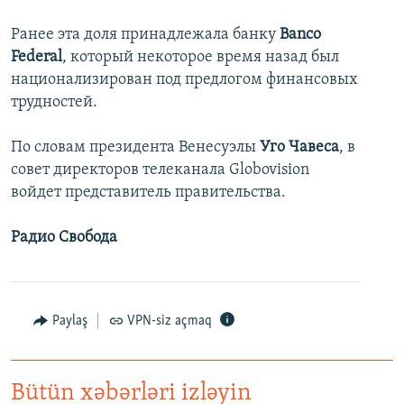
İNFOQRAFIKA
AZƏRBAYCAN ƏDƏBIYYATI KITABXANASI
MISSIYAMIZ
BIZI IZLƏ
Ранее эта доля принадлежала банку
Banco
KARIKATURA
İSLAM VƏ DEMOKRATIYA
PEŞƏ ETIKASI VƏ JURNALISTIKA STANDARTLARIMIZ
Federal
, который некоторое время назад был
национализирован под предлогом финансовых
İZ - MƏDƏNIYYƏT PROQRAMI
MATERIALLARIMIZDAN ISTIFADƏ
трудностей.
AZADLIQRADIOSU MOBIL TELEFONUNUZDA
RFE/RL-in bütün saytları
По словам президента Венесуэлы
Уго Чавеса
, в
BIZIMLƏ ƏLAQƏ
совет директоров телеканала Globovision
XƏBƏR BÜLLETENLƏRIMIZ
войдет представитель правительства.
Радио Свобода
Paylaş
VPN-siz açmaq
Bütün xəbərləri izləyin