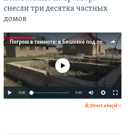
снесли три десятка частных
домов
Погром в темноте: в Бишкеке под покровом ночи неизвестные на тракторе снесли три десятка частных домов
No media source currently available
0:00
3:43
Direct-ə keçid