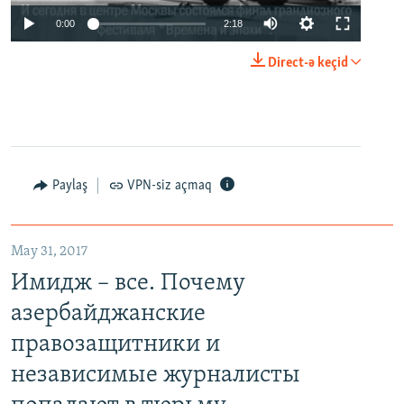
0:00
2:18
Direct-ə keçid
Paylaş
VPN-siz açmaq
May 31, 2017
Имидж – все. Почему
азербайджанские
правозащитники и
независимые журналисты