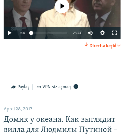
No media source currently available
0:00
23:44
Direct-ə keçid
Paylaş
VPN-siz açmaq
Aprel 28, 2017
Домик у океана. Как выглядит
вилла для Людмилы Путиной –