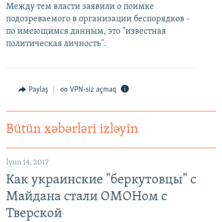
Между тем власти заявили о поимке
İNFOQRAFIKA
AZƏRBAYCAN ƏDƏBIYYATI KITABXANASI
MISSIYAMIZ
BIZI IZLƏ
подозреваемого в организации беспорядков -
KARIKATURA
İSLAM VƏ DEMOKRATIYA
PEŞƏ ETIKASI VƏ JURNALISTIKA STANDARTLARIMIZ
по имеющимся данным, это "известная
политическая личность".
İZ - MƏDƏNIYYƏT PROQRAMI
MATERIALLARIMIZDAN ISTIFADƏ
AZADLIQRADIOSU MOBIL TELEFONUNUZDA
RFE/RL-in bütün saytları
BIZIMLƏ ƏLAQƏ
Paylaş
VPN-siz açmaq
XƏBƏR BÜLLETENLƏRIMIZ
Bütün xəbərləri izləyin
İyun 14, 2017
Как украинские "беркутовцы" с
Майдана стали ОМОНом с
Тверской