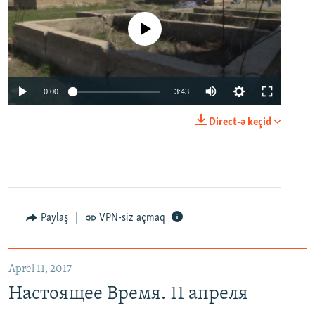
No media source currently available
0:00
3:43
Direct-ə keçid
Paylaş
VPN-siz açmaq
Aprel 11, 2017
Настоящее Время. 11 апреля