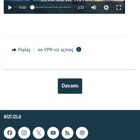
0:00
2:32
Paylaş
VPN-siz açmaq
Davamı
BIZI IZLƏ