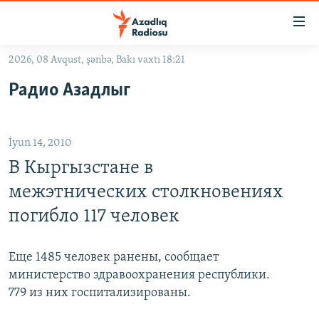
Keçid
linkləri
Əsas
2026, 08 Avqust, şənbə, Bakı vaxtı 18:21
məzmuna
GÜNDƏM
Радио Азадлыг
qayıt
#İZAHLA
Əsas
KORRUPSIOMETR
naviqasiyaya
İyun 14, 2010
qayıt
#ƏSLINDƏ
Axtarışa
В Кыргызстане в
FƏRQƏ BAX
keç
межэтнических столкновениях
QANUNI DOĞRU
погибло 117 человек
ARAŞDIRMA
MULTIMEDIA
Еще 1485 человек ранены, сообщает
министерство здравоохранения республики.
RADIO ARXIV
VIDEO
779 из них госпитализированы.
HAQQIMIZDA
FOTOQALEREYA
OXU ZALI