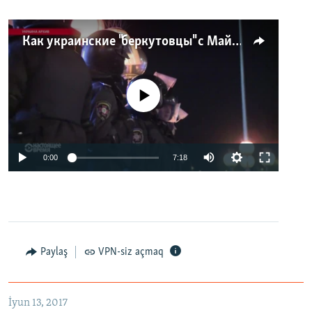
Как украинские "беркутовцы" с Майдана стали ОМОНом с Тверской
No media source currently available
0:00
7:18
Paylaş
VPN-siz açmaq
İyun 13, 2017