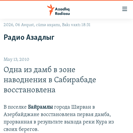
Keçid
linkləri
Əsas
2026, 06 Avqust, cümə axşamı, Bakı vaxtı 18:31
məzmuna
GÜNDƏM
Радио Азадлыг
qayıt
#İZAHLA
Əsas
KORRUPSIOMETR
naviqasiyaya
May 13, 2010
qayıt
#ƏSLINDƏ
Axtarışa
Одна из дамб в зоне
FƏRQƏ BAX
keç
наводнения в Сабирабаде
QANUNI DOĞRU
восстановлена
ARAŞDIRMA
MULTIMEDIA
В поселке
Байрамлы
города Ширван в
Азербайджане восстановлена первая дамба,
RADIO ARXIV
VIDEO
прорванная в результате выхода реки Кура из
HAQQIMIZDA
FOTOQALEREYA
OXU ZALI
своих берегов.