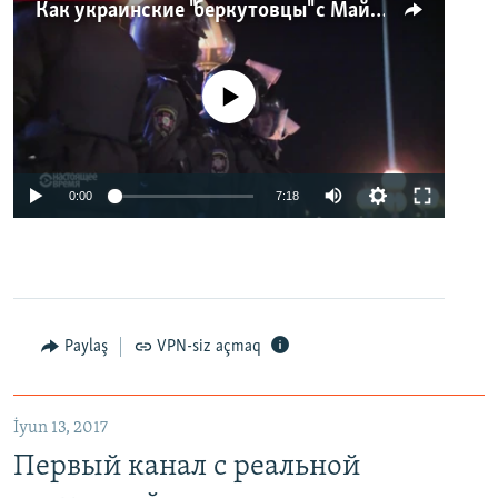
Как украинские "беркутовцы" с Майдана стали ОМОНом с Тверской
No media source currently available
0:00
7:18
Paylaş
VPN-siz açmaq
İyun 13, 2017
Первый канал с реальной