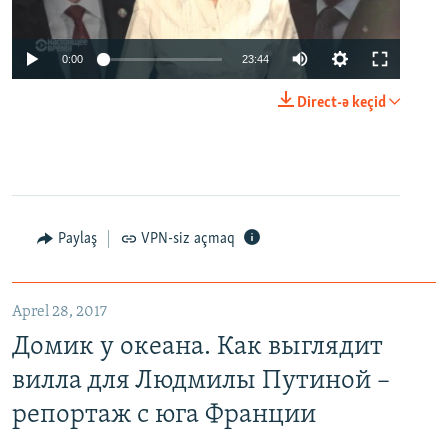
0:00
23:44
Direct-ə keçid
Paylaş
VPN-siz açmaq
Aprel 28, 2017
Домик у океана. Как выглядит
вилла для Людмилы Путиной –
репортаж с юга Франции