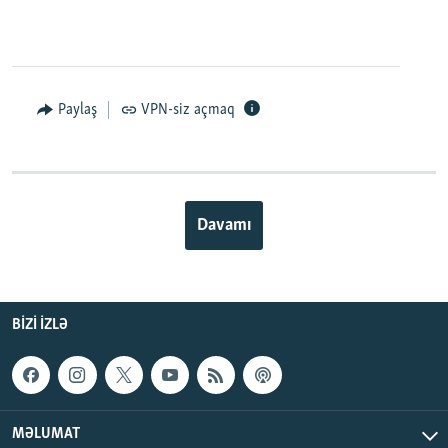
Paylaş
VPN-siz açmaq
Davamı
BIZI IZLƏ
MƏLUMAT