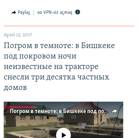
Paylaş
VPN-siz açmaq
Aprel 12, 2017
Погром в темноте: в Бишкеке
под покровом ночи
неизвестные на тракторе
снесли три десятка частных
домов
Погром в темноте: в Бишкеке под покровом ночи неизвестные на тракторе снесли три десятка частных домов
No media source currently available