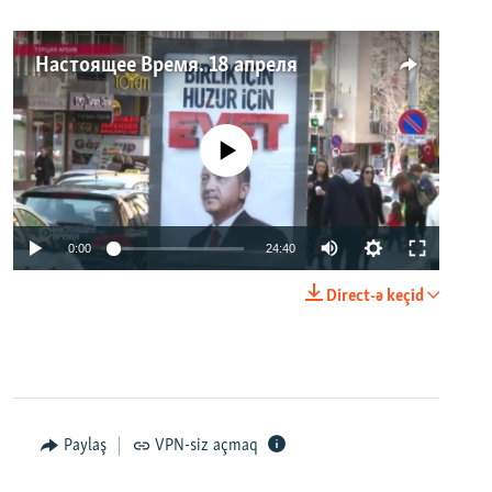
Настоящее Время. 18 апреля
No media source currently available
0:00
24:40
Direct-ə keçid
Paylaş
VPN-siz açmaq