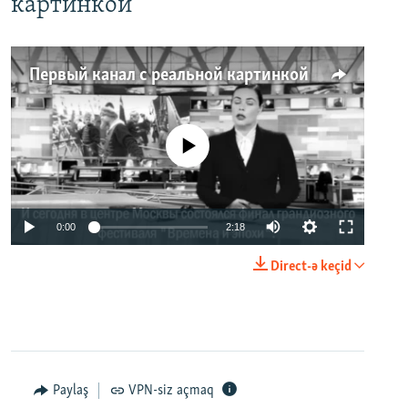
картинкой
Первый канал с реальной картинкой
No media source currently available
0:00
2:18
Direct-ə keçid
Paylaş
VPN-siz açmaq